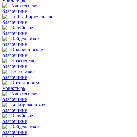
монастырь
Алексеевское
благочиние
I и II-е Бирюченское
благочиние
Валуйское
благочиние
Вейделевское
благочиние
Волоконовское
благочиние
Красненское
благочиние
Ровеньское
благочиние
Восстановим
монастырь
Алексеевское
благочиние
I-е Бирюченское
благочиние
Валуйское
благочиние
Вейделевское
благочиние