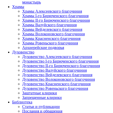
монастырь
Храмы
Храмы Алексеевского благочиния
Храмы I-го Бирюченского благочиния
Храмы II-го Бирюченского благочиния
Храмы Валуйского благочиния
Храмы Вейделевского благочиния
Храмы Волоконовского благочиния
Храмы Красненского благочиния
Храмы Ровеньского благочиния
Архиерейские подворья
Духовенство
Духовенство Алексеевского благочиния
Духовенство I-го Бирюченского благочиния
Духовенство II-го Бирюченского благочиния
Духовенство Валуйского благочиния
Духовенство Вейделевского благочиния
Духовенство Волоконовского благочиния
Духовенство Красненского благочиния
Духовенство Ровеньского благочиния
Заштатные клирики
Запрещенные клирики
Библиотека
Статьи и публикации
Послания и обращения