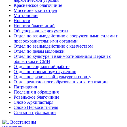
наркотической угрозам
Красненское благочиние
Миссионерский отдел
Митрополия
Новости
Новости благочиний
Общецерковные документы
Отдел по взаимодействию с вооруженными силами и
правоохранительными органами
Отдел по взаимодействию с казачеством
Отдел по делам молодежи
Отдел по культуре и взаимоотношениям Церкви с
обществом и СМИ
Отдел по социальной работе
Отдел по тюремному служению
Отдел по физической культуре и спорту
Отдел религиозного образования и катехизации
Патриархия
Послания и обращения
Ровеньское благочиние
Слово Архипастыря
Слово Первосвятителя
Статьи и публикации
Восстановим