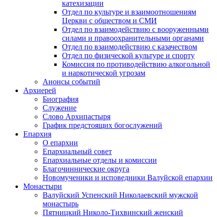
катехизации
Отдел по культуре и взаимоотношениям
Церкви с обществом и СМИ
Отдел по взаимодействию с вооруженными
силами и правоохранительными органами
Отдел по взаимодействию с казачеством
Отдел по физической культуре и спорту
Комиссия по противодействию алкогольной
и наркотической угрозам
Анонсы событий
Архиерей
Биография
Служение
Слово Архипастыря
График предстоящих богослужений
Епархия
О епархии
Епархиальный совет
Епархиальные отделы и комиссии
Благочиннические округа
Новомученики и исповедники Валуйской епархии
Монастыри
Валуйский Успенский Николаевский мужской
монастырь
Пятницкий Николо-Тихвинский женский