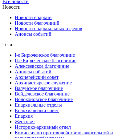
Все новости
Новости
Новости епархии
Новости благочиний
Новости епархиальных отделов
Анонсы событий
Теги
I-е Бирюченское благочиние
II-е Бирюченское благочиние
Алексеевское благочиние
Анонсы событий
Архиерейский совет
Архипастырское служение
Валуйское благочиние
Вейделевское благочиние
Волоконовское благочиние
Епархиальные отделы
Епархиальный совет
Епархия
Женсовет
Историко-архивный отдел
Комиссия по противодействию алкогольной и