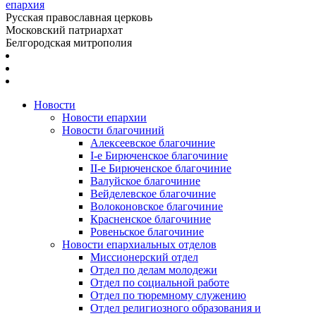
епархия
Русская православная церковь
Московский патриархат
Белгородская митрополия
Новости
Новости епархии
Новости благочиний
Алексеевское благочиние
I-е Бирюченское благочиние
II-е Бирюченское благочиние
Валуйское благочиние
Вейделевское благочиние
Волоконовское благочиние
Красненское благочиние
Ровеньское благочиние
Новости епархиальных отделов
Миссионерский отдел
Отдел по делам молодежи
Отдел по социальной работе
Отдел по тюремному служению
Отдел религиозного образования и