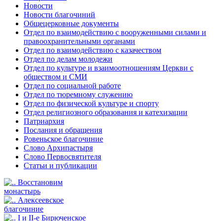
Новости
Новости благочиний
Общецерковные документы
Отдел по взаимодействию с вооруженными силами и
правоохранительными органами
Отдел по взаимодействию с казачеством
Отдел по делам молодежи
Отдел по культуре и взаимоотношениям Церкви с
обществом и СМИ
Отдел по социальной работе
Отдел по тюремному служению
Отдел по физической культуре и спорту
Отдел религиозного образования и катехизации
Патриархия
Послания и обращения
Ровеньское благочиние
Слово Архипастыря
Слово Первосвятителя
Статьи и публикации
Восстановим
монастырь
Алексеевское
благочиние
I и II-е Бирюченское