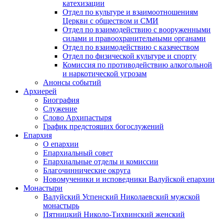
катехизации
Отдел по культуре и взаимоотношениям
Церкви с обществом и СМИ
Отдел по взаимодействию с вооруженными
силами и правоохранительными органами
Отдел по взаимодействию с казачеством
Отдел по физической культуре и спорту
Комиссия по противодействию алкогольной
и наркотической угрозам
Анонсы событий
Архиерей
Биография
Служение
Слово Архипастыря
График предстоящих богослужений
Епархия
О епархии
Епархиальный совет
Епархиальные отделы и комиссии
Благочиннические округа
Новомученики и исповедники Валуйской епархии
Монастыри
Валуйский Успенский Николаевский мужской
монастырь
Пятницкий Николо-Тихвинский женский