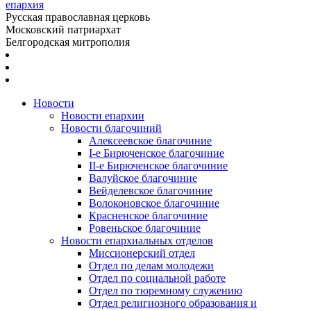
епархия
Русская православная церковь
Московский патриархат
Белгородская митрополия
Новости
Новости епархии
Новости благочиний
Алексеевское благочиние
I-е Бирюченское благочиние
II-е Бирюченское благочиние
Валуйское благочиние
Вейделевское благочиние
Волоконовское благочиние
Красненское благочиние
Ровеньское благочиние
Новости епархиальных отделов
Миссионерский отдел
Отдел по делам молодежи
Отдел по социальной работе
Отдел по тюремному служению
Отдел религиозного образования и