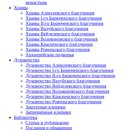
монастырь
Храмы
Храмы Алексеевского благочиния
Храмы I-го Бирюченского благочиния
Храмы II-го Бирюченского благочиния
Храмы Валуйского благочиния
Храмы Вейделевского благочиния
Храмы Волоконовского благочиния
Храмы Красненского благочиния
Храмы Ровеньского благочиния
Архиерейские подворья
Духовенство
Духовенство Алексеевского благочиния
Духовенство I-го Бирюченского благочиния
Духовенство II-го Бирюченского благочиния
Духовенство Валуйского благочиния
Духовенство Вейделевского благочиния
Духовенство Волоконовского благочиния
Духовенство Красненского благочиния
Духовенство Ровеньского благочиния
Заштатные клирики
Запрещенные клирики
Библиотека
Статьи и публикации
Послания и обращения