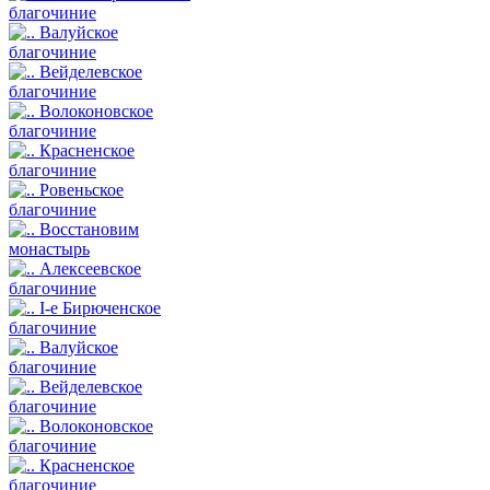
благочиние
Валуйское
благочиние
Вейделевское
благочиние
Волоконовское
благочиние
Красненское
благочиние
Ровеньское
благочиние
Восстановим
монастырь
Алексеевское
благочиние
I-е Бирюченское
благочиние
Валуйское
благочиние
Вейделевское
благочиние
Волоконовское
благочиние
Красненское
благочиние