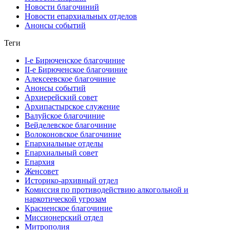
Новости благочиний
Новости епархиальных отделов
Анонсы событий
Теги
I-е Бирюченское благочиние
II-е Бирюченское благочиние
Алексеевское благочиние
Анонсы событий
Архиерейский совет
Архипастырское служение
Валуйское благочиние
Вейделевское благочиние
Волоконовское благочиние
Епархиальные отделы
Епархиальный совет
Епархия
Женсовет
Историко-архивный отдел
Комиссия по противодействию алкогольной и
наркотической угрозам
Красненское благочиние
Миссионерский отдел
Митрополия