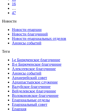
16
…
47
Новости
Новости епархии
Новости благочиний
Новости епархиальных отделов
Анонсы событий
Теги
I-е Бирюченское благочиние
II-е Бирюченское благочиние
Алексеевское благочиние
Анонсы событий
Архиерейский совет
Архипастырское служение
Валуйское благочиние
Вейделевское благочиние
Волоконовское благочиние
Епархиальные отделы
Епархиальный совет
Епархия