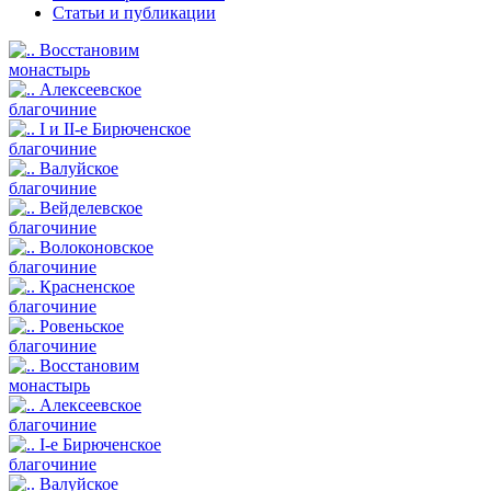
Статьи и публикации
Восстановим
монастырь
Алексеевское
благочиние
I и II-е Бирюченское
благочиние
Валуйское
благочиние
Вейделевское
благочиние
Волоконовское
благочиние
Красненское
благочиние
Ровеньское
благочиние
Восстановим
монастырь
Алексеевское
благочиние
I-е Бирюченское
благочиние
Валуйское