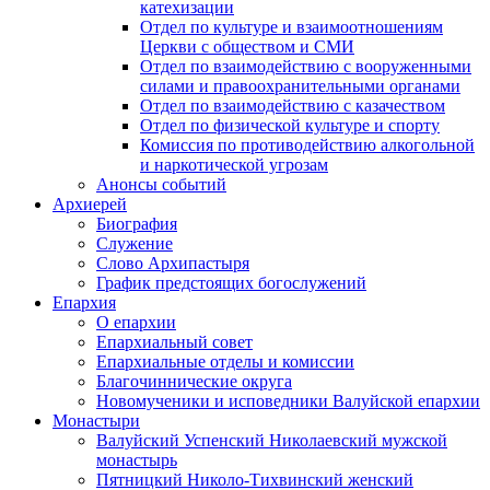
катехизации
Отдел по культуре и взаимоотношениям
Церкви с обществом и СМИ
Отдел по взаимодействию с вооруженными
силами и правоохранительными органами
Отдел по взаимодействию с казачеством
Отдел по физической культуре и спорту
Комиссия по противодействию алкогольной
и наркотической угрозам
Анонсы событий
Архиерей
Биография
Служение
Слово Архипастыря
График предстоящих богослужений
Епархия
О епархии
Епархиальный совет
Епархиальные отделы и комиссии
Благочиннические округа
Новомученики и исповедники Валуйской епархии
Монастыри
Валуйский Успенский Николаевский мужской
монастырь
Пятницкий Николо-Тихвинский женский