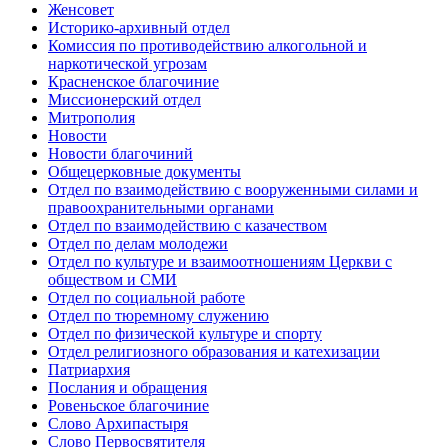
Женсовет
Историко-архивный отдел
Комиссия по противодействию алкогольной и
наркотической угрозам
Красненское благочиние
Миссионерский отдел
Митрополия
Новости
Новости благочиний
Общецерковные документы
Отдел по взаимодействию с вооруженными силами и
правоохранительными органами
Отдел по взаимодействию с казачеством
Отдел по делам молодежи
Отдел по культуре и взаимоотношениям Церкви с
обществом и СМИ
Отдел по социальной работе
Отдел по тюремному служению
Отдел по физической культуре и спорту
Отдел религиозного образования и катехизации
Патриархия
Послания и обращения
Ровеньское благочиние
Слово Архипастыря
Слово Первосвятителя