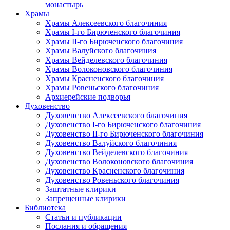
монастырь
Храмы
Храмы Алексеевского благочиния
Храмы I-го Бирюченского благочиния
Храмы II-го Бирюченского благочиния
Храмы Валуйского благочиния
Храмы Вейделевского благочиния
Храмы Волоконовского благочиния
Храмы Красненского благочиния
Храмы Ровеньского благочиния
Архиерейские подворья
Духовенство
Духовенство Алексеевского благочиния
Духовенство I-го Бирюченского благочиния
Духовенство II-го Бирюченского благочиния
Духовенство Валуйского благочиния
Духовенство Вейделевского благочиния
Духовенство Волоконовского благочиния
Духовенство Красненского благочиния
Духовенство Ровеньского благочиния
Заштатные клирики
Запрещенные клирики
Библиотека
Статьи и публикации
Послания и обращения