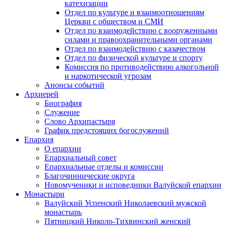
катехизации
Отдел по культуре и взаимоотношениям
Церкви с обществом и СМИ
Отдел по взаимодействию с вооруженными
силами и правоохранительными органами
Отдел по взаимодействию с казачеством
Отдел по физической культуре и спорту
Комиссия по противодействию алкогольной
и наркотической угрозам
Анонсы событий
Архиерей
Биография
Служение
Слово Архипастыря
График предстоящих богослужений
Епархия
О епархии
Епархиальный совет
Епархиальные отделы и комиссии
Благочиннические округа
Новомученики и исповедники Валуйской епархии
Монастыри
Валуйский Успенский Николаевский мужской
монастырь
Пятницкий Николо-Тихвинский женский