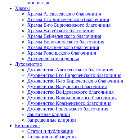
монастырь
Храмы
Храмы Алексеевского благочиния
Храмы I-го Бирюченского благочиния
Храмы II-го Бирюченского благочиния
Храмы Валуйского благочиния
Храмы Вейделевского благочиния
Храмы Волоконовского благочиния
Храмы Красненского благочиния
Храмы Ровеньского благочиния
Архиерейские подворья
Духовенство
Духовенство Алексеевского благочиния
Духовенство I-го Бирюченского благочиния
Духовенство II-го Бирюченского благочиния
Духовенство Валуйского благочиния
Духовенство Вейделевского благочиния
Духовенство Волоконовского благочиния
Духовенство Красненского благочиния
Духовенство Ровеньского благочиния
Заштатные клирики
Запрещенные клирики
Библиотека
Статьи и публикации
Послания и обращения