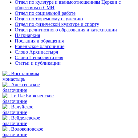
Отдел по культуре и взаимоотношениям Церкви с
обществом и СМИ
Отдел по социальной работе
Отдел по тюремному служению
Отдел по физической культуре и спорту
Отдел религиозного образования и катехизации
Патриархия
Послания и обращения
Ровеньское благочиние
Слово Архипастыря
Слово Первосвятителя
Статьи и публикации
Восстановим
монастырь
Алексеевское
благочиние
I и II-е Бирюченское
благочиние
Валуйское
благочиние
Вейделевское
благочиние
Волоконовское
благочиние