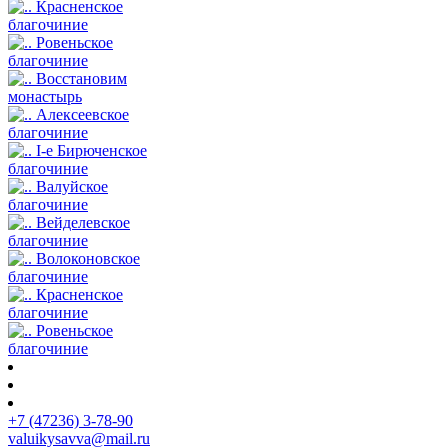
Красненское
благочиние
Ровеньское
благочиние
Восстановим
монастырь
Алексеевское
благочиние
I-е Бирюченское
благочиние
Валуйское
благочиние
Вейделевское
благочиние
Волоконовское
благочиние
Красненское
благочиние
Ровеньское
благочиние
+7 (47236) 3-78-90
valuikysavva@mail.ru