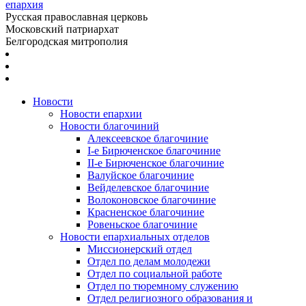
епархия
Русская православная церковь
Московский патриархат
Белгородская митрополия
Новости
Новости епархии
Новости благочиний
Алексеевское благочиние
I-е Бирюченское благочиние
II-е Бирюченское благочиние
Валуйское благочиние
Вейделевское благочиние
Волоконовское благочиние
Красненское благочиние
Ровеньское благочиние
Новости епархиальных отделов
Миссионерский отдел
Отдел по делам молодежи
Отдел по социальной работе
Отдел по тюремному служению
Отдел религиозного образования и