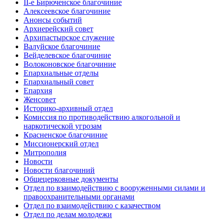
II-е Бирюченское благочиние
Алексеевское благочиние
Анонсы событий
Архиерейский совет
Архипастырское служение
Валуйское благочиние
Вейделевское благочиние
Волоконовское благочиние
Епархиальные отделы
Епархиальный совет
Епархия
Женсовет
Историко-архивный отдел
Комиссия по противодействию алкогольной и
наркотической угрозам
Красненское благочиние
Миссионерский отдел
Митрополия
Новости
Новости благочиний
Общецерковные документы
Отдел по взаимодействию с вооруженными силами и
правоохранительными органами
Отдел по взаимодействию с казачеством
Отдел по делам молодежи