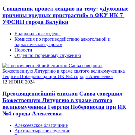
Священник провел лекцию на тему: «Духовные
причины вредных пристрастий» в ФКУ ИК-7
УФСИН города Валуйки
Епархиальные отделы
Комиссия по противодействию алкогольной и
наркотической угрозам
Новости
Отдел по тюремному служению
12 ИЮНЯ 2024
Преосвященнейший епископ Савва совершил
Божественную Литургию в храме святого
великомученика Георгия Победоносца при ИК
№4 города Алексеевка
Алексеевское благочиние
Архипастырское служение