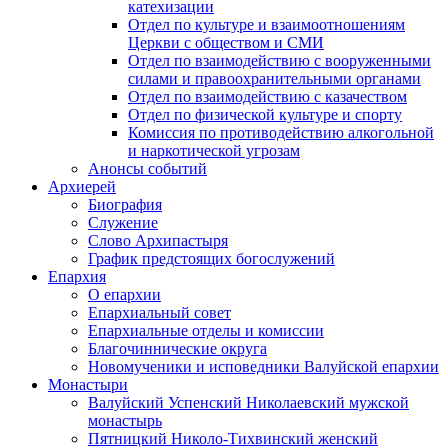
катехизации
Отдел по культуре и взаимоотношениям
Церкви с обществом и СМИ
Отдел по взаимодействию с вооруженными
силами и правоохранительными органами
Отдел по взаимодействию с казачеством
Отдел по физической культуре и спорту
Комиссия по противодействию алкогольной
и наркотической угрозам
Анонсы событий
Архиерей
Биография
Служение
Слово Архипастыря
График предстоящих богослужений
Епархия
О епархии
Епархиальный совет
Епархиальные отделы и комиссии
Благочиннические округа
Новомученики и исповедники Валуйской епархии
Монастыри
Валуйский Успенский Николаевский мужской
монастырь
Пятницкий Николо-Тихвинский женский