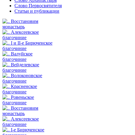
Слово Архипастыря
Слово Первосвятителя
Статьи и публикации
Восстановим
монастырь
Алексеевское
благочиние
I и II-е Бирюченское
благочиние
Валуйское
благочиние
Вейделевское
благочиние
Волоконовское
благочиние
Красненское
благочиние
Ровеньское
благочиние
Восстановим
монастырь
Алексеевское
благочиние
I-е Бирюченское