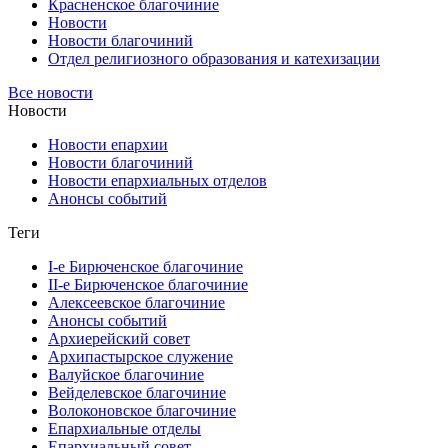
Красненское благочиние
Новости
Новости благочиний
Отдел религиозного образования и катехизации
Все новости
Новости
Новости епархии
Новости благочиний
Новости епархиальных отделов
Анонсы событий
Теги
I-е Бирюченское благочиние
II-е Бирюченское благочиние
Алексеевское благочиние
Анонсы событий
Архиерейский совет
Архипастырское служение
Валуйское благочиние
Вейделевское благочиние
Волоконовское благочиние
Епархиальные отделы
Епархиальный совет