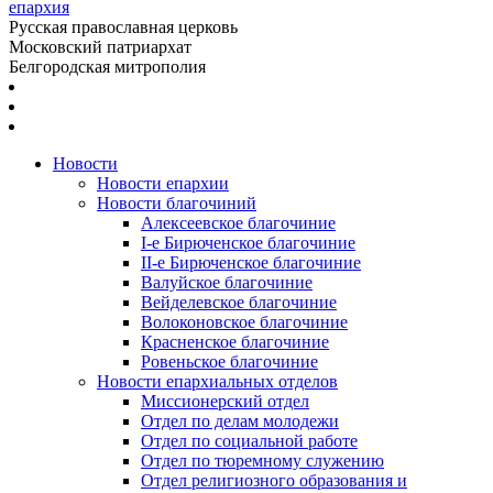
епархия
Русская православная церковь
Московский патриархат
Белгородская митрополия
Новости
Новости епархии
Новости благочиний
Алексеевское благочиние
I-е Бирюченское благочиние
II-е Бирюченское благочиние
Валуйское благочиние
Вейделевское благочиние
Волоконовское благочиние
Красненское благочиние
Ровеньское благочиние
Новости епархиальных отделов
Миссионерский отдел
Отдел по делам молодежи
Отдел по социальной работе
Отдел по тюремному служению
Отдел религиозного образования и