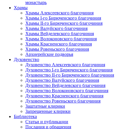
монастырь
Храмы
Храмы Алексеевского благочиния
Храмы I-го Бирюченского благочиния
Храмы II-го Бирюченского благочиния
Храмы Валуйского благочиния
Храмы Вейделевского благочиния
Храмы Волоконовского благочиния
Храмы Красненского благочиния
Храмы Ровеньского благочиния
Архиерейские подворья
Духовенство
Духовенство Алексеевского благочиния
Духовенство I-го Бирюченского благочиния
Духовенство II-го Бирюченского благочиния
Духовенство Валуйского благочиния
Духовенство Вейделевского благочиния
Духовенство Волоконовского благочиния
Духовенство Красненского благочиния
Духовенство Ровеньского благочиния
Заштатные клирики
Запрещенные клирики
Библиотека
Статьи и публикации
Послания и обращения