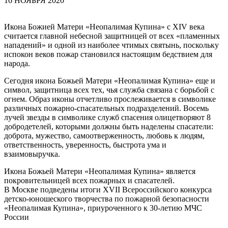
16 НОЯБРЯ 2020
Икона Божией Матери «Неопалимая Купина» с XIV века
считается главной небесной защитницей от всех «пламенных
нападений» и одной из наиболее чтимых святынь, поскольку
испокон веков пожар становился настоящим бедствием для
народа.
Сегодня икона Божьей Матери «Неопалимая Купина» еще и
символ, защитница всех тех, чья служба связана с борьбой с
огнем. Образ иконы отчетливо прослеживается в символике
различных пожарно-спасательных подразделений. Восемь
лучей звезды в символике служб спасения олицетворяют 8
добродетелей, которыми должны быть наделены спасатели:
доброта, мужество, самоотверженность, любовь к людям,
ответственность, уверенность, быстрота ума и
взаимовыручка.
Икона Божьей Матери «Неопалимая Купина» является
покровительницей всех пожарных и спасателей.
В Москве подведены итоги XVII Всероссийского конкурса
детско-юношеского творчества по пожарной безопасности
«Неопалимая Купина», приуроченного к 30-летию МЧС
России