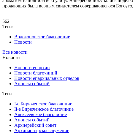
ароматом наполнила всю улицу. Наперебой покупались поделк
продающих была верным свидетелем совершающегося Богоугод
562
Теги:
Волоконовское благочиние
Новости
Все новости
Новости
Новости епархии
Новости благочиний
Новости епархиальных отделов
Анонсы событий
Теги
I-е Бирюченское благочиние
II-е Бирюченское благочиние
Алексеевское благочиние
Анонсы событий
Архиерейский совет
Архипастырское служение