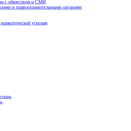
кви с обществом и СМИ
илами и правоохранительными органами
 наркотической угрозам
стырь
ь