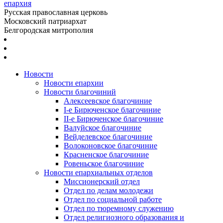
епархия
Русская православная церковь
Московский патриархат
Белгородская митрополия
Новости
Новости епархии
Новости благочиний
Алексеевское благочиние
I-е Бирюченское благочиние
II-е Бирюченское благочиние
Валуйское благочиние
Вейделевское благочиние
Волоконовское благочиние
Красненское благочиние
Ровеньское благочиние
Новости епархиальных отделов
Миссионерский отдел
Отдел по делам молодежи
Отдел по социальной работе
Отдел по тюремному служению
Отдел религиозного образования и