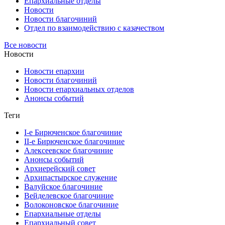
Епархиальные отделы
Новости
Новости благочиний
Отдел по взаимодействию с казачеством
Все новости
Новости
Новости епархии
Новости благочиний
Новости епархиальных отделов
Анонсы событий
Теги
I-е Бирюченское благочиние
II-е Бирюченское благочиние
Алексеевское благочиние
Анонсы событий
Архиерейский совет
Архипастырское служение
Валуйское благочиние
Вейделевское благочиние
Волоконовское благочиние
Епархиальные отделы
Епархиальный совет