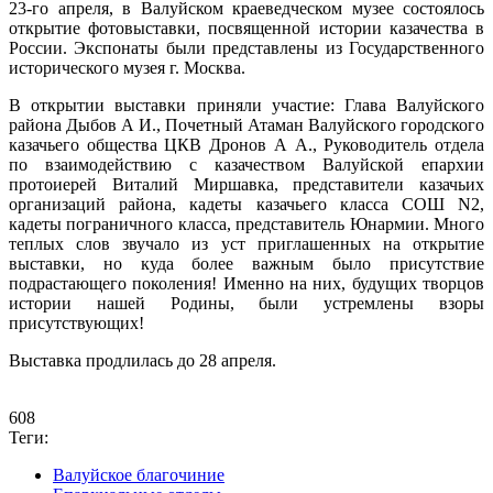
23-го апреля, в Валуйском краеведческом музее состоялось
открытие фотовыставки, посвященной истории казачества в
России. Экспонаты были представлены из Государственного
исторического музея г. Москва.
В открытии выставки приняли участие: Глава Валуйского
района Дыбов А И., Почетный Атаман Валуйского городского
казачьего общества ЦКВ Дронов А А., Руководитель отдела
по взаимодействию с казачеством Валуйской епархии
протоиерей Виталий Миршавка, представители казачьих
организаций района, кадеты казачьего класса СОШ N2,
кадеты пограничного класса, представитель Юнармии. Много
теплых слов звучало из уст приглашенных на открытие
выставки, но куда более важным было присутствие
подрастающего поколения! Именно на них, будущих творцов
истории нашей Родины, были устремлены взоры
присутствующих!
Выставка продлилась до 28 апреля.
608
Теги:
Валуйское благочиние