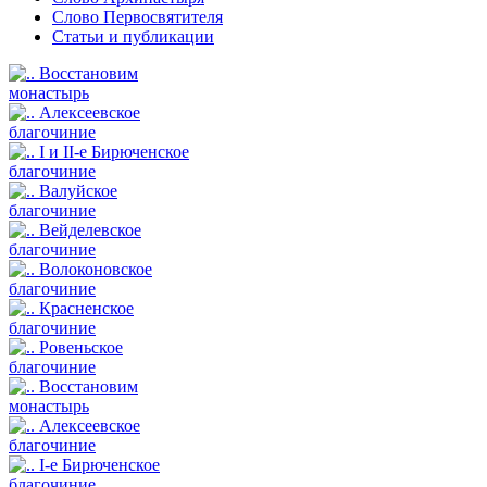
Слово Первосвятителя
Статьи и публикации
Восстановим
монастырь
Алексеевское
благочиние
I и II-е Бирюченское
благочиние
Валуйское
благочиние
Вейделевское
благочиние
Волоконовское
благочиние
Красненское
благочиние
Ровеньское
благочиние
Восстановим
монастырь
Алексеевское
благочиние
I-е Бирюченское
благочиние