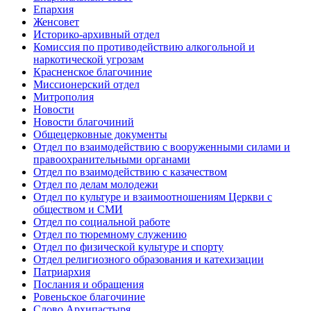
Епархия
Женсовет
Историко-архивный отдел
Комиссия по противодействию алкогольной и
наркотической угрозам
Красненское благочиние
Миссионерский отдел
Митрополия
Новости
Новости благочиний
Общецерковные документы
Отдел по взаимодействию с вооруженными силами и
правоохранительными органами
Отдел по взаимодействию с казачеством
Отдел по делам молодежи
Отдел по культуре и взаимоотношениям Церкви с
обществом и СМИ
Отдел по социальной работе
Отдел по тюремному служению
Отдел по физической культуре и спорту
Отдел религиозного образования и катехизации
Патриархия
Послания и обращения
Ровеньское благочиние
Слово Архипастыря