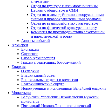
катехизации
Отдел по культуре и взаимоотношениям
Церкви с обществом и СМИ
Отдел по взаимодействию с вооруженными
силами и правоохранительными органами
Отдел по взаимодействию с казачеством
Отдел по физической культуре и спорту
Комиссия по противодействию алкогольной
и наркотической угрозам
Анонсы событий
Архиерей
Биография
Служение
Слово Архипастыря
График предстоящих богослужений
Епархия
О епархии
Епархиальный совет
Епархиальные отделы и комиссии
Благочиннические округа
Новомученики и исповедники Валуйской епархии
Монастыри
Валуйский Успенский Николаевский мужской
монастырь
Пятницкий Николо-Тихвинский женский