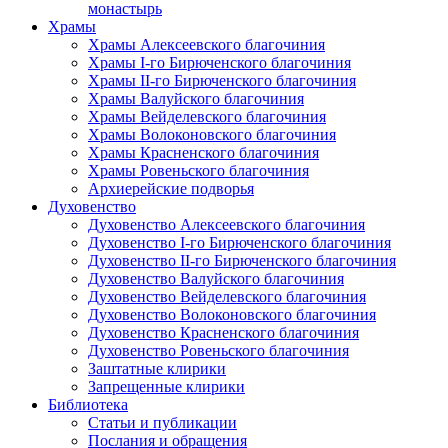
монастырь
Храмы
Храмы Алексеевского благочиния
Храмы I-го Бирюченского благочиния
Храмы II-го Бирюченского благочиния
Храмы Валуйского благочиния
Храмы Вейделевского благочиния
Храмы Волоконовского благочиния
Храмы Красненского благочиния
Храмы Ровеньского благочиния
Архиерейские подворья
Духовенство
Духовенство Алексеевского благочиния
Духовенство I-го Бирюченского благочиния
Духовенство II-го Бирюченского благочиния
Духовенство Валуйского благочиния
Духовенство Вейделевского благочиния
Духовенство Волоконовского благочиния
Духовенство Красненского благочиния
Духовенство Ровеньского благочиния
Заштатные клирики
Запрещенные клирики
Библиотека
Статьи и публикации
Послания и обращения