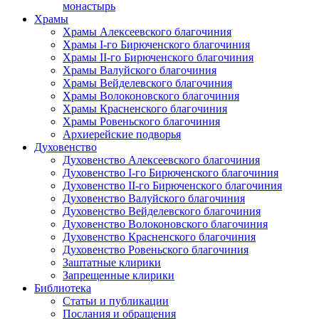
монастырь
Храмы
Храмы Алексеевского благочиния
Храмы I-го Бирюченского благочиния
Храмы II-го Бирюченского благочиния
Храмы Валуйского благочиния
Храмы Вейделевского благочиния
Храмы Волоконовского благочиния
Храмы Красненского благочиния
Храмы Ровеньского благочиния
Архиерейские подворья
Духовенство
Духовенство Алексеевского благочиния
Духовенство I-го Бирюченского благочиния
Духовенство II-го Бирюченского благочиния
Духовенство Валуйского благочиния
Духовенство Вейделевского благочиния
Духовенство Волоконовского благочиния
Духовенство Красненского благочиния
Духовенство Ровеньского благочиния
Заштатные клирики
Запрещенные клирики
Библиотека
Статьи и публикации
Послания и обращения