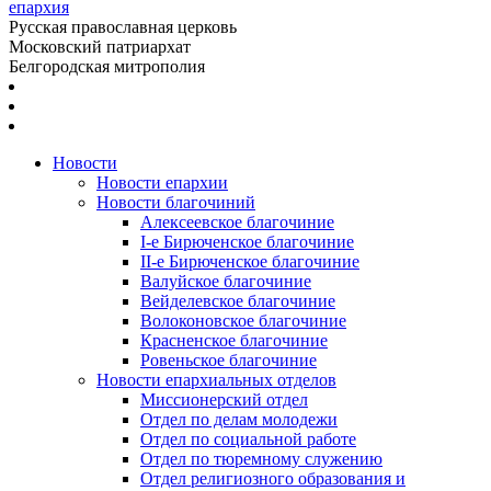
епархия
Русская православная церковь
Московский патриархат
Белгородская митрополия
Новости
Новости епархии
Новости благочиний
Алексеевское благочиние
I-е Бирюченское благочиние
II-е Бирюченское благочиние
Валуйское благочиние
Вейделевское благочиние
Волоконовское благочиние
Красненское благочиние
Ровеньское благочиние
Новости епархиальных отделов
Миссионерский отдел
Отдел по делам молодежи
Отдел по социальной работе
Отдел по тюремному служению
Отдел религиозного образования и