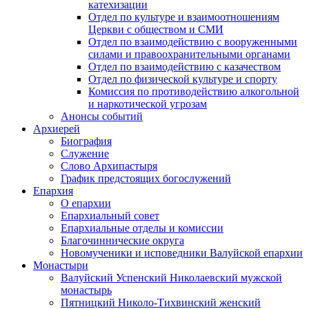
катехизации
Отдел по культуре и взаимоотношениям
Церкви с обществом и СМИ
Отдел по взаимодействию с вооруженными
силами и правоохранительными органами
Отдел по взаимодействию с казачеством
Отдел по физической культуре и спорту
Комиссия по противодействию алкогольной
и наркотической угрозам
Анонсы событий
Архиерей
Биография
Служение
Слово Архипастыря
График предстоящих богослужений
Епархия
О епархии
Епархиальный совет
Епархиальные отделы и комиссии
Благочиннические округа
Новомученики и исповедники Валуйской епархии
Монастыри
Валуйский Успенский Николаевский мужской
монастырь
Пятницкий Николо-Тихвинский женский