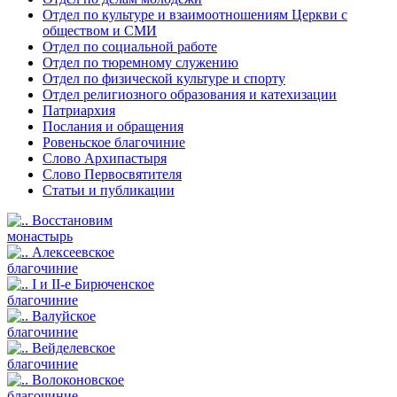
Отдел по культуре и взаимоотношениям Церкви с
обществом и СМИ
Отдел по социальной работе
Отдел по тюремному служению
Отдел по физической культуре и спорту
Отдел религиозного образования и катехизации
Патриархия
Послания и обращения
Ровеньское благочиние
Слово Архипастыря
Слово Первосвятителя
Статьи и публикации
Восстановим
монастырь
Алексеевское
благочиние
I и II-е Бирюченское
благочиние
Валуйское
благочиние
Вейделевское
благочиние
Волоконовское
благочиние