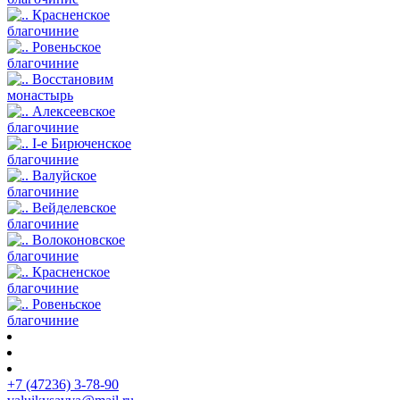
Красненское
благочиние
Ровеньское
благочиние
Восстановим
монастырь
Алексеевское
благочиние
I-е Бирюченское
благочиние
Валуйское
благочиние
Вейделевское
благочиние
Волоконовское
благочиние
Красненское
благочиние
Ровеньское
благочиние
+7 (47236) 3-78-90