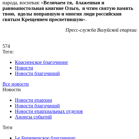
народа, воспевая: «
Величаем тя, блаженная и
равноапостольная княгине Ольго, и чтим святую память
твою, идолы поправшую и многия люди российския
святым Крещением просветившую
».
Пресс-служба Валуйской епархии
574
Теги:
Красненское благочиние
Новости
Новости благочиний
Все новости
Новости
Новости епархии
Новости благочиний
Новости епархиальных отделов
Анонсы событий
Теги
I-е Бирюченское благочиние