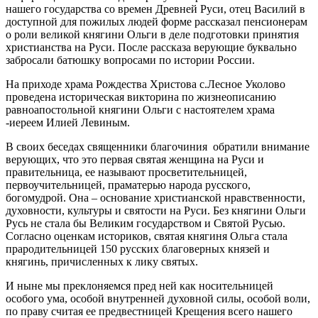
нашего государства со времен Древней Руси, отец Василий в
доступной для пожилых людей форме рассказал пенсионерам
о роли великой княгини Ольги в деле подготовки принятия
христианства на Руси. После рассказа верующие буквально
забросали батюшку вопросами по истории России.
На приходе храма Рождества Христова с.Лесное Уколово
проведена историческая викторина по жизнеописанию
равноапостольной княгини Ольги
с настоятелем храма
-иереем Илией Левиным.
В своих беседах священники благочиния обратили внимание
верующих, что это первая святая женщина на Руси и
правительница, ее называют просветительницей,
первоучительницей, праматерью народа русского,
богомудрой. Она – основание христианской нравственности,
духовности, культуры и святости на Руси. Без княгини Ольги
Русь не стала бы Великим государством и Святой Русью.
Согласно оценкам историков, святая княгиня Ольга стала
прародительницей 150 русских благоверных князей и
княгинь, причисленных к лику святых.
И ныне мы преклоняемся пред ней как носительницей
особого ума, особой внутренней духовной силы, особой воли,
по праву считая ее предвестницей Крещения всего нашего