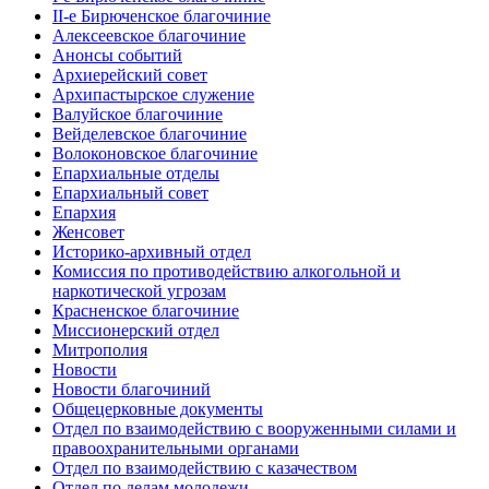
II-е Бирюченское благочиние
Алексеевское благочиние
Анонсы событий
Архиерейский совет
Архипастырское служение
Валуйское благочиние
Вейделевское благочиние
Волоконовское благочиние
Епархиальные отделы
Епархиальный совет
Епархия
Женсовет
Историко-архивный отдел
Комиссия по противодействию алкогольной и
наркотической угрозам
Красненское благочиние
Миссионерский отдел
Митрополия
Новости
Новости благочиний
Общецерковные документы
Отдел по взаимодействию с вооруженными силами и
правоохранительными органами
Отдел по взаимодействию с казачеством
Отдел по делам молодежи