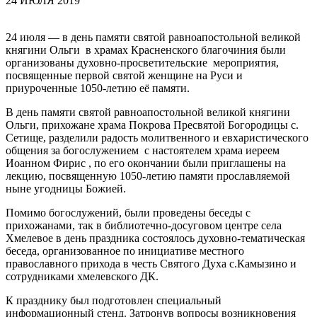
24 ИЮЛЯ 2019
24 июля — в день памяти святой равноапостольной великой
княгини Ольги в храмах Красненского благочиния были
организованы духовно-просветительские мероприятия,
посвященные первой святой женщине на Руси и
приуроченные 1050-летию её памяти.
В день памяти святой равноапостольной великой княгини
Ольги, прихожане храма Покрова Пресвятой Богородицы с.
Сетище, разделили радость молитвенного и евхаристического
общения за богослужением с настоятелем храма иереем
Иоанном Фирис , по его окончании были приглашены на
лекцию, посвященную 1050-летию памяти прославляемой
ныне угодницы Божией.
Помимо богослужений, были проведены беседы с
прихожанами, так в библиотечно-досуговом центре села
Хмелевое в день праздника состоялось духовно-тематическая
беседа, организованное по инициативе местного
православного прихода в честь Святого Духа с.Камызино и
сотрудниками хмелевского ДК.
К празднику был подготовлен специальный
информационный стенд. Затронув вопросы возникновения