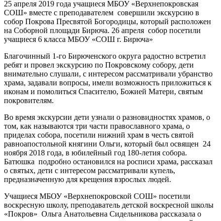
25 апреля 2019 года учащиеся МБОУ «Верхнепокровская
СОШ» вместе с преподавателем совершили экскурсию в
собор Покрова Пресвятой Богородицы, который расположен
на Соборной площади Бирюча. 26 апреля собор посетили
учащиеся 6 класса МБОУ «СОШ г. Бирюча»
Благочинный 1-го Бирюченского округа радостно встретил
ребят и провел экскурсию по Покровскому собору, дети
внимательно слушали, с интересом рассматривали убранство
храма, задавали вопросы, имели возможность приложиться к
иконам и помолиться Спасителю, Божией Матери, святым
покровителям.
Во время экскурсии дети узнали о разновидностях храмов, о
том, как называются три части православного храма, о
приделах собора, посетили нижний храм в честь святой
равноапостольной княгини Ольги, который был освящен 24
ноября 2018 года, в юбилейный год 180-летия собора.
Батюшка подробно остановился на росписи храма, рассказал
о святых, дети с интересом рассматривали купель,
предназначенную для крещения взрослых людей.
Учащиеся МБОУ «Верхнепокровской СОШ» посетили
воскресную школу, преподаватель детской воскресной школы
«Покров» Ольга Анатольевна Сидельникова рассказала о