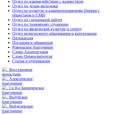
Отдел по взаимодействию с казачеством
Отдел по делам молодежи
Отдел по культуре и взаимоотношениям Церкви с
обществом и СМИ
Отдел по социальной работе
Отдел по тюремному служению
Отдел по физической культуре и спорту
Отдел религиозного образования и катехизации
Патриархия
Послания и обращения
Ровеньское благочиние
Слово Архипастыря
Слово Первосвятителя
Статьи и публикации
Восстановим
монастырь
Алексеевское
благочиние
I и II-е Бирюченское
благочиние
Валуйское
благочиние
Вейделевское
благочиние