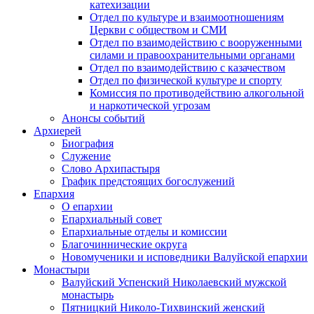
катехизации
Отдел по культуре и взаимоотношениям
Церкви с обществом и СМИ
Отдел по взаимодействию с вооруженными
силами и правоохранительными органами
Отдел по взаимодействию с казачеством
Отдел по физической культуре и спорту
Комиссия по противодействию алкогольной
и наркотической угрозам
Анонсы событий
Архиерей
Биография
Служение
Слово Архипастыря
График предстоящих богослужений
Епархия
О епархии
Епархиальный совет
Епархиальные отделы и комиссии
Благочиннические округа
Новомученики и исповедники Валуйской епархии
Монастыри
Валуйский Успенский Николаевский мужской
монастырь
Пятницкий Николо-Тихвинский женский