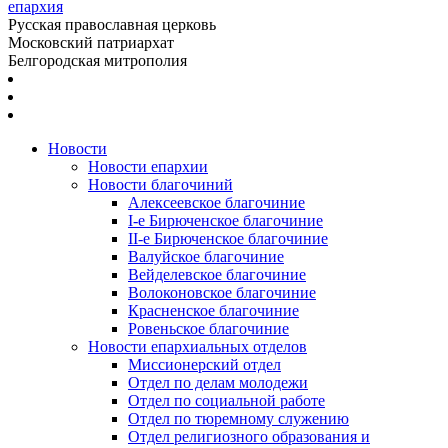
епархия
Русская православная церковь
Московский патриархат
Белгородская митрополия
Новости
Новости епархии
Новости благочиний
Алексеевское благочиние
I-е Бирюченское благочиние
II-е Бирюченское благочиние
Валуйское благочиние
Вейделевское благочиние
Волоконовское благочиние
Красненское благочиние
Ровеньское благочиние
Новости епархиальных отделов
Миссионерский отдел
Отдел по делам молодежи
Отдел по социальной работе
Отдел по тюремному служению
Отдел религиозного образования и