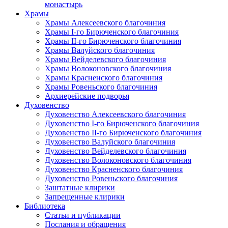
монастырь
Храмы
Храмы Алексеевского благочиния
Храмы I-го Бирюченского благочиния
Храмы II-го Бирюченского благочиния
Храмы Валуйского благочиния
Храмы Вейделевского благочиния
Храмы Волоконовского благочиния
Храмы Красненского благочиния
Храмы Ровеньского благочиния
Архиерейские подворья
Духовенство
Духовенство Алексеевского благочиния
Духовенство I-го Бирюченского благочиния
Духовенство II-го Бирюченского благочиния
Духовенство Валуйского благочиния
Духовенство Вейделевского благочиния
Духовенство Волоконовского благочиния
Духовенство Красненского благочиния
Духовенство Ровеньского благочиния
Заштатные клирики
Запрещенные клирики
Библиотека
Статьи и публикации
Послания и обращения