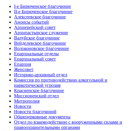
I-е Бирюченское благочиние
II-е Бирюченское благочиние
Алексеевское благочиние
Анонсы событий
Архиерейский совет
Архипастырское служение
Валуйское благочиние
Вейделевское благочиние
Волоконовское благочиние
Епархиальные отделы
Епархиальный совет
Епархия
Женсовет
Историко-архивный отдел
Комиссия по противодействию алкогольной и
наркотической угрозам
Красненское благочиние
Миссионерский отдел
Митрополия
Новости
Новости благочиний
Общецерковные документы
Отдел по взаимодействию с вооруженными силами и
правоохранительными органами