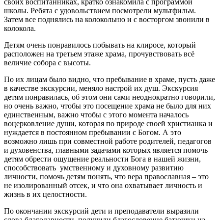
своих воспитанниках, кратко ознакомила с программой
школы. Ребята с удовольствием посмотрели мультфильм.
Затем все поднялись на колокольню и с восторгом звонили в
колокола.
Детям очень понравилось побывать на клиросе, который
расположен на третьем этаже храма, прочувствовать всё
величие собора с высоты.
По их лицам было видно, что пребывание в храме, пусть даже
в качестве экскурсии, меняло настрой их душ. Экскурсия
детям понравилась, об этом они сами неоднократно говорили,
но очень важно, чтобы это посещение храма не было для них
единственным, важно чтобы с этого момента началось
воцерковление души, которая по природе своей христианка и
нуждается в постоянном пребывании с Богом. А это
возможно лишь при совместной работе родителей, педагогов
и духовенства, главными задачами которых является помочь
детям обрести ощущение реальности Бога в нашей жизни,
способствовать умственному и духовному развитию
личности, помочь детям понять, что вера православная – это
не изолированный отсек, и что она охватывает личность и
жизнь в их целостности.
По окончании экскурсий дети и преподаватели выразили
слова благодарности, получили благословение батюшки на