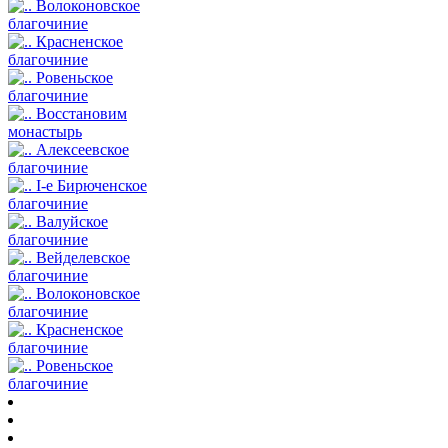
Волоконовское
благочиние
Красненское
благочиние
Ровеньское
благочиние
Восстановим
монастырь
Алексеевское
благочиние
I-е Бирюченское
благочиние
Валуйское
благочиние
Вейделевское
благочиние
Волоконовское
благочиние
Красненское
благочиние
Ровеньское
благочиние