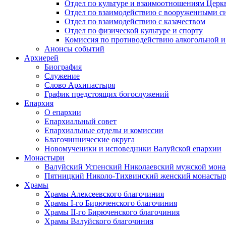
Отдел по культуре и взаимоотношениям Цер
Отдел по взаимодействию с вооруженными с
Отдел по взаимодействию с казачеством
Отдел по физической культуре и спорту
Комиссия по противодействию алкогольной и
Анонсы событий
Архиерей
Биография
Служение
Слово Архипастыря
График предстоящих богослужений
Епархия
О епархии
Епархиальный совет
Епархиальные отделы и комиссии
Благочиннические округа
Новомученики и исповедники Валуйской епархии
Монастыри
Валуйский Успенский Николаевский мужской мона
Пятницкий Николо-Тихвинский женский монастыр
Храмы
Храмы Алексеевского благочиния
Храмы I-го Бирюченского благочиния
Храмы II-го Бирюченского благочиния
Храмы Валуйского благочиния