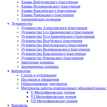
Храмы Вейделевского благочиния
Храмы Волоконовского благочиния
Храмы Красненского благочиния
Храмы Ровеньского благочиния
Архиерейские подворья
Духовенство
Духовенство Алексеевского благочиния
Духовенство I-го Бирюченского благочиния
Духовенство II-го Бирюченского благочиния
Духовенство Валуйского благочиния
Духовенство Вейделевского благочиния
Духовенство Волоконовского благочиния
Духовенство Красненского благочиния
Духовенство Ровеньского благочиния
Заштатные клирики
Запрещенные клирики
Библиотека
Статьи и публикации
Послания и обращения
Общецерковные документы
Материалы работы епархиальных образовательных
V Митрофановские чтения
VI Митрофановские чтения
VII Митрофановские чтения
Контакты