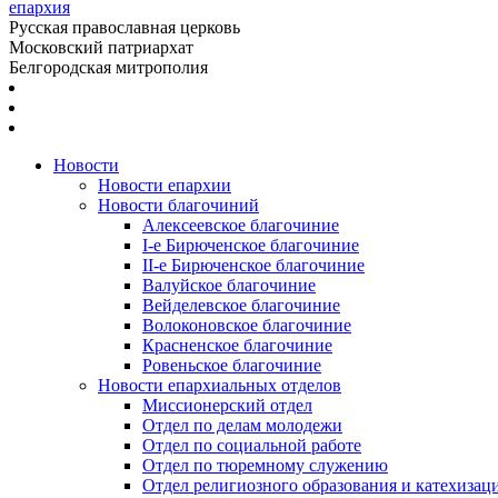
епархия
Русская православная церковь
Московский патриархат
Белгородская митрополия
Новости
Новости епархии
Новости благочиний
Алексеевское благочиние
I-е Бирюченское благочиние
II-е Бирюченское благочиние
Валуйское благочиние
Вейделевское благочиние
Волоконовское благочиние
Красненское благочиние
Ровеньское благочиние
Новости епархиальных отделов
Миссионерский отдел
Отдел по делам молодежи
Отдел по социальной работе
Отдел по тюремному служению
Отдел религиозного образования и катехизац