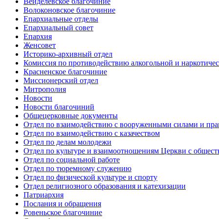
Вейделевское благочиние
Волоконовское благочиние
Епархиальные отделы
Епархиальный совет
Епархия
Женсовет
Историко-архивный отдел
Комиссия по противодействию алкогольной и наркотичес
Красненское благочиние
Миссионерский отдел
Митрополия
Новости
Новости благочиний
Общецерковные документы
Отдел по взаимодействию с вооруженными силами и пр
Отдел по взаимодействию с казачеством
Отдел по делам молодежи
Отдел по культуре и взаимоотношениям Церкви с общес
Отдел по социальной работе
Отдел по тюремному служению
Отдел по физической культуре и спорту
Отдел религиозного образования и катехизации
Патриархия
Послания и обращения
Ровеньское благочиние