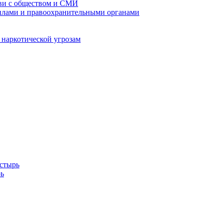
кви с обществом и СМИ
илами и правоохранительными органами
 наркотической угрозам
стырь
ь