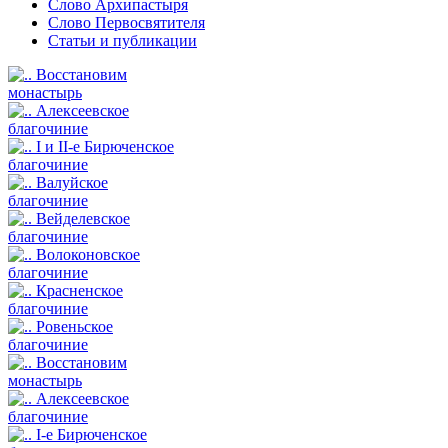
Слово Архипастыря
Слово Первосвятителя
Статьи и публикации
Восстановим
монастырь
Алексеевское
благочиние
I и II-е Бирюченское
благочиние
Валуйское
благочиние
Вейделевское
благочиние
Волоконовское
благочиние
Красненское
благочиние
Ровеньское
благочиние
Восстановим
монастырь
Алексеевское
благочиние
I-е Бирюченское