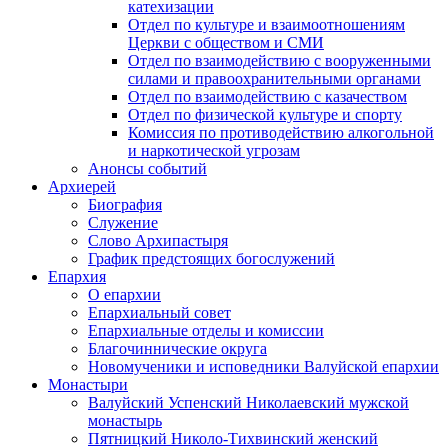
катехизации
Отдел по культуре и взаимоотношениям
Церкви с обществом и СМИ
Отдел по взаимодействию с вооруженными
силами и правоохранительными органами
Отдел по взаимодействию с казачеством
Отдел по физической культуре и спорту
Комиссия по противодействию алкогольной
и наркотической угрозам
Анонсы событий
Архиерей
Биография
Служение
Слово Архипастыря
График предстоящих богослужений
Епархия
О епархии
Епархиальный совет
Епархиальные отделы и комиссии
Благочиннические округа
Новомученики и исповедники Валуйской епархии
Монастыри
Валуйский Успенский Николаевский мужской
монастырь
Пятницкий Николо-Тихвинский женский