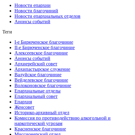
Новости епархии
Новости благочиний
Новости епархиальных отделов
Анонсы событий
Теги
I-е Бирюченское благочиние
II-е Бирюченское благочиние
Алексеевское благочиние
Анонсы событий
Архиерейский совет
Архипастырское служение
Валуйское благочиние
Вейделевское благочиние
Волоконовское благочиние
Епархиальные отделы
Епархиальный совет
Епархия
Женсовет
Историко-архивный отдел
Комиссия по противодействию алкогольной и
наркотической угрозам
Красненское благочиние
Миссионерский отдел