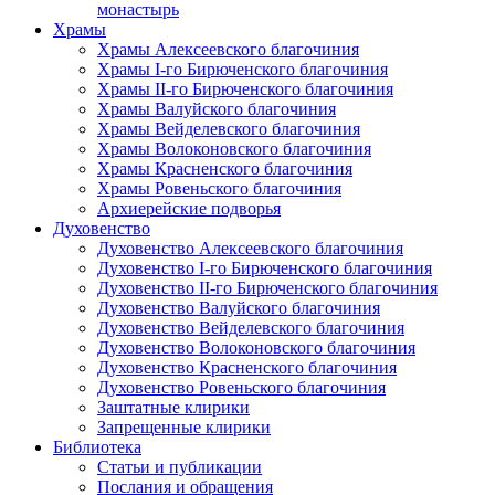
монастырь
Храмы
Храмы Алексеевского благочиния
Храмы I-го Бирюченского благочиния
Храмы II-го Бирюченского благочиния
Храмы Валуйского благочиния
Храмы Вейделевского благочиния
Храмы Волоконовского благочиния
Храмы Красненского благочиния
Храмы Ровеньского благочиния
Архиерейские подворья
Духовенство
Духовенство Алексеевского благочиния
Духовенство I-го Бирюченского благочиния
Духовенство II-го Бирюченского благочиния
Духовенство Валуйского благочиния
Духовенство Вейделевского благочиния
Духовенство Волоконовского благочиния
Духовенство Красненского благочиния
Духовенство Ровеньского благочиния
Заштатные клирики
Запрещенные клирики
Библиотека
Статьи и публикации
Послания и обращения