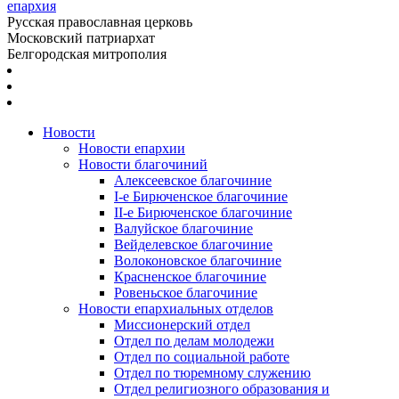
епархия
Русская православная церковь
Московский патриархат
Белгородская митрополия
Новости
Новости епархии
Новости благочиний
Алексеевское благочиние
I-е Бирюченское благочиние
II-е Бирюченское благочиние
Валуйское благочиние
Вейделевское благочиние
Волоконовское благочиние
Красненское благочиние
Ровеньское благочиние
Новости епархиальных отделов
Миссионерский отдел
Отдел по делам молодежи
Отдел по социальной работе
Отдел по тюремному служению
Отдел религиозного образования и