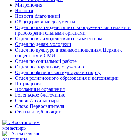
Митрополия
Новости
Новости благочиний
Общецерковные документы
Отдел по взаимодействию с вооруженными силами и
правоохранительными органами
Отдел по взаимодействию с казачеством
Отдел по делам молодежи
Отдел по культуре и взаимоотношениям Церкви с
обществом и СМИ
Отдел по социальной работе
Отдел по тюремному служению
Отдел по физической культуре и спорту
Отдел религиозного образования и катехизации
Патриархия
Послания и обращения
Ровеньское благочиние
Слово Архипастыря
Слово Первосвятителя
Статьи и публикации
Восстановим
монастырь
Алексеевское
благочиние