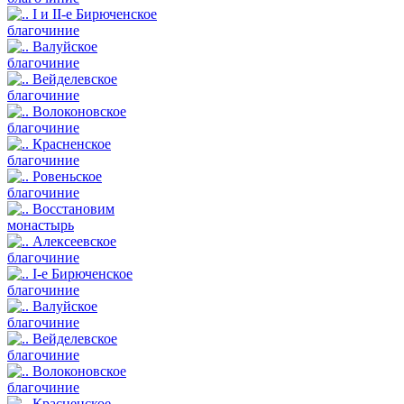
I и II-е Бирюченское
благочиние
Валуйское
благочиние
Вейделевское
благочиние
Волоконовское
благочиние
Красненское
благочиние
Ровеньское
благочиние
Восстановим
монастырь
Алексеевское
благочиние
I-е Бирюченское
благочиние
Валуйское
благочиние
Вейделевское
благочиние
Волоконовское
благочиние
Красненское