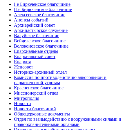
I-е Бирюченское благочиние
II-е Бирюченское благочиние
Алексеевское благочиние
Анонсы событий
Архиерейский совет
Архипастырское служение
Валуйское благочиние
Вейделевское благочиние
Волоконовское благочиние
Епархиальные отделы
Епархиальный совет
Епархия
Женсовет
Историко-архивный отдел
Комиссия по противодействию алкогольной и
наркотической угрозам
Красненское благочиние
Миссионерский отдел
Митрополия
Новости
Новости благочиний
Общецерковные документы
Отдел по взаимодействию с вооруженными силами и
правоохранительными органами
Отдел по взаимодействию с казачеством