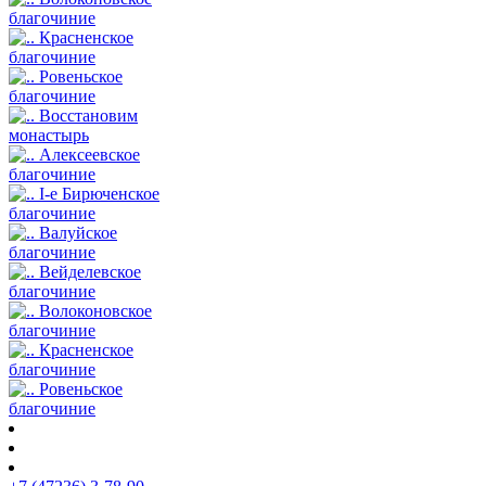
благочиние
Красненское
благочиние
Ровеньское
благочиние
Восстановим
монастырь
Алексеевское
благочиние
I-е Бирюченское
благочиние
Валуйское
благочиние
Вейделевское
благочиние
Волоконовское
благочиние
Красненское
благочиние
Ровеньское
благочиние