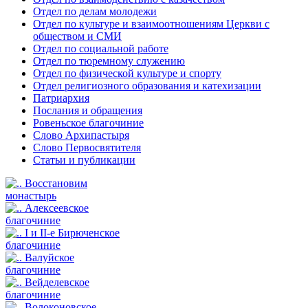
Отдел по делам молодежи
Отдел по культуре и взаимоотношениям Церкви с
обществом и СМИ
Отдел по социальной работе
Отдел по тюремному служению
Отдел по физической культуре и спорту
Отдел религиозного образования и катехизации
Патриархия
Послания и обращения
Ровеньское благочиние
Слово Архипастыря
Слово Первосвятителя
Статьи и публикации
Восстановим
монастырь
Алексеевское
благочиние
I и II-е Бирюченское
благочиние
Валуйское
благочиние
Вейделевское
благочиние
Волоконовское