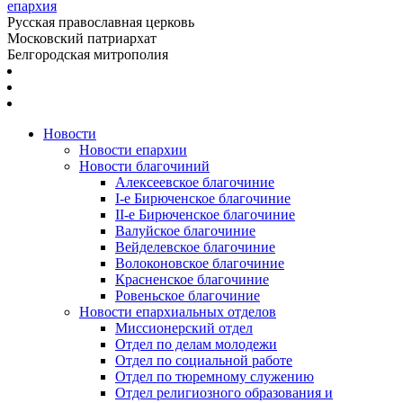
епархия
Русская православная церковь
Московский патриархат
Белгородская митрополия
Новости
Новости епархии
Новости благочиний
Алексеевское благочиние
I-е Бирюченское благочиние
II-е Бирюченское благочиние
Валуйское благочиние
Вейделевское благочиние
Волоконовское благочиние
Красненское благочиние
Ровеньское благочиние
Новости епархиальных отделов
Миссионерский отдел
Отдел по делам молодежи
Отдел по социальной работе
Отдел по тюремному служению
Отдел религиозного образования и