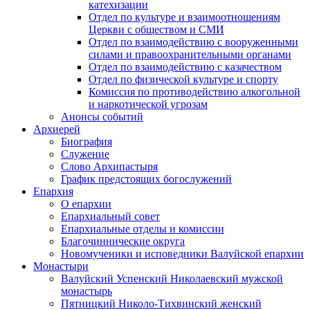
катехизации
Отдел по культуре и взаимоотношениям
Церкви с обществом и СМИ
Отдел по взаимодействию с вооруженными
силами и правоохранительными органами
Отдел по взаимодействию с казачеством
Отдел по физической культуре и спорту
Комиссия по противодействию алкогольной
и наркотической угрозам
Анонсы событий
Архиерей
Биография
Служение
Слово Архипастыря
График предстоящих богослужений
Епархия
О епархии
Епархиальный совет
Епархиальные отделы и комиссии
Благочиннические округа
Новомученики и исповедники Валуйской епархии
Монастыри
Валуйский Успенский Николаевский мужской
монастырь
Пятницкий Николо-Тихвинский женский