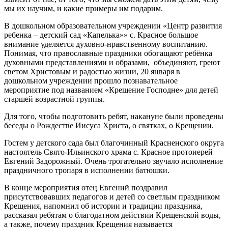
мы их научим, и какие примеры им подарим.
В дошкольном образовательном учреждении «Центр развития
ребенка – детский сад «Капелька»» с. Красное большое
внимание уделяется духовно-нравственному воспитанию.
Понимая, что православные праздники обогащают ребёнка
духовными представлениями и образами, объединяют, греют
светом Христовым и радостью жизни, 20 января в
дошкольном учреждении прошло познавательное
мероприятие под названием «Крещение Господне» для детей
старшей возрастной группы.
Для того, чтобы подготовить ребят, накануне были проведены
беседы о Рождестве Иисуса Христа, о святках, о Крещении.
Гостем у детского сада был благочинный Красненского округа
настоятель Свято-Ильинского храма с. Красное протоиерей
Евгений Задорожный. Очень трогательно звучало исполнение
праздничного тропаря в исполнении батюшки.
В конце мероприятия отец Евгений поздравил
присутствовавших педагогов и детей со светлым праздником
Крещения, напомнил об истории и традиции праздника,
рассказал ребятам о благодатном действии Крещенской воды,
а также, почему праздник Крещения называется