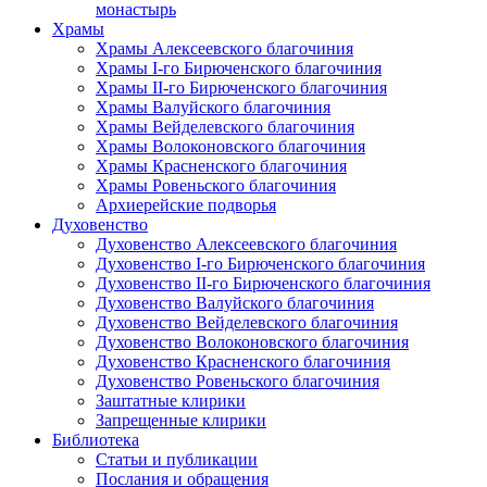
монастырь
Храмы
Храмы Алексеевского благочиния
Храмы I-го Бирюченского благочиния
Храмы II-го Бирюченского благочиния
Храмы Валуйского благочиния
Храмы Вейделевского благочиния
Храмы Волоконовского благочиния
Храмы Красненского благочиния
Храмы Ровеньского благочиния
Архиерейские подворья
Духовенство
Духовенство Алексеевского благочиния
Духовенство I-го Бирюченского благочиния
Духовенство II-го Бирюченского благочиния
Духовенство Валуйского благочиния
Духовенство Вейделевского благочиния
Духовенство Волоконовского благочиния
Духовенство Красненского благочиния
Духовенство Ровеньского благочиния
Заштатные клирики
Запрещенные клирики
Библиотека
Статьи и публикации
Послания и обращения