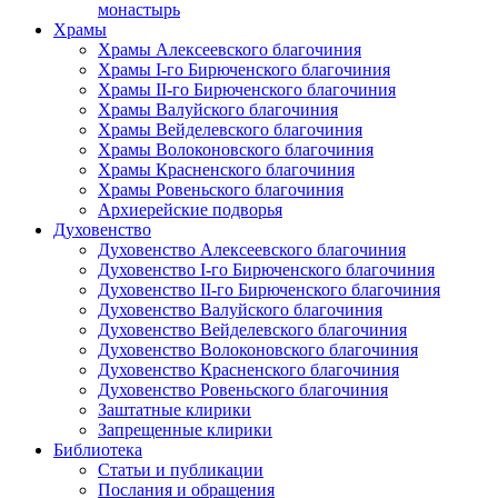
монастырь
Храмы
Храмы Алексеевского благочиния
Храмы I-го Бирюченского благочиния
Храмы II-го Бирюченского благочиния
Храмы Валуйского благочиния
Храмы Вейделевского благочиния
Храмы Волоконовского благочиния
Храмы Красненского благочиния
Храмы Ровеньского благочиния
Архиерейские подворья
Духовенство
Духовенство Алексеевского благочиния
Духовенство I-го Бирюченского благочиния
Духовенство II-го Бирюченского благочиния
Духовенство Валуйского благочиния
Духовенство Вейделевского благочиния
Духовенство Волоконовского благочиния
Духовенство Красненского благочиния
Духовенство Ровеньского благочиния
Заштатные клирики
Запрещенные клирики
Библиотека
Статьи и публикации
Послания и обращения