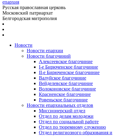
епархия
Русская православная церковь
Московский патриархат
Белгородская митрополия
Новости
Новости епархии
Новости благочиний
Алексеевское благочиние
I-е Бирюченское благочиние
II-е Бирюченское благочиние
Валуйское благочиние
Вейделевское благочиние
Волоконовское благочиние
Красненское благочиние
Ровеньское благочиние
Новости епархиальных отделов
Миссионерский отдел
Отдел по делам молодежи
Отдел по социальной работе
Отдел по тюремному служению
Отдел религиозного образования и