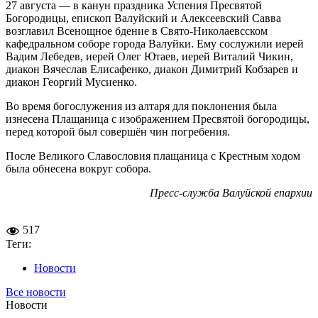
27 августа — в канун праздника Успения Пресвятой
Богородицы, епископ Валуйский и Алексеевский Савва
возглавил Всенощное бдение в Свято-Николаевсском
кафедральном соборе города Валуйки. Ему сослужили иерей
Вадим Лебедев, иерей Олег Ютаев, иерей Виталий Чикин,
диакон Вячеслав Елисафенко, диакон Димитрий Кобзарев и
диакон Георгий Мусиенко.
Во время богослужения из алтаря для поклонения была
изнесена Плащаница с изображением Пресвятой богородицы,
перед которой был совершён чин погребения.
После Великого Славословия плащаница с Крестным ходом
была обнесена вокруг собора.
Пресс-служба Валуйской епархии
517
Теги:
Новости
Все новости
Новости