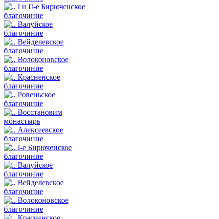
I и II-е Бирюченское
благочиние
Валуйское
благочиние
Вейделевское
благочиние
Волоконовское
благочиние
Красненское
благочиние
Ровеньское
благочиние
Восстановим
монастырь
Алексеевское
благочиние
I-е Бирюченское
благочиние
Валуйское
благочиние
Вейделевское
благочиние
Волоконовское
благочиние
Красненское