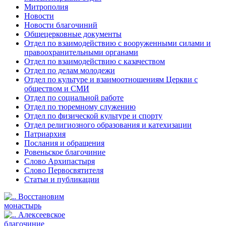
Митрополия
Новости
Новости благочиний
Общецерковные документы
Отдел по взаимодействию с вооруженными силами и
правоохранительными органами
Отдел по взаимодействию с казачеством
Отдел по делам молодежи
Отдел по культуре и взаимоотношениям Церкви с
обществом и СМИ
Отдел по социальной работе
Отдел по тюремному служению
Отдел по физической культуре и спорту
Отдел религиозного образования и катехизации
Патриархия
Послания и обращения
Ровеньское благочиние
Слово Архипастыря
Слово Первосвятителя
Статьи и публикации
Восстановим
монастырь
Алексеевское
благочиние