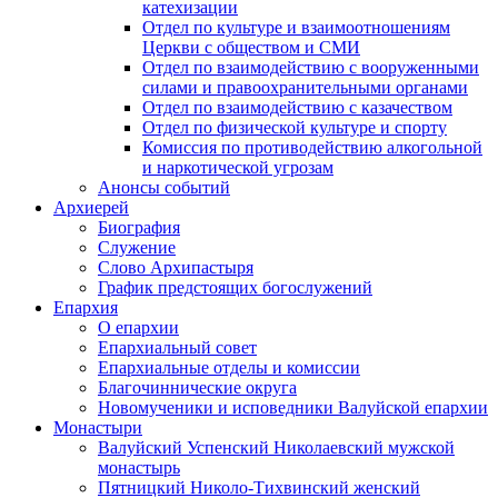
катехизации
Отдел по культуре и взаимоотношениям
Церкви с обществом и СМИ
Отдел по взаимодействию с вооруженными
силами и правоохранительными органами
Отдел по взаимодействию с казачеством
Отдел по физической культуре и спорту
Комиссия по противодействию алкогольной
и наркотической угрозам
Анонсы событий
Архиерей
Биография
Служение
Слово Архипастыря
График предстоящих богослужений
Епархия
О епархии
Епархиальный совет
Епархиальные отделы и комиссии
Благочиннические округа
Новомученики и исповедники Валуйской епархии
Монастыри
Валуйский Успенский Николаевский мужской
монастырь
Пятницкий Николо-Тихвинский женский