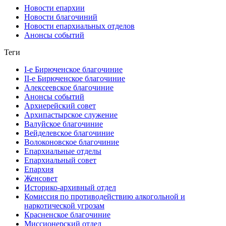
Новости епархии
Новости благочиний
Новости епархиальных отделов
Анонсы событий
Теги
I-е Бирюченское благочиние
II-е Бирюченское благочиние
Алексеевское благочиние
Анонсы событий
Архиерейский совет
Архипастырское служение
Валуйское благочиние
Вейделевское благочиние
Волоконовское благочиние
Епархиальные отделы
Епархиальный совет
Епархия
Женсовет
Историко-архивный отдел
Комиссия по противодействию алкогольной и
наркотической угрозам
Красненское благочиние
Миссионерский отдел