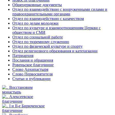
Новости благочиний
Общецерковные документы
Отдел по взаимодействию с вооруженными силами и
правоохранительными органами
Отдел по взаимодействию с казачеством
Отдел по делам молодежи
Отдел по культуре и взаимоотношениям Церкви с
обществом и СМИ
Отдел по социальной работе
Отдел по тюремному служению
Отдел по физической культуре и спорту
Отдел религиозного образования и катехизации
Патриархия
Послания и обращения
Ровеньское благочиние
Слово Архипастыря
Слово Первосвятителя
Статьи и публикации
Восстановим
монастырь
Алексеевское
благочиние
I и II-е Бирюченское
благочиние