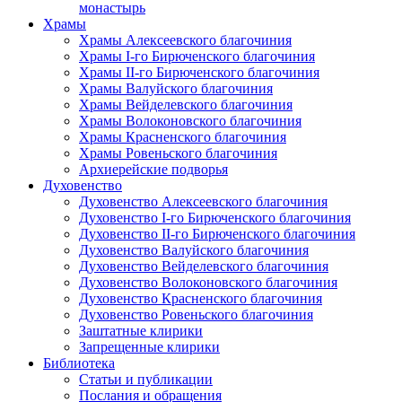
монастырь
Храмы
Храмы Алексеевского благочиния
Храмы I-го Бирюченского благочиния
Храмы II-го Бирюченского благочиния
Храмы Валуйского благочиния
Храмы Вейделевского благочиния
Храмы Волоконовского благочиния
Храмы Красненского благочиния
Храмы Ровеньского благочиния
Архиерейские подворья
Духовенство
Духовенство Алексеевского благочиния
Духовенство I-го Бирюченского благочиния
Духовенство II-го Бирюченского благочиния
Духовенство Валуйского благочиния
Духовенство Вейделевского благочиния
Духовенство Волоконовского благочиния
Духовенство Красненского благочиния
Духовенство Ровеньского благочиния
Заштатные клирики
Запрещенные клирики
Библиотека
Статьи и публикации
Послания и обращения