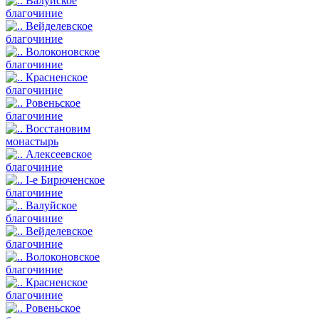
Валуйское
благочиние
Вейделевское
благочиние
Волоконовское
благочиние
Красненское
благочиние
Ровеньское
благочиние
Восстановим
монастырь
Алексеевское
благочиние
I-е Бирюченское
благочиние
Валуйское
благочиние
Вейделевское
благочиние
Волоконовское
благочиние
Красненское
благочиние
Ровеньское