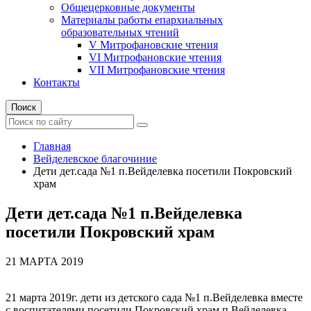
Общецерковные документы
Материалы работы епархиальных
образовательных чтений
V Митрофановские чтения
VI Митрофановские чтения
VII Митрофановские чтения
Контакты
Поиск
Главная
Вейделевское благочиние
Дети дет.сада №1 п.Вейделевка посетили Покровский
храм
Дети дет.сада №1 п.Вейделевка
посетили Покровский храм
21 МАРТА 2019
21 марта 2019г. дети из детского сада №1 п.Вейделевка вместе
с воспитателями посетили Покровский храм п.Вейделевка.