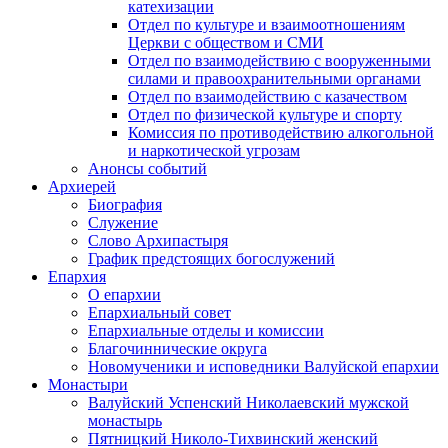
катехизации
Отдел по культуре и взаимоотношениям
Церкви с обществом и СМИ
Отдел по взаимодействию с вооруженными
силами и правоохранительными органами
Отдел по взаимодействию с казачеством
Отдел по физической культуре и спорту
Комиссия по противодействию алкогольной
и наркотической угрозам
Анонсы событий
Архиерей
Биография
Служение
Слово Архипастыря
График предстоящих богослужений
Епархия
О епархии
Епархиальный совет
Епархиальные отделы и комиссии
Благочиннические округа
Новомученики и исповедники Валуйской епархии
Монастыри
Валуйский Успенский Николаевский мужской
монастырь
Пятницкий Николо-Тихвинский женский