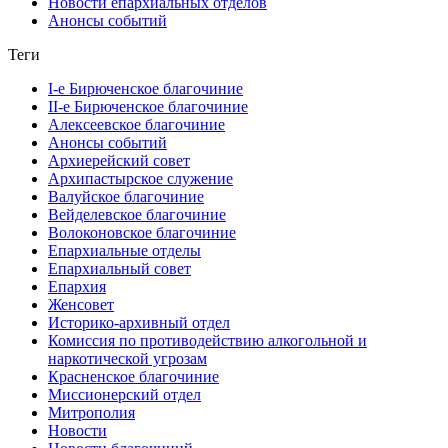
Новости епархиальных отделов
Анонсы событий
Теги
I-е Бирюченское благочиние
II-е Бирюченское благочиние
Алексеевское благочиние
Анонсы событий
Архиерейский совет
Архипастырское служение
Валуйское благочиние
Вейделевское благочиние
Волоконовское благочиние
Епархиальные отделы
Епархиальный совет
Епархия
Женсовет
Историко-архивный отдел
Комиссия по противодействию алкогольной и
наркотической угрозам
Красненское благочиние
Миссионерский отдел
Митрополия
Новости