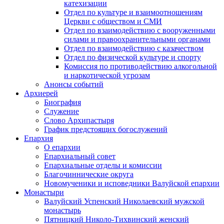
катехизации
Отдел по культуре и взаимоотношениям
Церкви с обществом и СМИ
Отдел по взаимодействию с вооруженными
силами и правоохранительными органами
Отдел по взаимодействию с казачеством
Отдел по физической культуре и спорту
Комиссия по противодействию алкогольной
и наркотической угрозам
Анонсы событий
Архиерей
Биография
Служение
Слово Архипастыря
График предстоящих богослужений
Епархия
О епархии
Епархиальный совет
Епархиальные отделы и комиссии
Благочиннические округа
Новомученики и исповедники Валуйской епархии
Монастыри
Валуйский Успенский Николаевский мужской
монастырь
Пятницкий Николо-Тихвинский женский