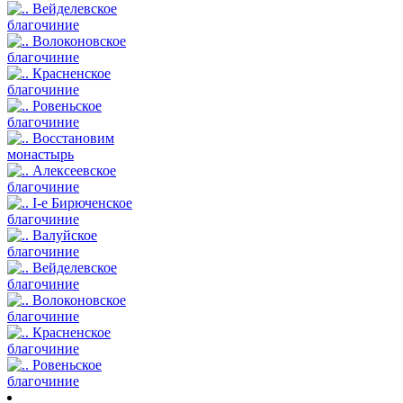
Вейделевское
благочиние
Волоконовское
благочиние
Красненское
благочиние
Ровеньское
благочиние
Восстановим
монастырь
Алексеевское
благочиние
I-е Бирюченское
благочиние
Валуйское
благочиние
Вейделевское
благочиние
Волоконовское
благочиние
Красненское
благочиние
Ровеньское
благочиние