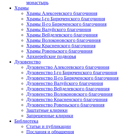
монастырь
Храмы
Храмы Алексеевского благочиния
Храмы I-го Бирюченского благочиния
Храмы II-го Бирюченского благочиния
Храмы Валуйского благочиния
Храмы Вейделевского благочиния
Храмы Волоконовского благочиния
Храмы Красненского благочиния
Храмы Ровеньского благочиния
Архиерейские подворья
Духовенство
Духовенство Алексеевского благочиния
Духовенство I-го Бирюченского благочиния
Духовенство II-го Бирюченского благочиния
Духовенство Валуйского благочиния
Духовенство Вейделевского благочиния
Духовенство Волоконовского благочиния
Духовенство Красненского благочиния
Духовенство Ровеньского благочиния
Заштатные клирики
Запрещенные клирики
Библиотека
Статьи и публикации
Послания и обращения