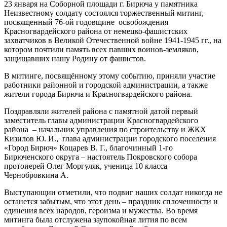
23 января на Соборной площади г. Бирюча у памятника
Неизвестному солдату состоялся торжественный митинг,
посвященный 76-ой годовщине освобождения
Красногвардейского района от немецко-фашистских
захватчиков в Великой Отечественной войне 1941-1945 гг., на
котором почтили память всех павших воинов-земляков,
защищавших нашу Родину от фашистов.
В митинге, посвящённому этому событию, приняли участие
работники районной и городской администрации, а также
жители города Бирюча и Красногвардейского района.
Поздравляли жителей района с памятной датой первый
заместитель главы администрации Красногвардейского
района – начальник управления по строительству и ЖКХ
Кизилов Ю. И., глава администрации городского поселения
«Город Бирюч» Коцарев В. Г., благочинный 1-го
Бирюченского округа – настоятель Покровского собора
протоиерей Олег Моргуляк, ученица 10 класса
Чернобровкина А.
Выступающии отметили, что подвиг наших солдат никогда не
останется забытым, что этот день – праздник сплоченности и
единения всех народов, героизма и мужества. Во время
митинга была отслужена заупокойная лития по всем