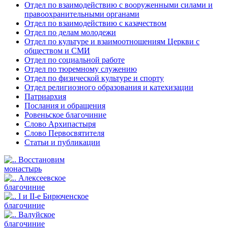
Отдел по взаимодействию с вооруженными силами и
правоохранительными органами
Отдел по взаимодействию с казачеством
Отдел по делам молодежи
Отдел по культуре и взаимоотношениям Церкви с
обществом и СМИ
Отдел по социальной работе
Отдел по тюремному служению
Отдел по физической культуре и спорту
Отдел религиозного образования и катехизации
Патриархия
Послания и обращения
Ровеньское благочиние
Слово Архипастыря
Слово Первосвятителя
Статьи и публикации
Восстановим
монастырь
Алексеевское
благочиние
I и II-е Бирюченское
благочиние
Валуйское
благочиние