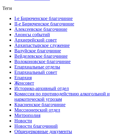
Теги
I-е Бирюченское благочиние
II-е Бирюченское благочиние
Алексеевское благочиние
Анонсы событий
Архиерейский совет
Архипастырское служение
Валуйское благочиние
Вейделевское благочиние
Волоконовское благочиние
Епархиальные отделы
Епархиальный совет
Епархия
Женсовет
Историко-архивный отдел
Комиссия по противодействию алкогольной и
наркотической угрозам
Красненское благочиние
Миссионерский отдел
Митрополия
Новости
Новости благочиний
Общецерковные документы