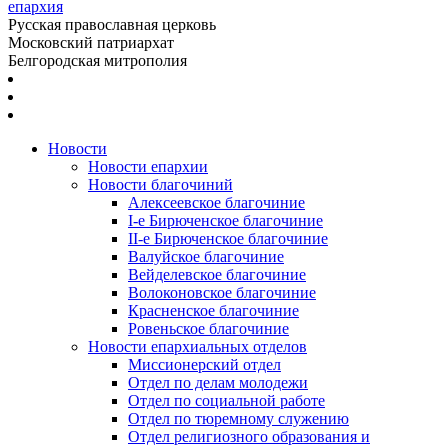
епархия
Русская православная церковь
Московский патриархат
Белгородская митрополия
Новости
Новости епархии
Новости благочиний
Алексеевское благочиние
I-е Бирюченское благочиние
II-е Бирюченское благочиние
Валуйское благочиние
Вейделевское благочиние
Волоконовское благочиние
Красненское благочиние
Ровеньское благочиние
Новости епархиальных отделов
Миссионерский отдел
Отдел по делам молодежи
Отдел по социальной работе
Отдел по тюремному служению
Отдел религиозного образования и