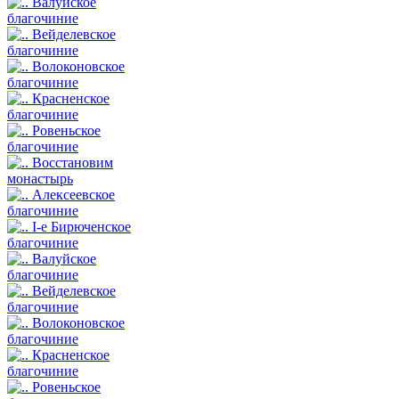
Валуйское
благочиние
Вейделевское
благочиние
Волоконовское
благочиние
Красненское
благочиние
Ровеньское
благочиние
Восстановим
монастырь
Алексеевское
благочиние
I-е Бирюченское
благочиние
Валуйское
благочиние
Вейделевское
благочиние
Волоконовское
благочиние
Красненское
благочиние
Ровеньское