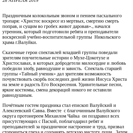
28 АПРЕЛЯ 2019
Праздничным колокольным звоном и пением пасхального
тропаря: «Христос воскресе из мертвых, смертию смерть
поправ, и сущим во гробех живот даровав»., начался
утренник, который подготовили ребята и преподаватели
воскресной учебно-воспитательной группы Никольского
храма г.Валуйки.
Сказочные герои спектаклей младшей группы поведали
зрителям поучительные истории о Мухе-Цокотухе и
Христославах, в которых добродетели милосердие и любовь
победили злобу, равнодушие и зависть. Спекталь старшей
группы «Тайный ученик» дал зрителям возможность
почувствовать скорбь последних дней жизни Иисуса Христа
на земле и радость Его Воскресения. Удивительные песни,
яркие костюмы, смена декораций никого не оставили
равнодушным.
Почётным гостем праздника стал епископ Валуйский и
Алексеевский Савва. Вместе с благочинным Валуйского
округа протоиереем Михаилом Чайка он поздравил всех
присутствующих с Пасхой, поблагодарил ребят и
преподавателей за праздничное настроение и труд, призвал
сторониться греха и сохранять детскую чистоту души. Затем