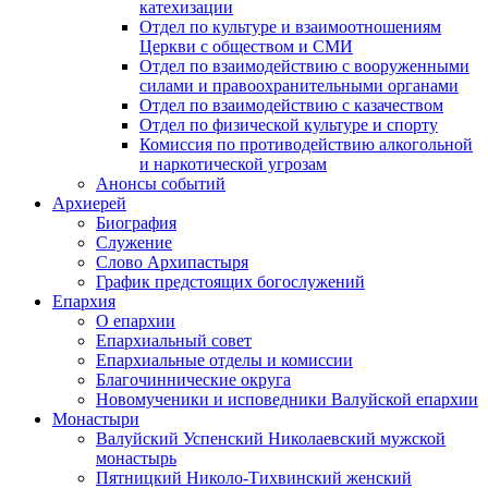
катехизации
Отдел по культуре и взаимоотношениям
Церкви с обществом и СМИ
Отдел по взаимодействию с вооруженными
силами и правоохранительными органами
Отдел по взаимодействию с казачеством
Отдел по физической культуре и спорту
Комиссия по противодействию алкогольной
и наркотической угрозам
Анонсы событий
Архиерей
Биография
Служение
Слово Архипастыря
График предстоящих богослужений
Епархия
О епархии
Епархиальный совет
Епархиальные отделы и комиссии
Благочиннические округа
Новомученики и исповедники Валуйской епархии
Монастыри
Валуйский Успенский Николаевский мужской
монастырь
Пятницкий Николо-Тихвинский женский