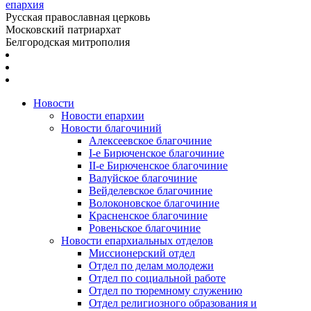
епархия
Русская православная церковь
Московский патриархат
Белгородская митрополия
Новости
Новости епархии
Новости благочиний
Алексеевское благочиние
I-е Бирюченское благочиние
II-е Бирюченское благочиние
Валуйское благочиние
Вейделевское благочиние
Волоконовское благочиние
Красненское благочиние
Ровеньское благочиние
Новости епархиальных отделов
Миссионерский отдел
Отдел по делам молодежи
Отдел по социальной работе
Отдел по тюремному служению
Отдел религиозного образования и