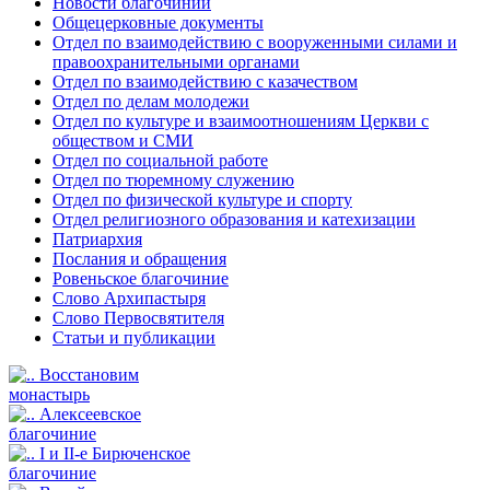
Новости благочиний
Общецерковные документы
Отдел по взаимодействию с вооруженными силами и
правоохранительными органами
Отдел по взаимодействию с казачеством
Отдел по делам молодежи
Отдел по культуре и взаимоотношениям Церкви с
обществом и СМИ
Отдел по социальной работе
Отдел по тюремному служению
Отдел по физической культуре и спорту
Отдел религиозного образования и катехизации
Патриархия
Послания и обращения
Ровеньское благочиние
Слово Архипастыря
Слово Первосвятителя
Статьи и публикации
Восстановим
монастырь
Алексеевское
благочиние
I и II-е Бирюченское
благочиние