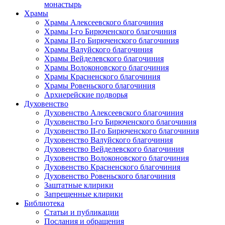
монастырь
Храмы
Храмы Алексеевского благочиния
Храмы I-го Бирюченского благочиния
Храмы II-го Бирюченского благочиния
Храмы Валуйского благочиния
Храмы Вейделевского благочиния
Храмы Волоконовского благочиния
Храмы Красненского благочиния
Храмы Ровеньского благочиния
Архиерейские подворья
Духовенство
Духовенство Алексеевского благочиния
Духовенство I-го Бирюченского благочиния
Духовенство II-го Бирюченского благочиния
Духовенство Валуйского благочиния
Духовенство Вейделевского благочиния
Духовенство Волоконовского благочиния
Духовенство Красненского благочиния
Духовенство Ровеньского благочиния
Заштатные клирики
Запрещенные клирики
Библиотека
Статьи и публикации
Послания и обращения