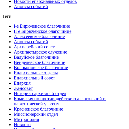
Новости епархиальных отделов
Анонсы событий
Теги
I-е Бирюченское благочиние
II-е Бирюченское благочиние
Алексеевское благочиние
Анонсы событий
Архиерейский совет
Архипастырское служение
Валуйское благочиние
Вейделевское благочиние
Волоконовское благочиние
Епархиальные отделы
Епархиальный совет
Епархия
Женсовет
Историко-архивный отдел
Комиссия по противодействию алкогольной и
наркотической угрозам
Красненское благочиние
Миссионерский отдел
Митрополия
Новости