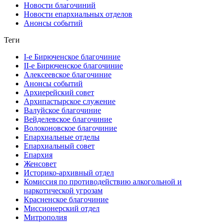
Новости благочиний
Новости епархиальных отделов
Анонсы событий
Теги
I-е Бирюченское благочиние
II-е Бирюченское благочиние
Алексеевское благочиние
Анонсы событий
Архиерейский совет
Архипастырское служение
Валуйское благочиние
Вейделевское благочиние
Волоконовское благочиние
Епархиальные отделы
Епархиальный совет
Епархия
Женсовет
Историко-архивный отдел
Комиссия по противодействию алкогольной и
наркотической угрозам
Красненское благочиние
Миссионерский отдел
Митрополия