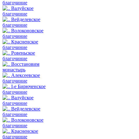
благочиние
Валуйское
благочиние
Вейделевское
благочиние
Волоконовское
благочиние
Красненское
благочиние
Ровеньское
благочиние
Восстановим
монастырь
Алексеевское
благочиние
I-е Бирюченское
благочиние
Валуйское
благочиние
Вейделевское
благочиние
Волоконовское
благочиние
Красненское
благочиние