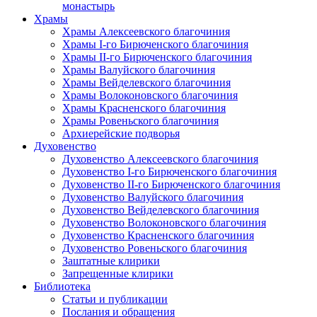
монастырь
Храмы
Храмы Алексеевского благочиния
Храмы I-го Бирюченского благочиния
Храмы II-го Бирюченского благочиния
Храмы Валуйского благочиния
Храмы Вейделевского благочиния
Храмы Волоконовского благочиния
Храмы Красненского благочиния
Храмы Ровеньского благочиния
Архиерейские подворья
Духовенство
Духовенство Алексеевского благочиния
Духовенство I-го Бирюченского благочиния
Духовенство II-го Бирюченского благочиния
Духовенство Валуйского благочиния
Духовенство Вейделевского благочиния
Духовенство Волоконовского благочиния
Духовенство Красненского благочиния
Духовенство Ровеньского благочиния
Заштатные клирики
Запрещенные клирики
Библиотека
Статьи и публикации
Послания и обращения