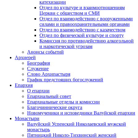
катехизации
Отдел по культуре и взаимоотношениям
Церкви с обществом и СМИ
Отдел по взаимодействию с вооруженными
силами и правоохранительными органами
Отдел по взаимодействию с казачеством
Отдел по физической культуре и спорту
Комиссия по противодействию алкогольной
и наркотической угрозам
Анонсы событий
Архиерей
Биография
Служение
Слово Архипастыря
График предстоящих богослужений
Епархия
О епархии
Епархиальный совет
Епархиальные отделы и комиссии
Благочиннические округа
Новомученики и исповедники Валуйской епархии
Монастыри
Валуйский Успенский Николаевский мужской
монастырь
Пятницкий Николо-Тихвинский женский