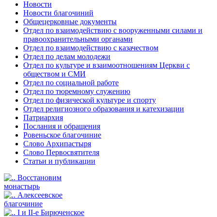
Новости
Новости благочиний
Общецерковные документы
Отдел по взаимодействию с вооруженными силами и
правоохранительными органами
Отдел по взаимодействию с казачеством
Отдел по делам молодежи
Отдел по культуре и взаимоотношениям Церкви с
обществом и СМИ
Отдел по социальной работе
Отдел по тюремному служению
Отдел по физической культуре и спорту
Отдел религиозного образования и катехизации
Патриархия
Послания и обращения
Ровеньское благочиние
Слово Архипастыря
Слово Первосвятителя
Статьи и публикации
Восстановим
монастырь
Алексеевское
благочиние
I и II-е Бирюченское