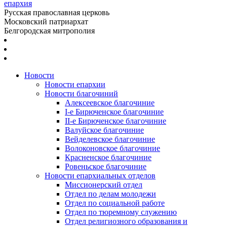
епархия
Русская православная церковь
Московский патриархат
Белгородская митрополия
Новости
Новости епархии
Новости благочиний
Алексеевское благочиние
I-е Бирюченское благочиние
II-е Бирюченское благочиние
Валуйское благочиние
Вейделевское благочиние
Волоконовское благочиние
Красненское благочиние
Ровеньское благочиние
Новости епархиальных отделов
Миссионерский отдел
Отдел по делам молодежи
Отдел по социальной работе
Отдел по тюремному служению
Отдел религиозного образования и