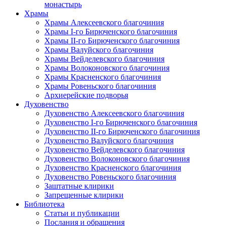
монастырь
Храмы
Храмы Алексеевского благочиния
Храмы I-го Бирюченского благочиния
Храмы II-го Бирюченского благочиния
Храмы Валуйского благочиния
Храмы Вейделевского благочиния
Храмы Волоконовского благочиния
Храмы Красненского благочиния
Храмы Ровеньского благочиния
Архиерейские подворья
Духовенство
Духовенство Алексеевского благочиния
Духовенство I-го Бирюченского благочиния
Духовенство II-го Бирюченского благочиния
Духовенство Валуйского благочиния
Духовенство Вейделевского благочиния
Духовенство Волоконовского благочиния
Духовенство Красненского благочиния
Духовенство Ровеньского благочиния
Заштатные клирики
Запрещенные клирики
Библиотека
Статьи и публикации
Послания и обращения