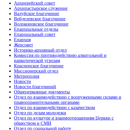
Архиерейский совет
Архипастырское служение
Валуйское благочиние
Вейделевское благочиние
Волоконовское благочиние
Епархиальные отделы
Епархиальный совет
Епархия
Женсовет
Историко-архивный отдел
Комиссия по противодействию алкогольной и
наркотической угрозам
Красненское благочиние
Миссионерский отдел
Митрополия
Новости
Новости благочиний
Общецерковные документы
Отдел по взаимодействию с вооруженными силами и
правоохранительными органами
Отдел по взаимодействию с казачеством
Отдел по делам молодежи
Отдел по культуре и взаимоотношениям Церкви с
обществом и СМИ
Отдел по социальной работе