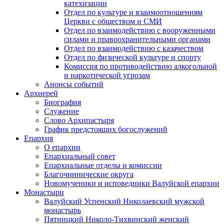
катехизации
Отдел по культуре и взаимоотношениям
Церкви с обществом и СМИ
Отдел по взаимодействию с вооруженными
силами и правоохранительными органами
Отдел по взаимодействию с казачеством
Отдел по физической культуре и спорту
Комиссия по противодействию алкогольной
и наркотической угрозам
Анонсы событий
Архиерей
Биография
Служение
Слово Архипастыря
График предстоящих богослужений
Епархия
О епархии
Епархиальный совет
Епархиальные отделы и комиссии
Благочиннические округа
Новомученики и исповедники Валуйской епархии
Монастыри
Валуйский Успенский Николаевский мужской
монастырь
Пятницкий Николо-Тихвинский женский