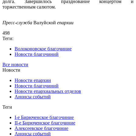
долга.
Завершилось празднование концертом и
торжественным салютом.
Пресс-служба
Валуйс
к
ой
епархии
498
Теги:
Волоконовское благочиние
Новости благочиний
Все новости
Новости
Новости епархии
Новости благочиний
Новости епархиальных отделов
Анонсы событий
Теги
I-е Бирюченское благочиние
II-е Бирюченское благочиние
Алексеевское благочиние
Анонсы событий