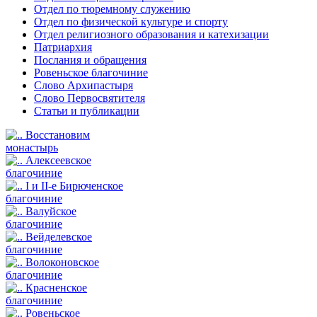
Отдел по тюремному служению
Отдел по физической культуре и спорту
Отдел религиозного образования и катехизации
Патриархия
Послания и обращения
Ровеньское благочиние
Слово Архипастыря
Слово Первосвятителя
Статьи и публикации
Восстановим
монастырь
Алексеевское
благочиние
I и II-е Бирюченское
благочиние
Валуйское
благочиние
Вейделевское
благочиние
Волоконовское
благочиние
Красненское
благочиние
Ровеньское