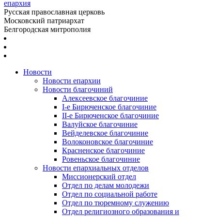
епархия
Русская православная церковь
Московский патриархат
Белгородская митрополия
Новости
Новости епархии
Новости благочиний
Алексеевское благочиние
I-е Бирюченское благочиние
II-е Бирюченское благочиние
Валуйское благочиние
Вейделевское благочиние
Волоконовское благочиние
Красненское благочиние
Ровеньское благочиние
Новости епархиальных отделов
Миссионерский отдел
Отдел по делам молодежи
Отдел по социальной работе
Отдел по тюремному служению
Отдел религиозного образования и