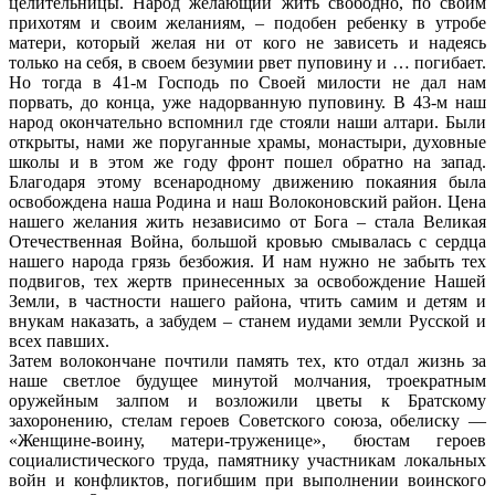
целительницы. Народ желающий жить свободно, по
своим
прихотям и своим желаниям, – подобен ребенку в утробе
матери, который
желая ни от кого не зависеть и надеясь
только на себя, в своем безумии рвет
пуповину и … погибает.
Но тогда в 41-м Господь по Своей милости не дал нам
порвать, до конца, уже надорванную пуповину. В 43-м наш
народ окончательно
вспомнил где стояли наши алтари. Были
открыты, нами же поруганные храмы,
монастыри, духовные
школы и в этом же году фронт пошел обратно на запад.
Благодаря этому всенародному движению покаяния была
освобождена наша Родина и
наш Волоконовский район. Цена
нашего желания жить независимо от Бога – стала
Великая
Отечественная Война, большой кровью смывалась с сердца
нашего народа
грязь безбожия. И нам нужно не забыть тех
подвигов, тех жертв принесенных за
освобождение Нашей
Земли, в частности нашего района, чтить самим и детям и
внукам наказать, а забудем – станем иудами земли Русской и
всех павших.
Затем волокончане почтили память тех, кто отдал жизнь за
наше светлое
будущее минутой молчания, троекратным
оружейным залпом и возложили цветы к
Братскому
захоронению, стелам героев Советского союза, обелиску —
«Женщине-
воину, матери-труженице», бюстам героев
социалистического труда, памятнику
участникам локальных
войн и конфликтов, погибшим при выполнении воинского