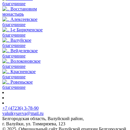
благочиние
Восстановим
монастырь
Алексеевское
благочиние
I-е Бирюченское
благочиние
Валуйское
благочиние
Вейделевское
благочиние
Волоконовское
благочиние
Красненское
благочиние
Ровеньское
благочиние
+7 (47236) 3-78-90
valuikysavva@mail.ru
Белгородская область, Валуйский район,
г. Валуйки, ул. Тимирязева, 123
© 2025. Официальный сайт Валуйской епархии Белгородской