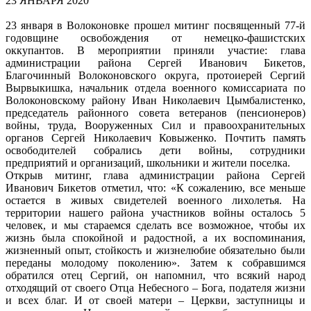
23 ЯНВАРЯ 2020
23 января в Волоконовке прошел митинг посвященный 77-й
годовщине
освобождения от немецко-фашистских
оккупантов.
В мероприятии приняли участие: глава
администрации района Сергей
Иванович Бикетов,
Благочинный Волоконовского округа, протоиерей Сергий
Вырвыкишка, начальник отдела военного комиссариата по
Волоконовскому району
Иван Николаевич Цымбалистенко,
председатель районного совета ветеранов
(пенсионеров)
войны, труда, Вооруженных Сил и правоохранительных
органов Сергей
Николаевич Ковыженко.
Почтить память
освободителей собрались дети войны, сотрудники
предприятий
и организаций, школьники и жители поселка.
Открыв митинг, глава администрации района Сергей
Иванович Бикетов отметил,
что: «К сожалению, все меньше
остается в живых свидетелей военного лихолетья. На
территории нашего района участников войны осталось 5
человек, и мы стараемся
сделать все возможное, чтобы их
жизнь была спокойной и радостной, а их
воспоминания,
жизненный опыт, стойкость и жизнелюбие обязательно были
переданы
молодому поколению».
Затем к собравшимся
обратился отец Сергий, он напомнил, что всякий народ
отходящий от своего Отца Небесного – Бога, подателя жизни
и всех благ. И от своей
матери – Церкви, заступницы и