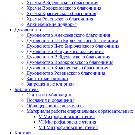
Храмы Вейделевского благочиния
Храмы Волоконовского благочиния
Храмы Красненского благочиния
Храмы Ровеньского благочиния
Архиерейские подворья
Духовенство
Духовенство Алексеевского благочиния
Духовенство I-го Бирюченского благочиния
Духовенство II-го Бирюченского благочиния
Духовенство Валуйского благочиния
Духовенство Вейделевского благочиния
Духовенство Волоконовского благочиния
Духовенство Красненского благочиния
Духовенство Ровеньского благочиния
Заштатные клирики
Запрещенные клирики
Библиотека
Статьи и публикации
Послания и обращения
Общецерковные документы
Материалы работы епархиальных образовательных
V Митрофановские чтения
VI Митрофановские чтения
VII Митрофановские чтения
Контакты