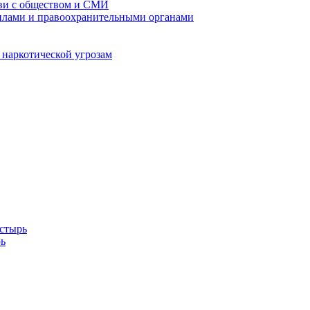
кви с обществом и СМИ
илами и правоохранительными органами
 наркотической угрозам
стырь
ь