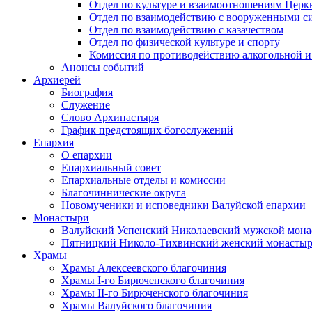
Отдел по культуре и взаимоотношениям Цер
Отдел по взаимодействию с вооруженными с
Отдел по взаимодействию с казачеством
Отдел по физической культуре и спорту
Комиссия по противодействию алкогольной и
Анонсы событий
Архиерей
Биография
Служение
Слово Архипастыря
График предстоящих богослужений
Епархия
О епархии
Епархиальный совет
Епархиальные отделы и комиссии
Благочиннические округа
Новомученики и исповедники Валуйской епархии
Монастыри
Валуйский Успенский Николаевский мужской мона
Пятницкий Николо-Тихвинский женский монастыр
Храмы
Храмы Алексеевского благочиния
Храмы I-го Бирюченского благочиния
Храмы II-го Бирюченского благочиния
Храмы Валуйского благочиния