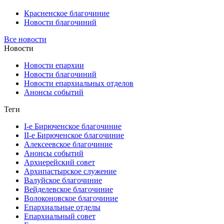
Красненское благочиние
Новости благочиний
Все новости
Новости
Новости епархии
Новости благочиний
Новости епархиальных отделов
Анонсы событий
Теги
I-е Бирюченское благочиние
II-е Бирюченское благочиние
Алексеевское благочиние
Анонсы событий
Архиерейский совет
Архипастырское служение
Валуйское благочиние
Вейделевское благочиние
Волоконовское благочиние
Епархиальные отделы
Епархиальный совет