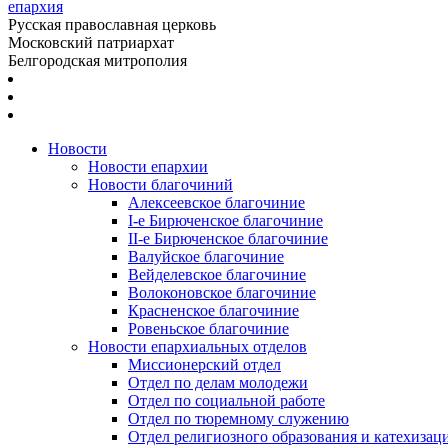
епархия
Русская православная церковь
Московский патриархат
Белгородская митрополия
Новости
Новости епархии
Новости благочиний
Алексеевское благочиние
I-е Бирюченское благочиние
II-е Бирюченское благочиние
Валуйское благочиние
Вейделевское благочиние
Волоконовское благочиние
Красненское благочиние
Ровеньское благочиние
Новости епархиальных отделов
Миссионерский отдел
Отдел по делам молодежи
Отдел по социальной работе
Отдел по тюремному служению
Отдел религиозного образования и катехизац