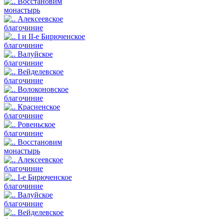
Восстановим
монастырь
Алексеевское
благочиние
I и II-е Бирюченское
благочиние
Валуйское
благочиние
Вейделевское
благочиние
Волоконовское
благочиние
Красненское
благочиние
Ровеньское
благочиние
Восстановим
монастырь
Алексеевское
благочиние
I-е Бирюченское
благочиние
Валуйское
благочиние
Вейделевское