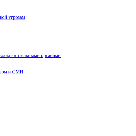
кой угрозам
авоохранительными органами
твом и СМИ