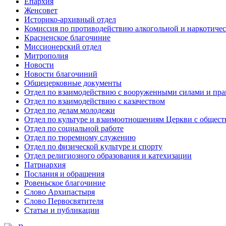
Епархия
Женсовет
Историко-архивный отдел
Комиссия по противодействию алкогольной и наркотичес
Красненское благочиние
Миссионерский отдел
Митрополия
Новости
Новости благочиний
Общецерковные документы
Отдел по взаимодействию с вооруженными силами и пр
Отдел по взаимодействию с казачеством
Отдел по делам молодежи
Отдел по культуре и взаимоотношениям Церкви с общес
Отдел по социальной работе
Отдел по тюремному служению
Отдел по физической культуре и спорту
Отдел религиозного образования и катехизации
Патриархия
Послания и обращения
Ровеньское благочиние
Слово Архипастыря
Слово Первосвятителя
Статьи и публикации