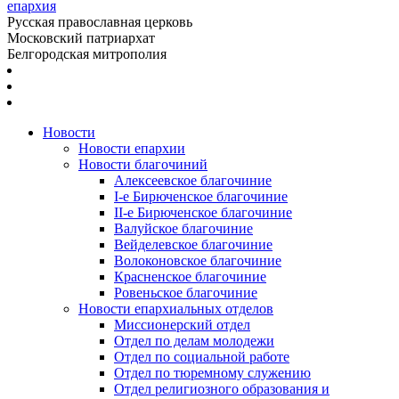
епархия
Русская православная церковь
Московский патриархат
Белгородская митрополия
Новости
Новости епархии
Новости благочиний
Алексеевское благочиние
I-е Бирюченское благочиние
II-е Бирюченское благочиние
Валуйское благочиние
Вейделевское благочиние
Волоконовское благочиние
Красненское благочиние
Ровеньское благочиние
Новости епархиальных отделов
Миссионерский отдел
Отдел по делам молодежи
Отдел по социальной работе
Отдел по тюремному служению
Отдел религиозного образования и