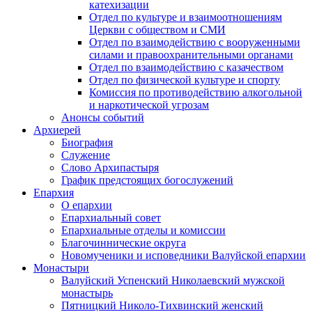
катехизации
Отдел по культуре и взаимоотношениям
Церкви с обществом и СМИ
Отдел по взаимодействию с вооруженными
силами и правоохранительными органами
Отдел по взаимодействию с казачеством
Отдел по физической культуре и спорту
Комиссия по противодействию алкогольной
и наркотической угрозам
Анонсы событий
Архиерей
Биография
Служение
Слово Архипастыря
График предстоящих богослужений
Епархия
О епархии
Епархиальный совет
Епархиальные отделы и комиссии
Благочиннические округа
Новомученики и исповедники Валуйской епархии
Монастыри
Валуйский Успенский Николаевский мужской
монастырь
Пятницкий Николо-Тихвинский женский