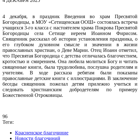
4 ДЕКАБРЯ 2025
4 декабря, в праздник Введения во храм Пресвятой
Богородицы, в МОУ «Сетищенская ООШ» состоялась встреча
учащихся 3-го класса с настоятелем храма Покрова Пресвятой
Богородицы села Сетище иереем Иоанном Фирисом.
Священник рассказал об истории установления праздника, о
его глубоком духовном смысле и значении в жизни
православных христиан, о Деве Марии. Отец Иоанн отметил,
что Пресвятая Богородица с детства отличалась благочестием,
кротостью и смирением. Она любила молиться Богу и читать
священные книги, была трудолюбива, послушна родителям и
учителям. В ходе рассказа ребятам были показаны
православные детские книги с иллюстрациями. В заключение
беседы священник пожелал детям прилежно учиться и
следовать христианским добродетелям по примеру
Божественной Отроковицы.
96
Теги:
Красненское благочиние
Новости благочиний