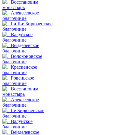
Восстановим
монастырь
Алексеевское
благочиние
I и II-е Бирюченское
благочиние
Валуйское
благочиние
Вейделевское
благочиние
Волоконовское
благочиние
Красненское
благочиние
Ровеньское
благочиние
Восстановим
монастырь
Алексеевское
благочиние
I-е Бирюченское
благочиние
Валуйское
благочиние
Вейделевское