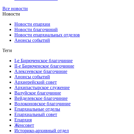
Все новости
Новости
Новости епархии
Новости благочиний
Новости епархиальных отделов
Анонсы событий
Теги
I-е Бирюченское благочиние
II-е Бирюченское благочиние
Алексеевское благочиние
Анонсы событий
Архиерейский совет
Архипастырское служение
Валуйское благочиние
Вейделевское благочиние
Волоконовское благочиние
Епархиальные отделы
Епархиальный совет
Епархия
Женсовет
Историко-архивный отдел