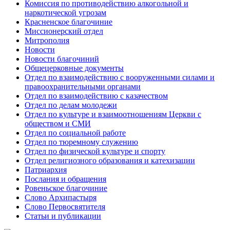
Комиссия по противодействию алкогольной и
наркотической угрозам
Красненское благочиние
Миссионерский отдел
Митрополия
Новости
Новости благочиний
Общецерковные документы
Отдел по взаимодействию с вооруженными силами и
правоохранительными органами
Отдел по взаимодействию с казачеством
Отдел по делам молодежи
Отдел по культуре и взаимоотношениям Церкви с
обществом и СМИ
Отдел по социальной работе
Отдел по тюремному служению
Отдел по физической культуре и спорту
Отдел религиозного образования и катехизации
Патриархия
Послания и обращения
Ровеньское благочиние
Слово Архипастыря
Слово Первосвятителя
Статьи и публикации