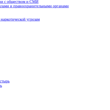
кви с обществом и СМИ
илами и правоохранительными органами
 наркотической угрозам
стырь
ь