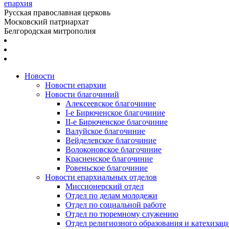
епархия
Русская православная церковь
Московский патриархат
Белгородская митрополия
Новости
Новости епархии
Новости благочиний
Алексеевское благочиние
I-е Бирюченское благочиние
II-е Бирюченское благочиние
Валуйское благочиние
Вейделевское благочиние
Волоконовское благочиние
Красненское благочиние
Ровеньское благочиние
Новости епархиальных отделов
Миссионерский отдел
Отдел по делам молодежи
Отдел по социальной работе
Отдел по тюремному служению
Отдел религиозного образования и катехизац