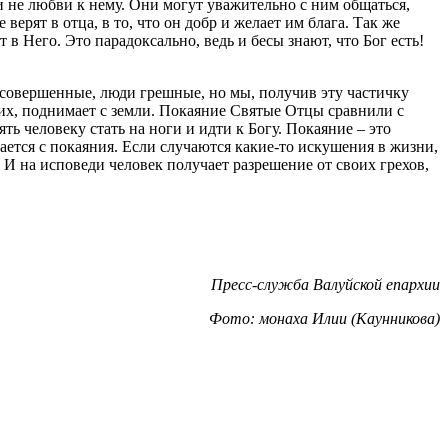
у и не любви к нему. Они могут уважительно с ним общаться,
верят в отца, в то, что он добр и желает им блага. Так же
т в Него. Это парадоксально, ведь и бесы знают, что Бог есть!
есовершенные, люди грешные, но мы, получив эту частичку
дших, поднимает с земли. Покаяние Святые Отцы сравнили с
ять человеку стать на ноги и идти к Богу. Покаяние – это
ется с покаяния. Если случаются какие-то искушения в жизни,
 И на исповеди человек получает разрешение от своих грехов,
Пресс-служба Валуйской епархии
Фото: монаха Илии (Каунникова)