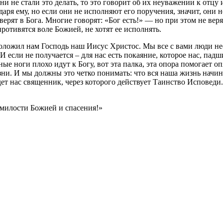
 они не стали это делать, то это говорит об их неуважении к отц
аря ему, но если они не исполняют его поручения, значит, они не 
верят в Бога. Многие говорят: «Бог есть!» — но при этом не веря
ротивятся воле Божией, не хотят ее исполнять.
проложил нам Господь наш Иисус Христос. Мы все с вами люди н
И если не получается – для нас есть покаяние, которое нас, па
ые ноги плохо идут к Богу, вот эта палка, эта опора помогает оп
и. И мы должны это четко понимать: что вся наша жизнь начина
дет нас священник, через которого действует Таинство Исповеди.
 милости Божией и спасения!»