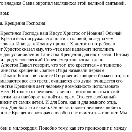
о владыка Савва окропил молящихся этой великой святыней.
овом:
я, Крещения Господня!
о Крестился Господь наш Иисус Христос от Иоанна? Обычай
Креститель погружал его почти с головой, вслед за чем
еловека. И когда к Иоанну пришел Христос и потребовал
т Христос сказал ему, что «так нам надлежит исполнить
же для установления Таинства Крещения для нас с вами. Потому
упил род человеческий Своею смертию, когда в день
остол Павел говорит, что тот, кто крестится – а таинство
. Таинство крещения Святые Отцы называли первым
ст Иоанн Богослов в книге Откровения говорит: блажен тот, кто
мываются все его грехи, очищается его душа, очищается его
таинстве Крещения дает человеку возможность использовать
еет. И только от человека зависит – воспользоваться этой
 этим или наоборот, не пойти в храм. Это его свободный
висит от самих детей. И для Бога, как и для земного отца,
его. Для Бога это важно. Он не заставляет человека любить
инстве Крещения, которая способна нас очистить – или нет. Мы
бви и милосердия. Подобно тому, как это происходит и между