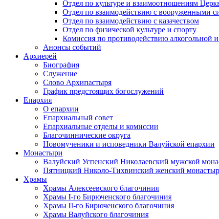
Отдел по культуре и взаимоотношениям Цер
Отдел по взаимодействию с вооруженными с
Отдел по взаимодействию с казачеством
Отдел по физической культуре и спорту
Комиссия по противодействию алкогольной и
Анонсы событий
Архиерей
Биография
Служение
Слово Архипастыря
График предстоящих богослужений
Епархия
О епархии
Епархиальный совет
Епархиальные отделы и комиссии
Благочиннические округа
Новомученики и исповедники Валуйской епархии
Монастыри
Валуйский Успенский Николаевский мужской мона
Пятницкий Николо-Тихвинский женский монастыр
Храмы
Храмы Алексеевского благочиния
Храмы I-го Бирюченского благочиния
Храмы II-го Бирюченского благочиния
Храмы Валуйского благочиния