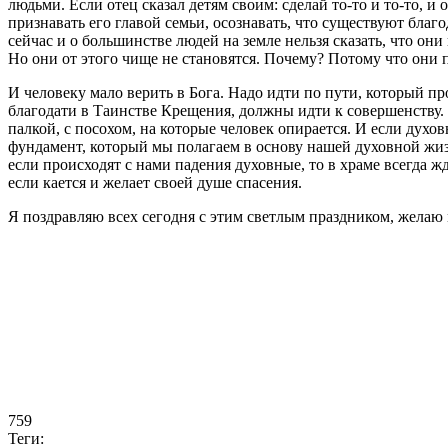
людьми. Если отец сказал детям своим: сделай то-то и то-то, и
признавать его главой семьи, осознавать, что существуют благод
сейчас и о большинстве людей на земле нельзя сказать, что они 
Но они от этого чище не становятся. Почему? Потому что они п
И человеку мало верить в Бога. Надо идти по пути, который 
благодати в Таинстве Крещения, должны идти к совершенству. 
палкой, с посохом, на которые человек опирается. И если духовн
фундамент, который мы полагаем в основу нашей духовной жизн
если происходят с нами падения духовные, то в храме всегда ж
если кается и желает своей душе спасения.
Я поздравляю всех сегодня с этим светлым праздником, желаю
759
Теги: