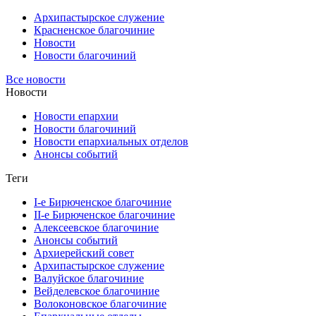
Архипастырское служение
Красненское благочиние
Новости
Новости благочиний
Все новости
Новости
Новости епархии
Новости благочиний
Новости епархиальных отделов
Анонсы событий
Теги
I-е Бирюченское благочиние
II-е Бирюченское благочиние
Алексеевское благочиние
Анонсы событий
Архиерейский совет
Архипастырское служение
Валуйское благочиние
Вейделевское благочиние
Волоконовское благочиние