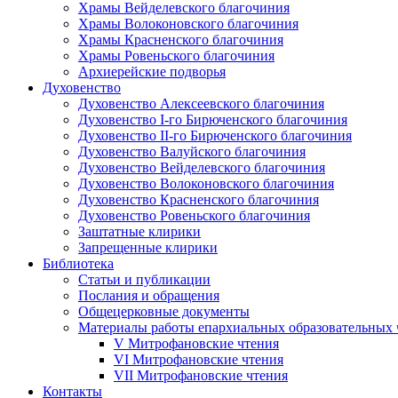
Храмы Вейделевского благочиния
Храмы Волоконовского благочиния
Храмы Красненского благочиния
Храмы Ровеньского благочиния
Архиерейские подворья
Духовенство
Духовенство Алексеевского благочиния
Духовенство I-го Бирюченского благочиния
Духовенство II-го Бирюченского благочиния
Духовенство Валуйского благочиния
Духовенство Вейделевского благочиния
Духовенство Волоконовского благочиния
Духовенство Красненского благочиния
Духовенство Ровеньского благочиния
Заштатные клирики
Запрещенные клирики
Библиотека
Статьи и публикации
Послания и обращения
Общецерковные документы
Материалы работы епархиальных образовательных
V Митрофановские чтения
VI Митрофановские чтения
VII Митрофановские чтения
Контакты