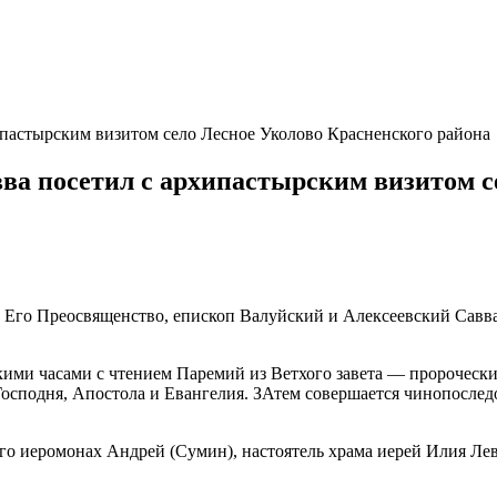
пастырским визитом село Лесное Уколово Красненского района
а посетил с архипастырским визитом с
 Его Преосвященство, епископ Валуйский и Алексеевский Савва
.
ими часами с чтением Паремий из Ветхого завета — пророческ
осподня, Апостола и Евангелия. ЗАтем совершается чинопослед
го иеромонах Андрей (Сумин), настоятель храма иерей Илия Ле