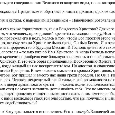
стырем совершили чин Великого освящения воды, после которог
ихожан с Праздником и обратился к ними с архипастырским сл
тия и сестры, с нынешним Праздником – Навечерием Богоявлени
м его так же торжественно, как и Рождество Христово? Для чег
м, что человек, приходивший креститься, заходил в воду, Иоанн 
 погружал его в воду, молясь о том, чтобы Бог простил этого ч
о, потому что на Христе не было греха, Он был Богом. И в отве
лнить пророчество о будущем Мессии. И Господь делает это так 
о, апостолы – только уже во Имя Христово. А когда Господь иск
 крещения приобрело еще большую значимость и новый смысл. Ап
 Христову. И это есть образ приобщения и Воскресению Христа
, когда каждый из нас воскреснет телом. Но апостол и евангели
аинство Крещения. В нем человек омывается кровью Христовою, о
ем, чтобы Бог пришел и вместо нас наши грехи победил. Но Он в 
е грех. Человек некрещеный такой силы, такой возможности не им
ак и двери храма пока открыты – человек волен воспользоваться
как отец не может заставить детей любить себя. Это во многом за
ия, ищет прощения и ищет возможности жить с ним вместе, любя 
с с вами воспользоваться той благодатью, что мы получили в Та
ем содействовать ей?
к Богу доказывается исполнением Его заповедей. Заповедей лю