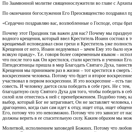
По Заамвонной молитве священнослужители во главе с Архипа
По окончании богослужения Его Преосвященство поздравил пр
«Сердечно поздравляю вас, возлюбленные о Господе, отцы бра
Почему этот Праздник так важен для нас? Почему мы празднуе
водного крещения, который ввел Креститель Иоанн состоял в то
крещаемый исповедовал свои грехи и Креститель уже полностью
Крещения от него, Иоанн недоумевал – зачем Ему это было нужн
всякую правду». Т.е. говоря более современным языком – испо
что после того как Он крестился, стали крестить и ученики Ег
Пятидесятницы пришла в мир Благодать Святаго Духа, таинство
Крещения мы принимаем раз в жизни – тот крестится в смерть
воскресением человека. Потому что будет и второе воскресение
участвовал в первом воскресении. И это воскресение – есть т
совесть. И человеку дается сила победить в себе грех. Не с т
благодатную силу Святого Духа для того, чтобы победить в себ
силой или отнестись к ней с пренебрежением. Подобно тому, к
выбор, который Бог не затрагивает, Он не заставляет человека, 
драгоценно, когда сын сам идет к отцу, ищет отца, ищет общен
Его, потому что это невозможно. Потому что это зависит от на
должны верить в ее спасительную силу. Каким образом мы мож
Молитвой, исполнением заповедей Божиих. Потому что любовь 