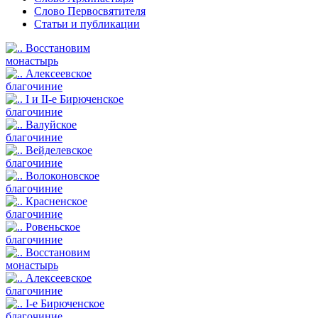
Слово Первосвятителя
Статьи и публикации
Восстановим
монастырь
Алексеевское
благочиние
I и II-е Бирюченское
благочиние
Валуйское
благочиние
Вейделевское
благочиние
Волоконовское
благочиние
Красненское
благочиние
Ровеньское
благочиние
Восстановим
монастырь
Алексеевское
благочиние
I-е Бирюченское
благочиние