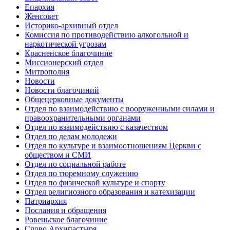
Епархия
Женсовет
Историко-архивный отдел
Комиссия по противодействию алкогольной и
наркотической угрозам
Красненское благочиние
Миссионерский отдел
Митрополия
Новости
Новости благочиний
Общецерковные документы
Отдел по взаимодействию с вооруженными силами и
правоохранительными органами
Отдел по взаимодействию с казачеством
Отдел по делам молодежи
Отдел по культуре и взаимоотношениям Церкви с
обществом и СМИ
Отдел по социальной работе
Отдел по тюремному служению
Отдел по физической культуре и спорту
Отдел религиозного образования и катехизации
Патриархия
Послания и обращения
Ровеньское благочиние
Слово Архипастыря