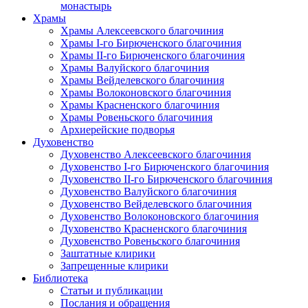
монастырь
Храмы
Храмы Алексеевского благочиния
Храмы I-го Бирюченского благочиния
Храмы II-го Бирюченского благочиния
Храмы Валуйского благочиния
Храмы Вейделевского благочиния
Храмы Волоконовского благочиния
Храмы Красненского благочиния
Храмы Ровеньского благочиния
Архиерейские подворья
Духовенство
Духовенство Алексеевского благочиния
Духовенство I-го Бирюченского благочиния
Духовенство II-го Бирюченского благочиния
Духовенство Валуйского благочиния
Духовенство Вейделевского благочиния
Духовенство Волоконовского благочиния
Духовенство Красненского благочиния
Духовенство Ровеньского благочиния
Заштатные клирики
Запрещенные клирики
Библиотека
Статьи и публикации
Послания и обращения