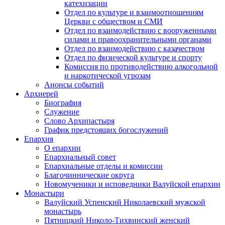
катехизации
Отдел по культуре и взаимоотношениям
Церкви с обществом и СМИ
Отдел по взаимодействию с вооруженными
силами и правоохранительными органами
Отдел по взаимодействию с казачеством
Отдел по физической культуре и спорту
Комиссия по противодействию алкогольной
и наркотической угрозам
Анонсы событий
Архиерей
Биография
Служение
Слово Архипастыря
График предстоящих богослужений
Епархия
О епархии
Епархиальный совет
Епархиальные отделы и комиссии
Благочиннические округа
Новомученики и исповедники Валуйской епархии
Монастыри
Валуйский Успенский Николаевский мужской
монастырь
Пятницкий Николо-Тихвинский женский