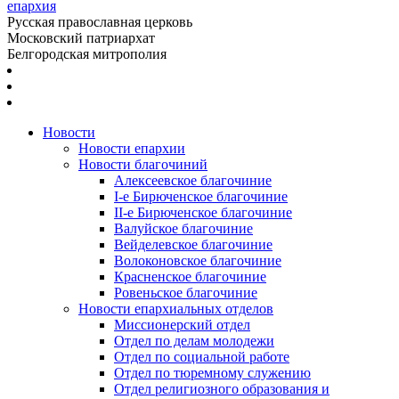
епархия
Русская православная церковь
Московский патриархат
Белгородская митрополия
Новости
Новости епархии
Новости благочиний
Алексеевское благочиние
I-е Бирюченское благочиние
II-е Бирюченское благочиние
Валуйское благочиние
Вейделевское благочиние
Волоконовское благочиние
Красненское благочиние
Ровеньское благочиние
Новости епархиальных отделов
Миссионерский отдел
Отдел по делам молодежи
Отдел по социальной работе
Отдел по тюремному служению
Отдел религиозного образования и