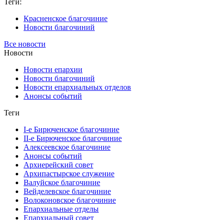
Теги:
Красненское благочиние
Новости благочиний
Все новости
Новости
Новости епархии
Новости благочиний
Новости епархиальных отделов
Анонсы событий
Теги
I-е Бирюченское благочиние
II-е Бирюченское благочиние
Алексеевское благочиние
Анонсы событий
Архиерейский совет
Архипастырское служение
Валуйское благочиние
Вейделевское благочиние
Волоконовское благочиние
Епархиальные отделы
Епархиальный совет