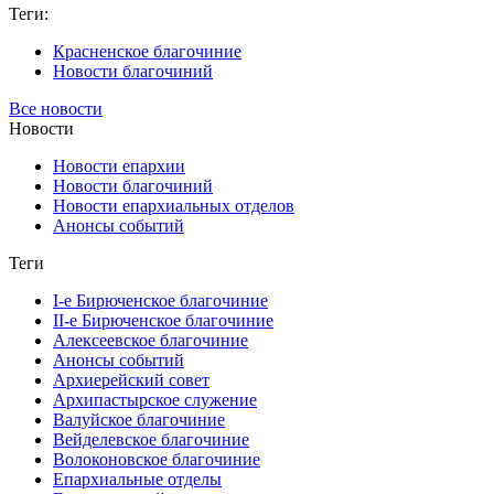
Теги:
Красненское благочиние
Новости благочиний
Все новости
Новости
Новости епархии
Новости благочиний
Новости епархиальных отделов
Анонсы событий
Теги
I-е Бирюченское благочиние
II-е Бирюченское благочиние
Алексеевское благочиние
Анонсы событий
Архиерейский совет
Архипастырское служение
Валуйское благочиние
Вейделевское благочиние
Волоконовское благочиние
Епархиальные отделы