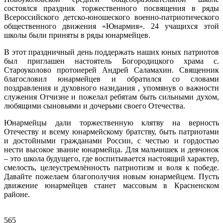
состоялся праздник торжественного посвящения в ряды
Всероссийского детско-юношеского военно-патриотического
общественного движения «Юнармия». 24 учащихся этой
школы были приняты в ряды юнармейцев.
В этот праздничный день поддержать наших юных патриотов
был приглашен настоятель Богородицкого храма с.
Староуколово протоиерей Андрей Саламахин. Священник
благословил юнармейцев и обратился со словами
поздравления и духовного назидания , упомянув о важности
служения Отчизне и пожелал ребятам быть сильными духом,
любящими сыновьями и дочерьми своего Отечества.
Юнармейцы дали торжественную клятву на верность
Отечеству и всему юнармейскому братству, быть патриотами
и достойными гражданами России, с честью и гордостью
нести высокое звание юнармейца. Для мальчишек и девчонок
– это школа будущего, где воспитывается настоящий характер,
смелость, целеустремлённость патриотизм и воля к победе.
Давайте пожелаем благополучия новым юнармейцем. Пусть
движение юнармейцев станет массовым в Красненском
районе.
565