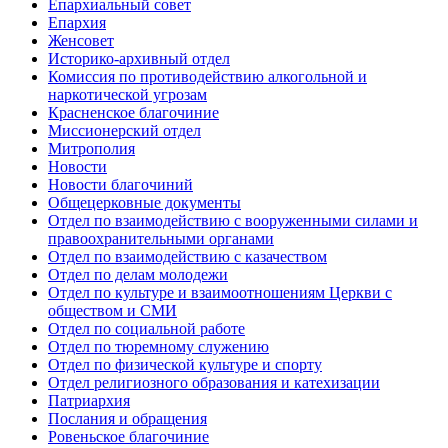
Епархиальный совет
Епархия
Женсовет
Историко-архивный отдел
Комиссия по противодействию алкогольной и
наркотической угрозам
Красненское благочиние
Миссионерский отдел
Митрополия
Новости
Новости благочиний
Общецерковные документы
Отдел по взаимодействию с вооруженными силами и
правоохранительными органами
Отдел по взаимодействию с казачеством
Отдел по делам молодежи
Отдел по культуре и взаимоотношениям Церкви с
обществом и СМИ
Отдел по социальной работе
Отдел по тюремному служению
Отдел по физической культуре и спорту
Отдел религиозного образования и катехизации
Патриархия
Послания и обращения
Ровеньское благочиние