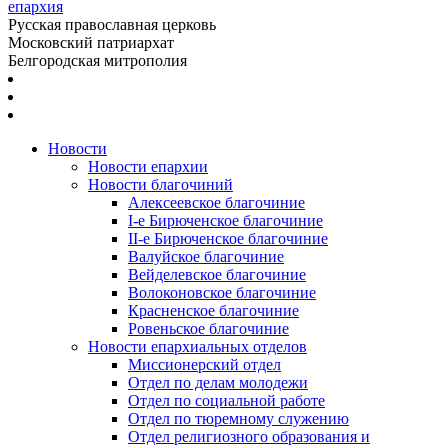
епархия
Русская православная церковь
Московский патриархат
Белгородская митрополия
Новости
Новости епархии
Новости благочиний
Алексеевское благочиние
I-е Бирюченское благочиние
II-е Бирюченское благочиние
Валуйское благочиние
Вейделевское благочиние
Волоконовское благочиние
Красненское благочиние
Ровеньское благочиние
Новости епархиальных отделов
Миссионерский отдел
Отдел по делам молодежи
Отдел по социальной работе
Отдел по тюремному служению
Отдел религиозного образования и