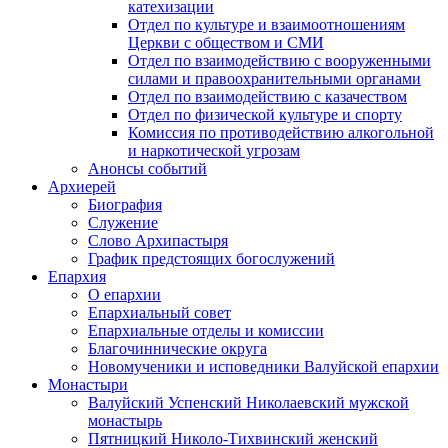
катехизации
Отдел по культуре и взаимоотношениям
Церкви с обществом и СМИ
Отдел по взаимодействию с вооруженными
силами и правоохранительными органами
Отдел по взаимодействию с казачеством
Отдел по физической культуре и спорту
Комиссия по противодействию алкогольной
и наркотической угрозам
Анонсы событий
Архиерей
Биография
Служение
Слово Архипастыря
График предстоящих богослужений
Епархия
О епархии
Епархиальный совет
Епархиальные отделы и комиссии
Благочиннические округа
Новомученики и исповедники Валуйской епархии
Монастыри
Валуйский Успенский Николаевский мужской
монастырь
Пятницкий Николо-Тихвинский женский