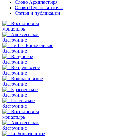
Слово Архипастыря
Слово Первосвятителя
Статьи и публикации
Восстановим
монастырь
Алексеевское
благочиние
I и II-е Бирюченское
благочиние
Валуйское
благочиние
Вейделевское
благочиние
Волоконовское
благочиние
Красненское
благочиние
Ровеньское
благочиние
Восстановим
монастырь
Алексеевское
благочиние
I-е Бирюченское