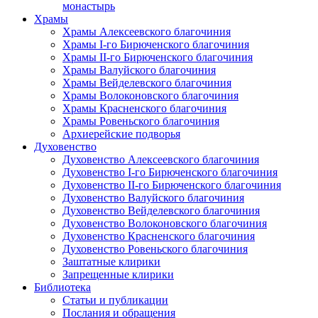
монастырь
Храмы
Храмы Алексеевского благочиния
Храмы I-го Бирюченского благочиния
Храмы II-го Бирюченского благочиния
Храмы Валуйского благочиния
Храмы Вейделевского благочиния
Храмы Волоконовского благочиния
Храмы Красненского благочиния
Храмы Ровеньского благочиния
Архиерейские подворья
Духовенство
Духовенство Алексеевского благочиния
Духовенство I-го Бирюченского благочиния
Духовенство II-го Бирюченского благочиния
Духовенство Валуйского благочиния
Духовенство Вейделевского благочиния
Духовенство Волоконовского благочиния
Духовенство Красненского благочиния
Духовенство Ровеньского благочиния
Заштатные клирики
Запрещенные клирики
Библиотека
Статьи и публикации
Послания и обращения