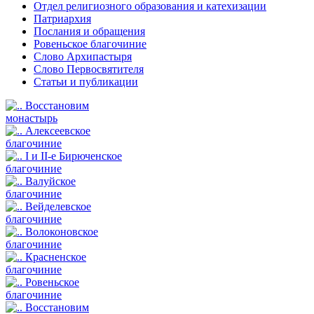
Отдел религиозного образования и катехизации
Патриархия
Послания и обращения
Ровеньское благочиние
Слово Архипастыря
Слово Первосвятителя
Статьи и публикации
Восстановим
монастырь
Алексеевское
благочиние
I и II-е Бирюченское
благочиние
Валуйское
благочиние
Вейделевское
благочиние
Волоконовское
благочиние
Красненское
благочиние
Ровеньское
благочиние
Восстановим