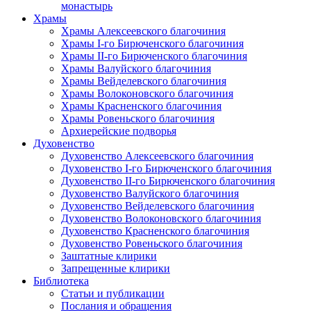
монастырь
Храмы
Храмы Алексеевского благочиния
Храмы I-го Бирюченского благочиния
Храмы II-го Бирюченского благочиния
Храмы Валуйского благочиния
Храмы Вейделевского благочиния
Храмы Волоконовского благочиния
Храмы Красненского благочиния
Храмы Ровеньского благочиния
Архиерейские подворья
Духовенство
Духовенство Алексеевского благочиния
Духовенство I-го Бирюченского благочиния
Духовенство II-го Бирюченского благочиния
Духовенство Валуйского благочиния
Духовенство Вейделевского благочиния
Духовенство Волоконовского благочиния
Духовенство Красненского благочиния
Духовенство Ровеньского благочиния
Заштатные клирики
Запрещенные клирики
Библиотека
Статьи и публикации
Послания и обращения