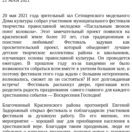
21 МАЯ 2021
20 мая 2021 года зрительный зал Сетищенского модельного
Дома культуры собрал участников муниципального фестиваля
творчества православной молодежи «Пасхальным звоном
поют колокола». Этот замечательный проект появился на
красненской земле более 10 лет, став традиционным и
поистине любимым! Фестиваль задуман как
просветительский проект, который объединяет лучшие
детские творческие коллективы района и школьников,
изучающих основы православной культуры. Он проводится
ежегодно. В прошлом году из-за пандемии не было
возможности собраться всем вместе в уютном большом зале, и
поэтому фестиваля этого года ждали с большим нетерпением,
волновались, сможет ли он состояться? И вот долгожданная
встреча! Фестиваль распахнул двери, приглашая всех
разделить радость празднования самого главного для каждого
христианина события — Воскресения Господня!
Благочинный Красненского района протоиерей Евгений
Задорожный открыл фестиваль и поблагодарили участников
фестиваля за духовную работу. По его мнению, это
мероприятие – хороший шаг для приобщения населения к
христианской вере. Благодаря таким праздникам, люди не
забывают о народных традициях, познают новое о духовном