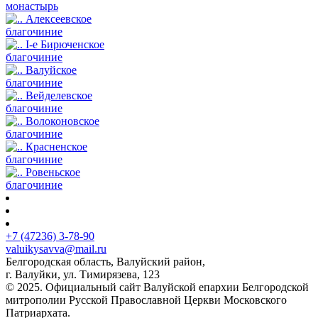
монастырь
Алексеевское
благочиние
I-е Бирюченское
благочиние
Валуйское
благочиние
Вейделевское
благочиние
Волоконовское
благочиние
Красненское
благочиние
Ровеньское
благочиние
+7 (47236) 3-78-90
valuikysavva@mail.ru
Белгородская область, Валуйский район,
г. Валуйки, ул. Тимирязева, 123
© 2025. Официальный сайт Валуйской епархии Белгородской
митрополии Русской Православной Церкви Московского
Патриархата.