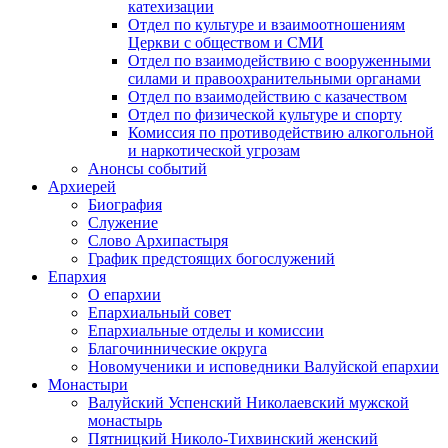
катехизации
Отдел по культуре и взаимоотношениям
Церкви с обществом и СМИ
Отдел по взаимодействию с вооруженными
силами и правоохранительными органами
Отдел по взаимодействию с казачеством
Отдел по физической культуре и спорту
Комиссия по противодействию алкогольной
и наркотической угрозам
Анонсы событий
Архиерей
Биография
Служение
Слово Архипастыря
График предстоящих богослужений
Епархия
О епархии
Епархиальный совет
Епархиальные отделы и комиссии
Благочиннические округа
Новомученики и исповедники Валуйской епархии
Монастыри
Валуйский Успенский Николаевский мужской
монастырь
Пятницкий Николо-Тихвинский женский