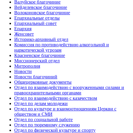
Валуйское благочиние
Вейделевское благочиние
Волоконовское благочиние
Епархиальные отделы
Епархиальный совет
Епархия
Женсовет
Историко-архивный отдел
Комиссия по противодействию алкогольной и
наркотической угрозам
Красненское благочиние
Миссионерский отдел
Митрополия
Новости
Новости благочиний
Общецерковные документы
Отдел по взаимодействию с вооруженными силами и
правоохранительными органами
Отдел по взаимодействию с казачеством
Отдел по делам молодежи
Отдел по культуре и взаимоотношениям Церкви с
обществом и СМИ
Отдел по социальной работе
Отдел по тюремному служению
Отдел по физической культуре и спорту