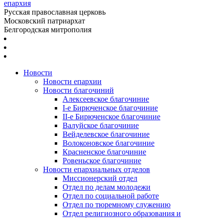
епархия
Русская православная церковь
Московский патриархат
Белгородская митрополия
Новости
Новости епархии
Новости благочиний
Алексеевское благочиние
I-е Бирюченское благочиние
II-е Бирюченское благочиние
Валуйское благочиние
Вейделевское благочиние
Волоконовское благочиние
Красненское благочиние
Ровеньское благочиние
Новости епархиальных отделов
Миссионерский отдел
Отдел по делам молодежи
Отдел по социальной работе
Отдел по тюремному служению
Отдел религиозного образования и