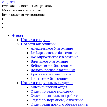
епархия
Русская православная церковь
Московский патриархат
Белгородская митрополия
Новости
Новости епархии
Новости благочиний
Алексеевское благочиние
I-е Бирюченское благочиние
II-е Бирюченское благочиние
Валуйское благочиние
Вейделевское благочиние
Волоконовское благочиние
Красненское благочиние
Ровеньское благочиние
Новости епархиальных отделов
Миссионерский отдел
Отдел по делам молодежи
Отдел по социальной работе
Отдел по тюремному служению
Отдел религиозного образования и