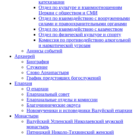
катехизации
Отдел по культуре и взаимоотношениям
Церкви с обществом и СМИ
Отдел по взаимодействию с вооруженными
силами и правоохранительными органами
Отдел по взаимодействию с казачеством
Отдел по физической культуре и спорту
Комиссия по противодействию алкогольной
и наркотической угрозам
Анонсы событий
Архиерей
Биография
Служение
Слово Архипастыря
График предстоящих богослужений
Епархия
О епархии
Епархиальный совет
Епархиальные отделы и комиссии
Благочиннические округа
Новомученики и исповедники Валуйской епархии
Монастыри
Валуйский Успенский Николаевский мужской
монастырь
Пятницкий Николо-Тихвинский женский