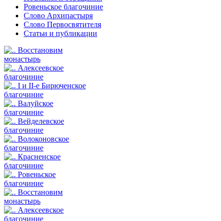
Ровеньское благочиние
Слово Архипастыря
Слово Первосвятителя
Статьи и публикации
Восстановим
монастырь
Алексеевское
благочиние
I и II-е Бирюченское
благочиние
Валуйское
благочиние
Вейделевское
благочиние
Волоконовское
благочиние
Красненское
благочиние
Ровеньское
благочиние
Восстановим
монастырь
Алексеевское
благочиние