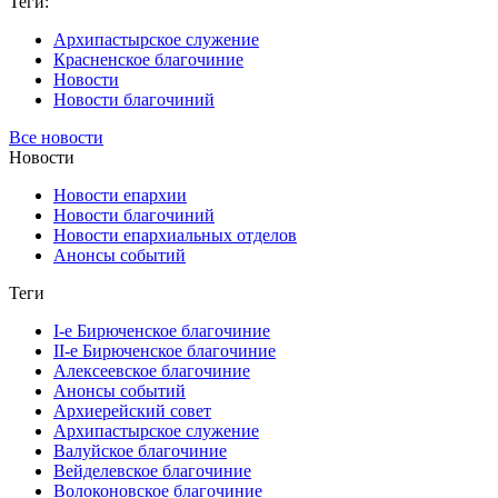
Теги:
Архипастырское служение
Красненское благочиние
Новости
Новости благочиний
Все новости
Новости
Новости епархии
Новости благочиний
Новости епархиальных отделов
Анонсы событий
Теги
I-е Бирюченское благочиние
II-е Бирюченское благочиние
Алексеевское благочиние
Анонсы событий
Архиерейский совет
Архипастырское служение
Валуйское благочиние
Вейделевское благочиние
Волоконовское благочиние