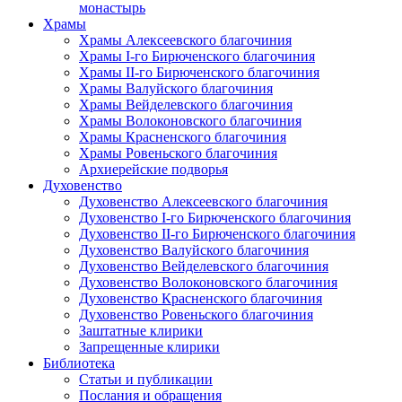
монастырь
Храмы
Храмы Алексеевского благочиния
Храмы I-го Бирюченского благочиния
Храмы II-го Бирюченского благочиния
Храмы Валуйского благочиния
Храмы Вейделевского благочиния
Храмы Волоконовского благочиния
Храмы Красненского благочиния
Храмы Ровеньского благочиния
Архиерейские подворья
Духовенство
Духовенство Алексеевского благочиния
Духовенство I-го Бирюченского благочиния
Духовенство II-го Бирюченского благочиния
Духовенство Валуйского благочиния
Духовенство Вейделевского благочиния
Духовенство Волоконовского благочиния
Духовенство Красненского благочиния
Духовенство Ровеньского благочиния
Заштатные клирики
Запрещенные клирики
Библиотека
Статьи и публикации
Послания и обращения