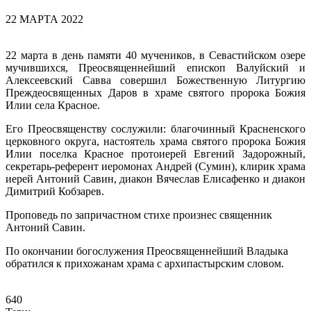
22 МАРТА 2022
22 марта в день памяти 40 мучеников, в Севастийском озере
мучившихся, Преосвященнейший епископ Валуйский и
Алексеевский Савва совершил Божественную Литургию
Преждеосвященных Даров в храме святого пророка Божия
Илии села Красное.
Его Преосвященству сослужили: благочинный Красненского
церковного округа, настоятель храма святого пророка Божия
Илии поселка Красное протоиерей Евгений Задорожный,
секретарь-референт иеромонах Андрей (Сумин), клирик храма
иерей Антоний Савин, диакон Вячеслав Елисафенко и диакон
Димитрий Кобзарев.
Проповедь по запричастном стихе произнес священник
Антоний Савин.
По окончании богослужения Преосвященнейший Владыка
обратился к прихожанам храма с архипастырским словом.
640