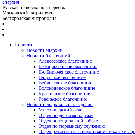
епархия
Русская православная церковь
Московский патриархат
Белгородская митрополия
Новости
Новости епархии
Новости благочиний
Алексеевское благочиние
I-е Бирюченское благочиние
II-е Бирюченское благочиние
Валуйское благочиние
Вейделевское благочиние
Волоконовское благочиние
Красненское благочиние
Ровеньское благочиние
Новости епархиальных отделов
Миссионерский отдел
Отдел по делам молодежи
Отдел по социальной работе
Отдел по тюремному служению
Отдел религиозного образования и катехизац