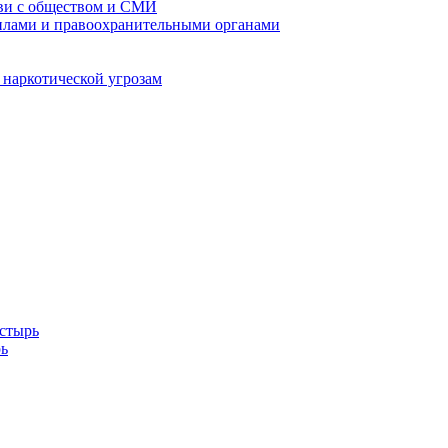
кви с обществом и СМИ
илами и правоохранительными органами
 наркотической угрозам
стырь
ь