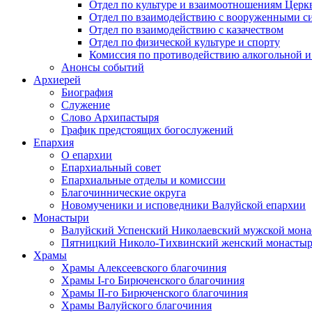
Отдел по культуре и взаимоотношениям Цер
Отдел по взаимодействию с вооруженными с
Отдел по взаимодействию с казачеством
Отдел по физической культуре и спорту
Комиссия по противодействию алкогольной и
Анонсы событий
Архиерей
Биография
Служение
Слово Архипастыря
График предстоящих богослужений
Епархия
О епархии
Епархиальный совет
Епархиальные отделы и комиссии
Благочиннические округа
Новомученики и исповедники Валуйской епархии
Монастыри
Валуйский Успенский Николаевский мужской мона
Пятницкий Николо-Тихвинский женский монастыр
Храмы
Храмы Алексеевского благочиния
Храмы I-го Бирюченского благочиния
Храмы II-го Бирюченского благочиния
Храмы Валуйского благочиния