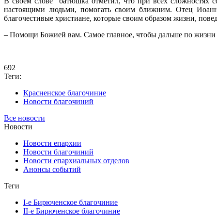
В своем слове батюшка отметил, что при всех сложностях 
настоящими людьми, помогать своим ближним. Отец Иоанн 
благочестивые христиане, которые своим образом жизни, пове
– Помощи Божией вам. Самое главное, чтобы дальше по жизни 
692
Теги:
Красненское благочиние
Новости благочиний
Все новости
Новости
Новости епархии
Новости благочиний
Новости епархиальных отделов
Анонсы событий
Теги
I-е Бирюченское благочиние
II-е Бирюченское благочиние