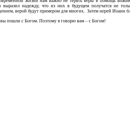
современной жизни нам важно не терять веры в помощь Божию,
выразил надежду, что из них в будущем получатся не толь
дением, верой будут примером для многих. Затем иерей Иоанн б
вы пошли с Богом. Поэтому я говорю вам – с Богом!