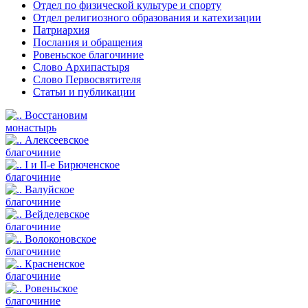
Отдел по физической культуре и спорту
Отдел религиозного образования и катехизации
Патриархия
Послания и обращения
Ровеньское благочиние
Слово Архипастыря
Слово Первосвятителя
Статьи и публикации
Восстановим
монастырь
Алексеевское
благочиние
I и II-е Бирюченское
благочиние
Валуйское
благочиние
Вейделевское
благочиние
Волоконовское
благочиние
Красненское
благочиние
Ровеньское
благочиние