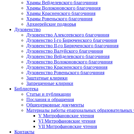
Храмы Вейделевского благочиния
Храмы Волоконовского благочиния
Храмы Красненского благочиния
Храмы Ровеньского благочиния
Архиерейские подворья
Духовенство
Духовенство Алексеевского благочиния
Духовенство I-го Бирюченского благочиния
Духовенство II-го Бирюченского благочиния
Духовенство Валуйского благочиния
Духовенство Вейделевского благочиния
Духовенство Волоконовского благочиния
Духовенство Красненского благочиния
Духовенство Ровеньского благочиния
Заштатные клирики
Запрещенные клирики
Библиотека
Статьи и публикации
Послания и обращения
Общецерковные документы
Материалы работы епархиальных образовательных
V Митрофановские чтения
VI Митрофановские чтения
VII Митрофановские чтения
Контакты