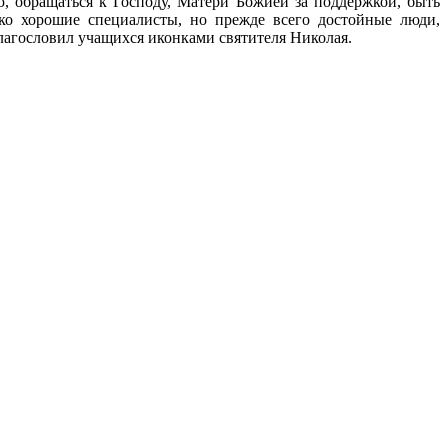
 обращаться к Господу, Матери Божией за поддержкой, быть
ко хорошие специалисты, но прежде всего достойные люди,
лагословил учащихся иконками святителя Николая.