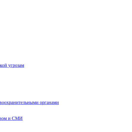
кой угрозам
авоохранительными органами
твом и СМИ