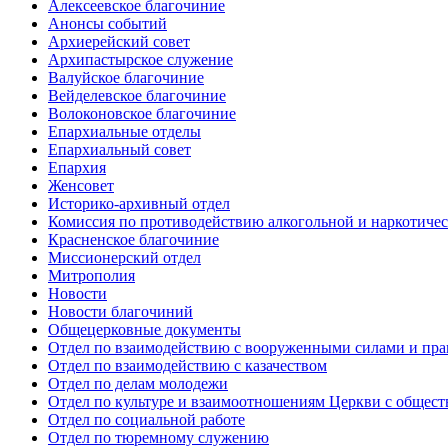
Алексеевское благочиние
Анонсы событий
Архиерейский совет
Архипастырское служение
Валуйское благочиние
Вейделевское благочиние
Волоконовское благочиние
Епархиальные отделы
Епархиальный совет
Епархия
Женсовет
Историко-архивный отдел
Комиссия по противодействию алкогольной и наркотичес
Красненское благочиние
Миссионерский отдел
Митрополия
Новости
Новости благочиний
Общецерковные документы
Отдел по взаимодействию с вооруженными силами и пр
Отдел по взаимодействию с казачеством
Отдел по делам молодежи
Отдел по культуре и взаимоотношениям Церкви с общес
Отдел по социальной работе
Отдел по тюремному служению