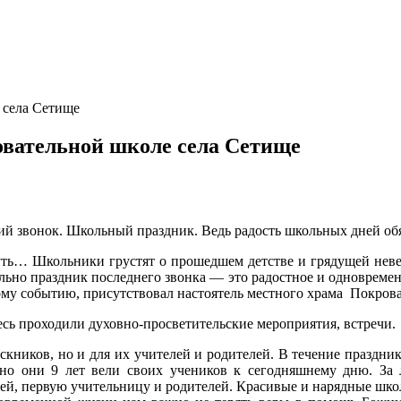
 села Сетище
овательной школе села Сетище
ий звонок. Школьный праздник. Ведь радость школьных дней обя
уть… Школьники грустят о прошедшем детстве и грядущей невед
ельно праздник последнего звонка — это радостное и одновремен
му событию, присутствовал настоятель местного храма Покров
есь проходили духовно-просветительские мероприятия, встречи.
скников, но и для их учителей и родителей. В течение праздн
енно они 9 лет вели своих учеников к сегодняшнему дню. За 
лей, первую учительницу и родителей. Красивые и нарядные шк