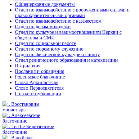
Общецерковные документы
Отдел по взаимодействию с вооруженными силами и
правоохранительными органами
Отдел по взаимодействию с казачеством
Отдел по делам молодежи
Отдел по культуре и взаимоотношениям Церкви с
обществом и СМИ
Отдел по социальной работе
Отдел по тюремному служению
Отдел по физической культуре и спорту
Отдел религиозного образования и катехизации
Патриархия
Послания и обращения
Ровеньское благочиние
Слово Архипастыря
Слово Первосвятителя
Статьи и публикации
Восстановим
монастырь
Алексеевское
благочиние
I и II-е Бирюченское
благочиние
Валуйское