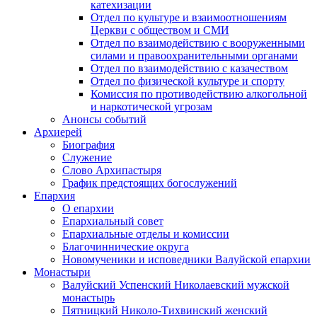
катехизации
Отдел по культуре и взаимоотношениям
Церкви с обществом и СМИ
Отдел по взаимодействию с вооруженными
силами и правоохранительными органами
Отдел по взаимодействию с казачеством
Отдел по физической культуре и спорту
Комиссия по противодействию алкогольной
и наркотической угрозам
Анонсы событий
Архиерей
Биография
Служение
Слово Архипастыря
График предстоящих богослужений
Епархия
О епархии
Епархиальный совет
Епархиальные отделы и комиссии
Благочиннические округа
Новомученики и исповедники Валуйской епархии
Монастыри
Валуйский Успенский Николаевский мужской
монастырь
Пятницкий Николо-Тихвинский женский