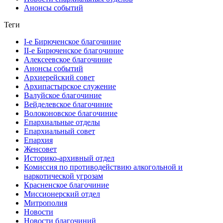
Анонсы событий
Теги
I-е Бирюченское благочиние
II-е Бирюченское благочиние
Алексеевское благочиние
Анонсы событий
Архиерейский совет
Архипастырское служение
Валуйское благочиние
Вейделевское благочиние
Волоконовское благочиние
Епархиальные отделы
Епархиальный совет
Епархия
Женсовет
Историко-архивный отдел
Комиссия по противодействию алкогольной и
наркотической угрозам
Красненское благочиние
Миссионерский отдел
Митрополия
Новости
Новости благочиний