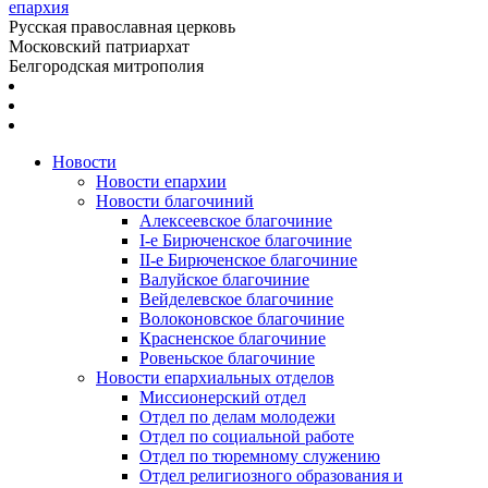
епархия
Русская православная церковь
Московский патриархат
Белгородская митрополия
Новости
Новости епархии
Новости благочиний
Алексеевское благочиние
I-е Бирюченское благочиние
II-е Бирюченское благочиние
Валуйское благочиние
Вейделевское благочиние
Волоконовское благочиние
Красненское благочиние
Ровеньское благочиние
Новости епархиальных отделов
Миссионерский отдел
Отдел по делам молодежи
Отдел по социальной работе
Отдел по тюремному служению
Отдел религиозного образования и