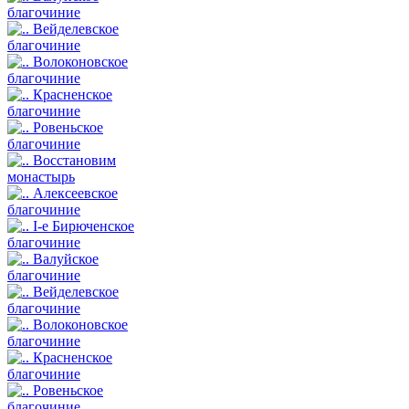
благочиние
Вейделевское
благочиние
Волоконовское
благочиние
Красненское
благочиние
Ровеньское
благочиние
Восстановим
монастырь
Алексеевское
благочиние
I-е Бирюченское
благочиние
Валуйское
благочиние
Вейделевское
благочиние
Волоконовское
благочиние
Красненское
благочиние
Ровеньское
благочиние