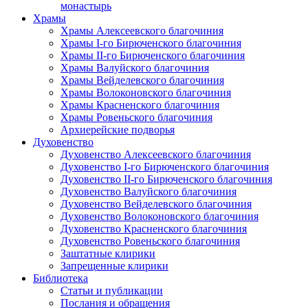
монастырь
Храмы
Храмы Алексеевского благочиния
Храмы I-го Бирюченского благочиния
Храмы II-го Бирюченского благочиния
Храмы Валуйского благочиния
Храмы Вейделевского благочиния
Храмы Волоконовского благочиния
Храмы Красненского благочиния
Храмы Ровеньского благочиния
Архиерейские подворья
Духовенство
Духовенство Алексеевского благочиния
Духовенство I-го Бирюченского благочиния
Духовенство II-го Бирюченского благочиния
Духовенство Валуйского благочиния
Духовенство Вейделевского благочиния
Духовенство Волоконовского благочиния
Духовенство Красненского благочиния
Духовенство Ровеньского благочиния
Заштатные клирики
Запрещенные клирики
Библиотека
Статьи и публикации
Послания и обращения