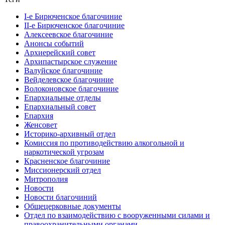
I-е Бирюченское благочиние
II-е Бирюченское благочиние
Алексеевское благочиние
Анонсы событий
Архиерейский совет
Архипастырское служение
Валуйское благочиние
Вейделевское благочиние
Волоконовское благочиние
Епархиальные отделы
Епархиальный совет
Епархия
Женсовет
Историко-архивный отдел
Комиссия по противодействию алкогольной и
наркотической угрозам
Красненское благочиние
Миссионерский отдел
Митрополия
Новости
Новости благочиний
Общецерковные документы
Отдел по взаимодействию с вооруженными силами и
правоохранительными органами