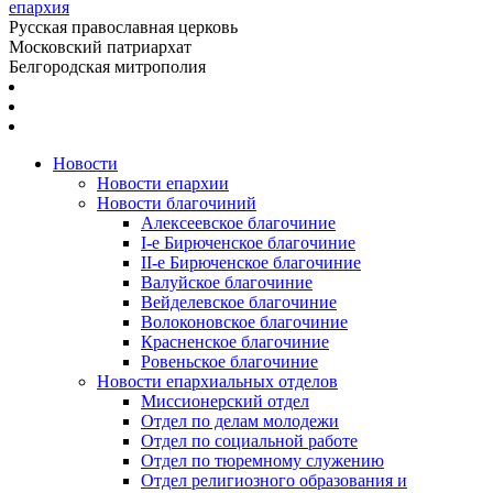
епархия
Русская православная церковь
Московский патриархат
Белгородская митрополия
Новости
Новости епархии
Новости благочиний
Алексеевское благочиние
I-е Бирюченское благочиние
II-е Бирюченское благочиние
Валуйское благочиние
Вейделевское благочиние
Волоконовское благочиние
Красненское благочиние
Ровеньское благочиние
Новости епархиальных отделов
Миссионерский отдел
Отдел по делам молодежи
Отдел по социальной работе
Отдел по тюремному служению
Отдел религиозного образования и