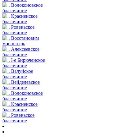
Волоконовское
благочиние
Красненское
благочиние
Ровеньское
благочиние
Восстановим
монастырь
Алексеевское
благочиние
I-е Бирюченское
благочиние
Валуйское
благочиние
Вейделевское
благочиние
Волоконовское
благочиние
Красненское
благочиние
Ровеньское
благочиние