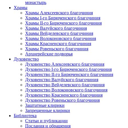
монастырь
Храмы
Храмы Алексеевского благочиния
Храмы I-го Бирюченского благочиния
Храмы II-го Бирюченского благочиния
Храмы Валуйского благочиния
Храмы Вейделевского благочиния
Храмы Волоконовского благочиния
Храмы Красненского благочиния
Храмы Ровеньского благочиния
Архиерейские подворья
Духовенство
Духовенство Алексеевского благочиния
Духовенство I-го Бирюченского благочиния
Духовенство II-го Бирюченского благочиния
Духовенство Валуйского благочиния
Духовенство Вейделевского благочиния
Духовенство Волоконовского благочиния
Духовенство Красненского благочиния
Духовенство Ровеньского благочиния
Заштатные клирики
Запрещенные клирики
Библиотека
Статьи и публикации
Послания и обращения