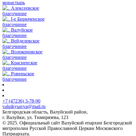
монастырь
Алексеевское
благочиние
I-е Бирюченское
благочиние
Валуйское
благочиние
Вейделевское
благочиние
Волоконовское
благочиние
Красненское
благочиние
Ровеньское
благочиние
+7 (47236) 3-78-90
valuikysavva@mail.ru
Белгородская область, Валуйский район,
г. Валуйки, ул. Тимирязева, 123
© 2025. Официальный сайт Валуйской епархии Белгородской
митрополии Русской Православной Церкви Московского
Патриархата.