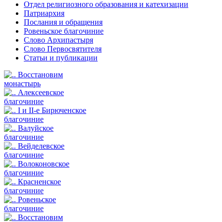
Отдел религиозного образования и катехизации
Патриархия
Послания и обращения
Ровеньское благочиние
Слово Архипастыря
Слово Первосвятителя
Статьи и публикации
Восстановим
монастырь
Алексеевское
благочиние
I и II-е Бирюченское
благочиние
Валуйское
благочиние
Вейделевское
благочиние
Волоконовское
благочиние
Красненское
благочиние
Ровеньское
благочиние
Восстановим