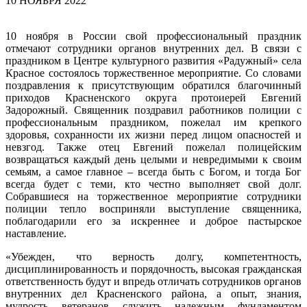
10 НОЯБРЯ 2022
10 ноября в России свой профессиональный праздник
отмечают сотрудники органов внутренних дел. В связи с
праздником в Центре культурного развития «Радужный» села
Красное состоялось торжественное мероприятие. Со словами
поздравления к присутствующим обратился благочинный
приходов Красненского округа протоиерей Евгений
Задорожный. Священник поздравил работников полиции с
профессиональным праздником, пожелал им крепкого
здоровья, сохранности их жизни перед лицом опасностей и
невзгод. Также отец Евгений пожелал полицейским
возвращаться каждый день целыми и невредимыми к своим
семьям, а самое главное – всегда быть с Богом, и тогда Бог
всегда будет с теми, кто честно выполняет свой долг.
Собравшиеся на торжественное мероприятие сотрудники
полиции тепло восприняли выступление священника,
поблагодарили его за искреннее и доброе пастырское
наставление.
«Убежден, что верность долгу, компетентность,
дисциплинированность и порядочность, высокая гражданская
ответственность будут и впредь отличать сотрудников органов
внутренних дел Красненского района, а опыт, знания,
мудрость ветеранов служить надежным фундаментом