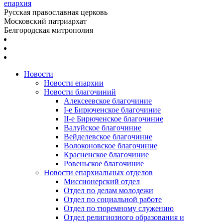
епархия
Русская православная церковь
Московский патриархат
Белгородская митрополия
Новости
Новости епархии
Новости благочиний
Алексеевское благочиние
I-е Бирюченское благочиние
II-е Бирюченское благочиние
Валуйское благочиние
Вейделевское благочиние
Волоконовское благочиние
Красненское благочиние
Ровеньское благочиние
Новости епархиальных отделов
Миссионерский отдел
Отдел по делам молодежи
Отдел по социальной работе
Отдел по тюремному служению
Отдел религиозного образования и