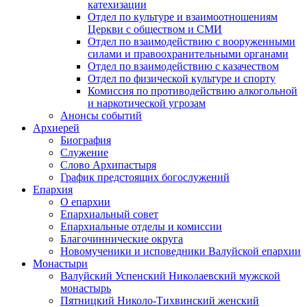
катехизации
Отдел по культуре и взаимоотношениям
Церкви с обществом и СМИ
Отдел по взаимодействию с вооруженными
силами и правоохранительными органами
Отдел по взаимодействию с казачеством
Отдел по физической культуре и спорту
Комиссия по противодействию алкогольной
и наркотической угрозам
Анонсы событий
Архиерей
Биография
Служение
Слово Архипастыря
График предстоящих богослужений
Епархия
О епархии
Епархиальный совет
Епархиальные отделы и комиссии
Благочиннические округа
Новомученики и исповедники Валуйской епархии
Монастыри
Валуйский Успенский Николаевский мужской
монастырь
Пятницкий Николо-Тихвинский женский