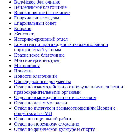
Валуйское благочиние
Вейделевское благочиние
Волоконовское благочиние
Епархиальные отделы
Епархиальный совет
Епархия
Женсовет
Историко-архивный отдел
Комиссия по противодействию алкогольной и
наркотической угрозам
Красненское благочиние
Миссионерский отдел
Митрополия
Новости
Новости благочиний
Общецерковные документы
Отдел по взаимодействию с вооруженными силами и
правоохранительными органами
Отдел по взаимодействию с казачеством
Отдел по делам молодежи
Отдел по культуре и взаимоотношениям Церкви с
обществом и СМИ
Отдел по социальной работе
Отдел по тюремному служению
Отдел по физической культуре и спорту