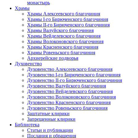
монастырь
Храмы
Храмы Алексеевского благочиния
Храмы I-го Бирюченского благочиния
Храмы II-го Бирюченского благочиния
Храмы Валуйского благочиния
Храмы Вейделевского благочиния
Храмы Волоконовского благочиния
Храмы Красненского благочиния
Храмы Ровеньского благочиния
Архиерейские подворья
Духовенство
Духовенство Алексеевского благочиния
Духовенство I-го Бирюченского благочиния
Духовенство II-го Бирюченского благочиния
Духовенство Валуйского благочиния
Духовенство Вейделевского благочиния
Духовенство Волоконовского благочиния
Духовенство Красненского благочиния
Духовенство Ровеньского благочиния
Заштатные клирики
Запрещенные клирики
Библиотека
Статьи и публикации
Послания и обращения