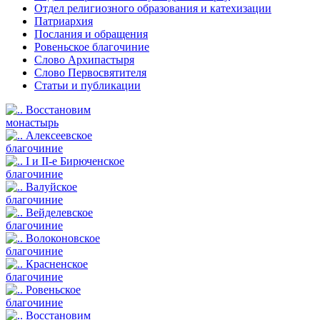
Отдел религиозного образования и катехизации
Патриархия
Послания и обращения
Ровеньское благочиние
Слово Архипастыря
Слово Первосвятителя
Статьи и публикации
Восстановим
монастырь
Алексеевское
благочиние
I и II-е Бирюченское
благочиние
Валуйское
благочиние
Вейделевское
благочиние
Волоконовское
благочиние
Красненское
благочиние
Ровеньское
благочиние
Восстановим