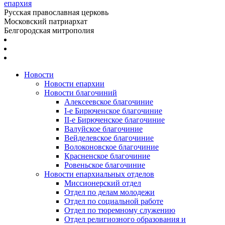
епархия
Русская православная церковь
Московский патриархат
Белгородская митрополия
Новости
Новости епархии
Новости благочиний
Алексеевское благочиние
I-е Бирюченское благочиние
II-е Бирюченское благочиние
Валуйское благочиние
Вейделевское благочиние
Волоконовское благочиние
Красненское благочиние
Ровеньское благочиние
Новости епархиальных отделов
Миссионерский отдел
Отдел по делам молодежи
Отдел по социальной работе
Отдел по тюремному служению
Отдел религиозного образования и