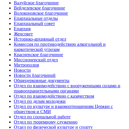
Валуйское благочиние
Вейделевское благочиние
Волоконовское благочиние
Епархиальные отделы
Епархиальный совет
Епархия
Женсовет
Историко-архивный отдел
Комиссия по противодействию алкогольной и
наркотической угрозам
Красненское благочиние
Миссионерский отдел
Митрополия
Новости
Новости благочиний
Общецерковные документы
Отдел по взаимодействию с вооруженными силами и
правоохранительными органами
Отдел по взаимодействию с казачеством
Отдел по делам молодежи
Отдел по культуре и взаимоотношениям Церкви с
обществом и СМИ
Отдел по социальной работе
Отдел по тюремному служению
Отдел по физической культуре и спорту