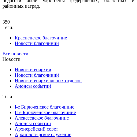
педагоги были удостоены федеральных, областных и
районных наград.
350
Теги:
Красненское благочиние
Новости благочиний
Все новости
Новости
Новости епархии
Новости благочиний
Новости епархиальных отделов
Анонсы событий
Теги
I-е Бирюченское благочиние
II-е Бирюченское благочиние
Алексеевское благочиние
Анонсы событий
Архиерейский совет
Архипастырское служение