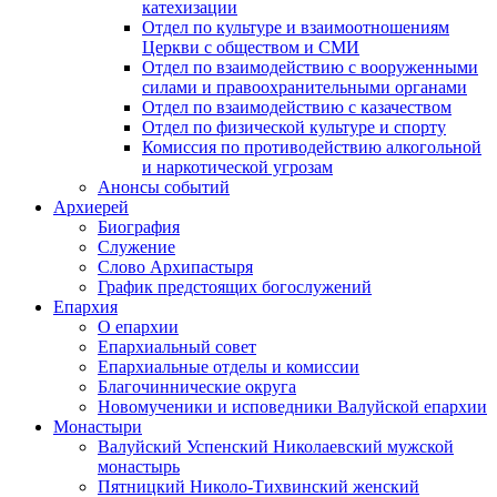
катехизации
Отдел по культуре и взаимоотношениям
Церкви с обществом и СМИ
Отдел по взаимодействию с вооруженными
силами и правоохранительными органами
Отдел по взаимодействию с казачеством
Отдел по физической культуре и спорту
Комиссия по противодействию алкогольной
и наркотической угрозам
Анонсы событий
Архиерей
Биография
Служение
Слово Архипастыря
График предстоящих богослужений
Епархия
О епархии
Епархиальный совет
Епархиальные отделы и комиссии
Благочиннические округа
Новомученики и исповедники Валуйской епархии
Монастыри
Валуйский Успенский Николаевский мужской
монастырь
Пятницкий Николо-Тихвинский женский