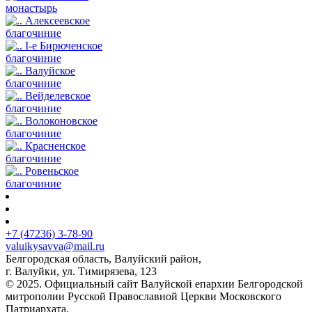
монастырь
Алексеевское
благочиние
I-е Бирюченское
благочиние
Валуйское
благочиние
Вейделевское
благочиние
Волоконовское
благочиние
Красненское
благочиние
Ровеньское
благочиние
+7 (47236) 3-78-90
valuikysavva@mail.ru
Белгородская область, Валуйский район,
г. Валуйки, ул. Тимирязева, 123
© 2025. Официальный сайт Валуйской епархии Белгородской
митрополии Русской Православной Церкви Московского
Патриархата.