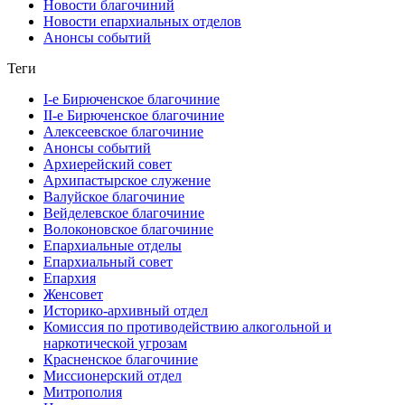
Новости благочиний
Новости епархиальных отделов
Анонсы событий
Теги
I-е Бирюченское благочиние
II-е Бирюченское благочиние
Алексеевское благочиние
Анонсы событий
Архиерейский совет
Архипастырское служение
Валуйское благочиние
Вейделевское благочиние
Волоконовское благочиние
Епархиальные отделы
Епархиальный совет
Епархия
Женсовет
Историко-архивный отдел
Комиссия по противодействию алкогольной и
наркотической угрозам
Красненское благочиние
Миссионерский отдел
Митрополия