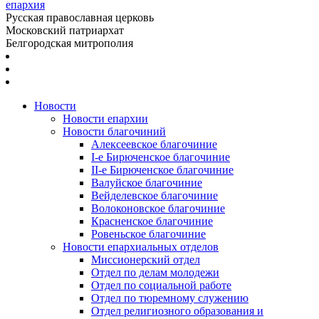
епархия
Русская православная церковь
Московский патриархат
Белгородская митрополия
Новости
Новости епархии
Новости благочиний
Алексеевское благочиние
I-е Бирюченское благочиние
II-е Бирюченское благочиние
Валуйское благочиние
Вейделевское благочиние
Волоконовское благочиние
Красненское благочиние
Ровеньское благочиние
Новости епархиальных отделов
Миссионерский отдел
Отдел по делам молодежи
Отдел по социальной работе
Отдел по тюремному служению
Отдел религиозного образования и