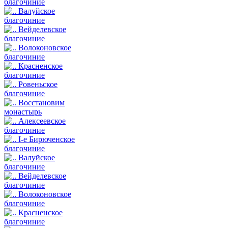
благочиние
Валуйское
благочиние
Вейделевское
благочиние
Волоконовское
благочиние
Красненское
благочиние
Ровеньское
благочиние
Восстановим
монастырь
Алексеевское
благочиние
I-е Бирюченское
благочиние
Валуйское
благочиние
Вейделевское
благочиние
Волоконовское
благочиние
Красненское
благочиние