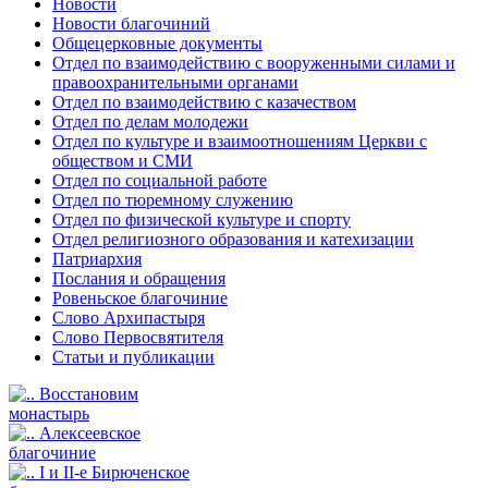
Новости
Новости благочиний
Общецерковные документы
Отдел по взаимодействию с вооруженными силами и
правоохранительными органами
Отдел по взаимодействию с казачеством
Отдел по делам молодежи
Отдел по культуре и взаимоотношениям Церкви с
обществом и СМИ
Отдел по социальной работе
Отдел по тюремному служению
Отдел по физической культуре и спорту
Отдел религиозного образования и катехизации
Патриархия
Послания и обращения
Ровеньское благочиние
Слово Архипастыря
Слово Первосвятителя
Статьи и публикации
Восстановим
монастырь
Алексеевское
благочиние
I и II-е Бирюченское