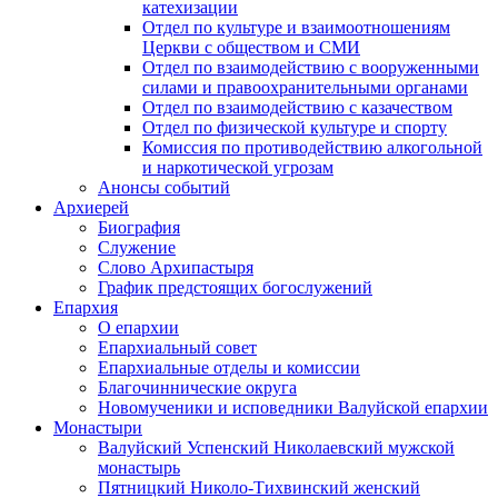
катехизации
Отдел по культуре и взаимоотношениям
Церкви с обществом и СМИ
Отдел по взаимодействию с вооруженными
силами и правоохранительными органами
Отдел по взаимодействию с казачеством
Отдел по физической культуре и спорту
Комиссия по противодействию алкогольной
и наркотической угрозам
Анонсы событий
Архиерей
Биография
Служение
Слово Архипастыря
График предстоящих богослужений
Епархия
О епархии
Епархиальный совет
Епархиальные отделы и комиссии
Благочиннические округа
Новомученики и исповедники Валуйской епархии
Монастыри
Валуйский Успенский Николаевский мужской
монастырь
Пятницкий Николо-Тихвинский женский