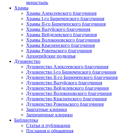
монастырь
Храмы
Храмы Алексеевского благочиния
Храмы I-го Бирюченского благочиния
Храмы II-го Бирюченского благочиния
Храмы Валуйского благочиния
Храмы Вейделевского благочиния
Храмы Волоконовского благочиния
Храмы Красненского благочиния
Храмы Ровеньского благочиния
Архиерейские подворья
Духовенство
Духовенство Алексеевского благочиния
Духовенство I-го Бирюченского благочиния
Духовенство II-го Бирюченского благочиния
Духовенство Валуйского благочиния
Духовенство Вейделевского благочиния
Духовенство Волоконовского благочиния
Духовенство Красненского благочиния
Духовенство Ровеньского благочиния
Заштатные клирики
Запрещенные клирики
Библиотека
Статьи и публикации
Послания и обращения