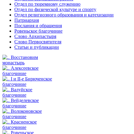
Отдел по тюремному служению
Отдел по физической культуре и спорту
Отдел религиозного образования и катехизации
Патриархия
Послания и обращения
Ровеньское благочиние
Слово Архипастыря
Слово Первосвятителя
Статьи и публикации
Восстановим
монастырь
Алексеевское
благочиние
I и II-е Бирюченское
благочиние
Валуйское
благочиние
Вейделевское
благочиние
Волоконовское
благочиние
Красненское
благочиние
Ровеньское