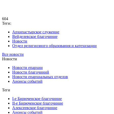
604
Теги:
Архипастырское служение
Вейделевское благочиние
Новости
Отдел религиозного образования и катехизации
Все новости
Новости
Новости епархии
Новости благочиний
Новости епархиальных отделов
Анонсы событий
Теги
I-е Бирюченское благочиние
II-е Бирюченское благочиние
Алексеевское благочиние
Анонсы событий