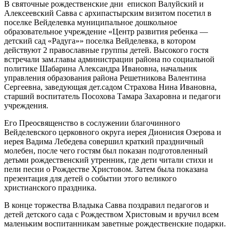
В святочные рождественские дни епископ Валуйский и
Алексеевский Савва с архипастырским визитом посетил в
поселке Вейделевка муниципальное дошкольное
образовательное учреждение «Центр развития ребенка —
детский сад «Радуга»» поселка Вейделевка, в котором
действуют 2 православные группы детей.
Высокого гостя
встречали зам.главы администрации района по социальной
политике Шабарина Александра Ивановна, начальник
управления образования района Решетникова Валентина
Сергеевна, заведующая дет.садом Страхова Нина Ивановна,
старший воспитатель Посохова Тамара Захаровна и педагоги
учреждения.
Его Преосвященство в сослужении благочинного
Вейделевского церковного округа иерея Дионисия Озерова и
иерея Вадима Лебедева совершил краткий праздничный
молебен, после чего гостям был показан подготовленный
детьми рождественский утренник, где дети читали стихи и
пели песни о Рождестве Христовом. Затем была показана
презентация для детей о событии этого великого
христианского праздника.
В конце торжества Владыка Савва поздравил педагогов и
детей детского сада с Рождеством Христовым и вручил всем
маленьким воспитанникам заветные рождественские подарки.