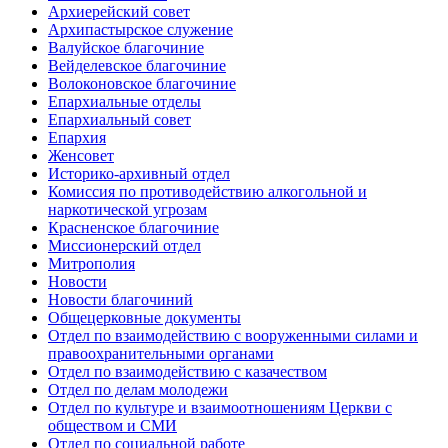
Архиерейский совет
Архипастырское служение
Валуйское благочиние
Вейделевское благочиние
Волоконовское благочиние
Епархиальные отделы
Епархиальный совет
Епархия
Женсовет
Историко-архивный отдел
Комиссия по противодействию алкогольной и
наркотической угрозам
Красненское благочиние
Миссионерский отдел
Митрополия
Новости
Новости благочиний
Общецерковные документы
Отдел по взаимодействию с вооруженными силами и
правоохранительными органами
Отдел по взаимодействию с казачеством
Отдел по делам молодежи
Отдел по культуре и взаимоотношениям Церкви с
обществом и СМИ
Отдел по социальной работе