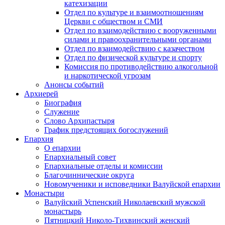
катехизации
Отдел по культуре и взаимоотношениям
Церкви с обществом и СМИ
Отдел по взаимодействию с вооруженными
силами и правоохранительными органами
Отдел по взаимодействию с казачеством
Отдел по физической культуре и спорту
Комиссия по противодействию алкогольной
и наркотической угрозам
Анонсы событий
Архиерей
Биография
Служение
Слово Архипастыря
График предстоящих богослужений
Епархия
О епархии
Епархиальный совет
Епархиальные отделы и комиссии
Благочиннические округа
Новомученики и исповедники Валуйской епархии
Монастыри
Валуйский Успенский Николаевский мужской
монастырь
Пятницкий Николо-Тихвинский женский