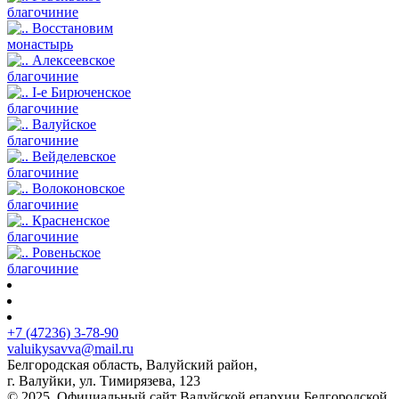
благочиние
Восстановим
монастырь
Алексеевское
благочиние
I-е Бирюченское
благочиние
Валуйское
благочиние
Вейделевское
благочиние
Волоконовское
благочиние
Красненское
благочиние
Ровеньское
благочиние
+7 (47236) 3-78-90
valuikysavva@mail.ru
Белгородская область, Валуйский район,
г. Валуйки, ул. Тимирязева, 123
© 2025. Официальный сайт Валуйской епархии Белгородской