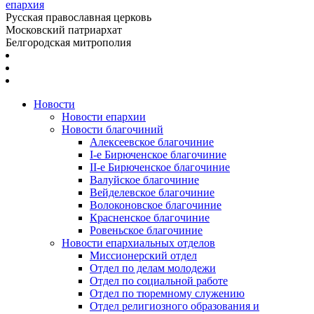
епархия
Русская православная церковь
Московский патриархат
Белгородская митрополия
Новости
Новости епархии
Новости благочиний
Алексеевское благочиние
I-е Бирюченское благочиние
II-е Бирюченское благочиние
Валуйское благочиние
Вейделевское благочиние
Волоконовское благочиние
Красненское благочиние
Ровеньское благочиние
Новости епархиальных отделов
Миссионерский отдел
Отдел по делам молодежи
Отдел по социальной работе
Отдел по тюремному служению
Отдел религиозного образования и