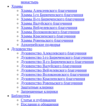
монастырь
Храмы
Храмы Алексеевского благочиния
Храмы I-го Бирюченского благочиния
Храмы II-го Бирюченского благочиния
Храмы Валуйского благочиния
Храмы Вейделевского благочиния
Храмы Волоконовского благочиния
Храмы Красненского благочиния
Храмы Ровеньского благочиния
Архиерейские подворья
Духовенство
Духовенство Алексеевского благочиния
Духовенство I-го Бирюченского благочиния
Духовенство II-го Бирюченского благочиния
Духовенство Валуйского благочиния
Духовенство Вейделевского благочиния
Духовенство Волоконовского благочиния
Духовенство Красненского благочиния
Духовенство Ровеньского благочиния
Заштатные клирики
Запрещенные клирики
Библиотека
Статьи и публикации
Послания и обращения