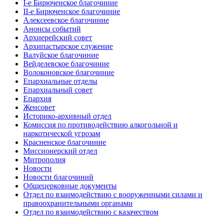
I-е Бирюченское благочиние
II-е Бирюченское благочиние
Алексеевское благочиние
Анонсы событий
Архиерейский совет
Архипастырское служение
Валуйское благочиние
Вейделевское благочиние
Волоконовское благочиние
Епархиальные отделы
Епархиальный совет
Епархия
Женсовет
Историко-архивный отдел
Комиссия по противодействию алкогольной и
наркотической угрозам
Красненское благочиние
Миссионерский отдел
Митрополия
Новости
Новости благочиний
Общецерковные документы
Отдел по взаимодействию с вооруженными силами и
правоохранительными органами
Отдел по взаимодействию с казачеством