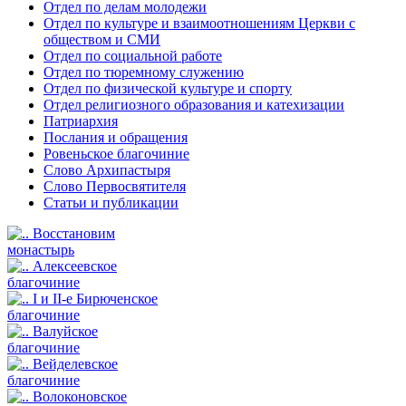
Отдел по делам молодежи
Отдел по культуре и взаимоотношениям Церкви с
обществом и СМИ
Отдел по социальной работе
Отдел по тюремному служению
Отдел по физической культуре и спорту
Отдел религиозного образования и катехизации
Патриархия
Послания и обращения
Ровеньское благочиние
Слово Архипастыря
Слово Первосвятителя
Статьи и публикации
Восстановим
монастырь
Алексеевское
благочиние
I и II-е Бирюченское
благочиние
Валуйское
благочиние
Вейделевское
благочиние
Волоконовское