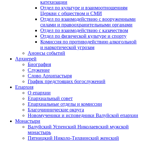
катехизации
Отдел по культуре и взаимоотношениям
Церкви с обществом и СМИ
Отдел по взаимодействию с вооруженными
силами и правоохранительными органами
Отдел по взаимодействию с казачеством
Отдел по физической культуре и спорту
Комиссия по противодействию алкогольной
и наркотической угрозам
Анонсы событий
Архиерей
Биография
Служение
Слово Архипастыря
График предстоящих богослужений
Епархия
О епархии
Епархиальный совет
Епархиальные отделы и комиссии
Благочиннические округа
Новомученики и исповедники Валуйской епархии
Монастыри
Валуйский Успенский Николаевский мужской
монастырь
Пятницкий Николо-Тихвинский женский