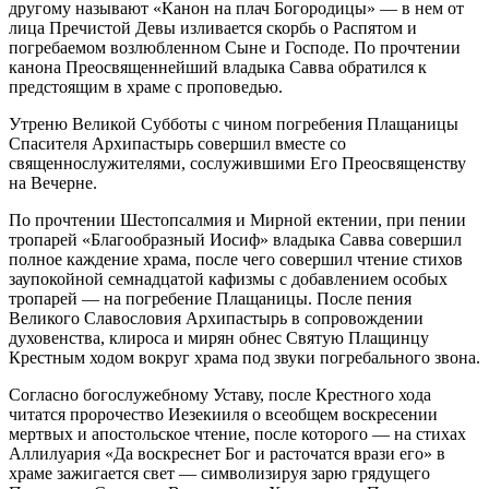
другому называют «Канон на плач Богородицы» — в нем от
лица Пречистой Девы изливается скорбь о Распятом и
погребаемом возлюбленном Сыне и Господе. По прочтении
канона Преосвященнейший владыка Савва обратился к
предстоящим в храме с проповедью.
Утреню Великой Субботы с чином погребения Плащаницы
Спасителя Архипастырь совершил вместе со
священнослужителями, сослужившими Его Преосвященству
на Вечерне.
По прочтении Шестопсалмия и Мирной ектении, при пении
тропарей «Благообразный Иосиф» владыка Савва совершил
полное каждение храма, после чего совершил чтение стихов
заупокойной семнадцатой кафизмы с добавлением особых
тропарей — на погребение Плащаницы. После пения
Великого Славословия Архипастырь в сопровождении
духовенства, клироса и мирян обнес Святую Плащинцу
Крестным ходом вокруг храма под звуки погребального звона.
Согласно богослужебному Уставу, после Крестного хода
читатся пророчество Иезекииля о всеобщем воскресении
мертвых и апостольское чтение, после которого — на стихах
Аллилуария «Да воскреснет Бог и расточатся врази его» в
храме зажигается свет — символизируя зарю грядущего