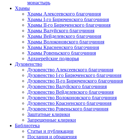
монастырь
Храмы
Храмы Алексеевского благочиния
Храмы I-го Бирюченского благочиния
Храмы II-го Бирюченского благочиния
Храмы Валуйского благочиния
Храмы Вейделевского благочиния
Храмы Волоконовского благочиния
Храмы Красненского благочиния
Храмы Ровеньского благочиния
Архиерейские подворья
Духовенство
Духовенство Алексеевского благочиния
Духовенство I-го Бирюченского благочиния
Духовенство II-го Бирюченского благочиния
Духовенство Валуйского благочиния
Духовенство Вейделевского благочиния
Духовенство Волоконовского благочиния
Духовенство Красненского благочиния
Духовенство Ровеньского благочиния
Заштатные клирики
Запрещенные клирики
Библиотека
Статьи и публикации
Послания и обращения