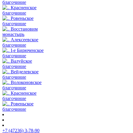
благочиние
Красненское
благочиние
Ровеньское
благочиние
Восстановим
монастырь
Алексеевское
благочиние
I-е Бирюченское
благочиние
Валуйское
благочиние
Вейделевское
благочиние
Волоконовское
благочиние
Красненское
благочиние
Ровеньское
благочиние
+7 (47236) 3-78-90