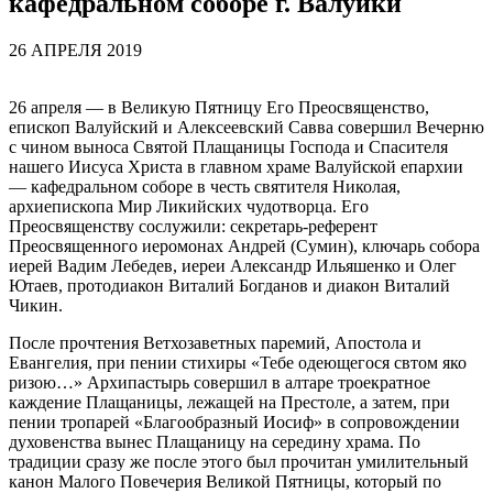
кафедральном соборе г. Валуйки
26 АПРЕЛЯ 2019
26 апреля — в Великую Пятницу Его Преосвященство,
епископ Валуйский и Алексеевский Савва совершил Вечерню
с чином выноса Святой Плащаницы Господа и Спасителя
нашего Иисуса Христа в главном храме Валуйской епархии
— кафедральном соборе в честь святителя Николая,
архиепископа Мир Ликийских чудотворца. Его
Преосвященству сослужили: секретарь-референт
Преосвященного иеромонах Андрей (Сумин), ключарь собора
иерей Вадим Лебедев, иереи Александр Ильяшенко и Олег
Ютаев, протодиакон Виталий Богданов и диакон Виталий
Чикин.
После прочтения Ветхозаветных паремий, Апостола и
Евангелия, при пении стихиры «Тебе одеющегося свтом яко
ризою…» Архипастырь совершил в алтаре троекратное
каждение Плащаницы, лежащей на Престоле, а затем, при
пении тропарей «Благообразный Иосиф» в сопровождении
духовенства вынес Плащаницу на середину храма. По
традиции сразу же после этого был прочитан умилительный
канон Малого Повечерия Великой Пятницы, который по