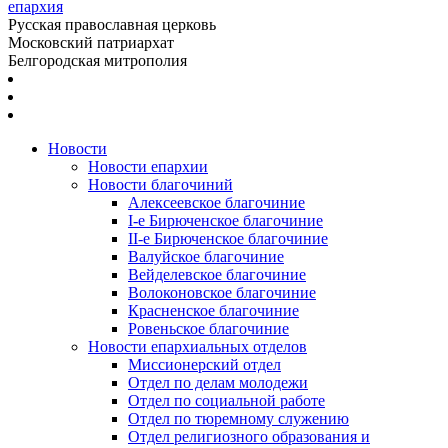
епархия
Русская православная церковь
Московский патриархат
Белгородская митрополия
Новости
Новости епархии
Новости благочиний
Алексеевское благочиние
I-е Бирюченское благочиние
II-е Бирюченское благочиние
Валуйское благочиние
Вейделевское благочиние
Волоконовское благочиние
Красненское благочиние
Ровеньское благочиние
Новости епархиальных отделов
Миссионерский отдел
Отдел по делам молодежи
Отдел по социальной работе
Отдел по тюремному служению
Отдел религиозного образования и