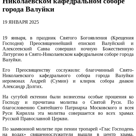
Николаевском кафедральном соборе
города Валуйки
19 ЯНВАРЯ 2025
19 января, в праздник Святого Богоявления (Крещения
Господня) Преосвященнейший епископ Валуйский и
Алексеевский Савва совершил ночную Божественную
Литургию в Свято-Николаевском кафедральном соборе города
Валуйки.
Его Преосвященству сослужили: благочинный Свято-
Николаевского кафедрального собора города Валуйки
иеромонах Андрей (Сумин) и клирик собора диакон
Александр Долгих.
На сугубой ектении были вознесены особые прошения ко
Господу и прочитана молитва о Святой Руси. По
благословению Святейшего Патриарха Московского и всея
Руси Кирилла эта молитва совершается во всех храмах
Русской Православной Церкви.
По заамвонной молитве при пении тропарей «Глас Господень
на водах» священнослужители вышли в центр храма.