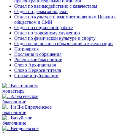
правоохранительными органами
Отдел по взаимодействию с казачеством
Отдел по делам молодежи
Отдел по культуре и взаимоотношениям Церкви с
обществом и СМИ
Отдел по социальной работе
Отдел по тюремному служению
Отдел по физической культуре и спорту
Отдел религиозного образования и катехизации
Патриархия
Послания и обращения
Ровеньское благочиние
Слово Архипастыря
Слово Первосвятителя
Статьи и публикации
Восстановим
монастырь
Алексеевское
благочиние
I и II-е Бирюченское
благочиние
Валуйское
благочиние
Вейделевское