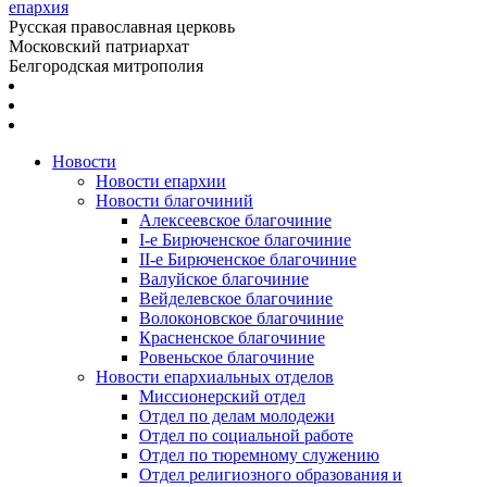
епархия
Русская православная церковь
Московский патриархат
Белгородская митрополия
Новости
Новости епархии
Новости благочиний
Алексеевское благочиние
I-е Бирюченское благочиние
II-е Бирюченское благочиние
Валуйское благочиние
Вейделевское благочиние
Волоконовское благочиние
Красненское благочиние
Ровеньское благочиние
Новости епархиальных отделов
Миссионерский отдел
Отдел по делам молодежи
Отдел по социальной работе
Отдел по тюремному служению
Отдел религиозного образования и