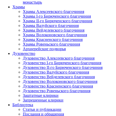
монастырь
Храмы
Храмы Алексеевского благочиния
Храмы I-го Бирюченского благочиния
Храмы II-го Бирюченского благочиния
Храмы Валуйского благочиния
Храмы Вейделевского благочиния
Храмы Волоконовского благочиния
Храмы Красненского благочиния
Храмы Ровеньского благочиния
Архиерейские подворья
Духовенство
Духовенство Алексеевского благочиния
Духовенство I-го Бирюченского благочиния
Духовенство II-го Бирюченского благочиния
Духовенство Валуйского благочиния
Духовенство Вейделевского благочиния
Духовенство Волоконовского благочиния
Духовенство Красненского благочиния
Духовенство Ровеньского благочиния
Заштатные клирики
Запрещенные клирики
Библиотека
Статьи и публикации
Послания и обращения