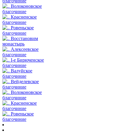
благочиние
Волоконовское
благочиние
Красненское
благочиние
Ровеньское
благочиние
Восстановим
монастырь
Алексеевское
благочиние
I-е Бирюченское
благочиние
Валуйское
благочиние
Вейделевское
благочиние
Волоконовское
благочиние
Красненское
благочиние
Ровеньское
благочиние