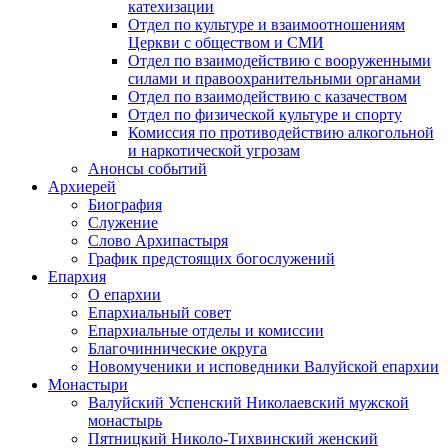
катехизации
Отдел по культуре и взаимоотношениям
Церкви с обществом и СМИ
Отдел по взаимодействию с вооруженными
силами и правоохранительными органами
Отдел по взаимодействию с казачеством
Отдел по физической культуре и спорту
Комиссия по противодействию алкогольной
и наркотической угрозам
Анонсы событий
Архиерей
Биография
Служение
Слово Архипастыря
График предстоящих богослужений
Епархия
О епархии
Епархиальный совет
Епархиальные отделы и комиссии
Благочиннические округа
Новомученики и исповедники Валуйской епархии
Монастыри
Валуйский Успенский Николаевский мужской
монастырь
Пятницкий Николо-Тихвинский женский