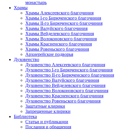
монастырь
Храмы
Храмы Алексеевского благочиния
Храмы I-го Бирюченского благочиния
Храмы II-го Бирюченского благочиния
Храмы Валуйского благочиния
Храмы Вейделевского благочиния
Храмы Волоконовского благочиния
Храмы Красненского благочиния
Храмы Ровеньского благочиния
Архиерейские подворья
Духовенство
Духовенство Алексеевского благочиния
Духовенство I-го Бирюченского благочиния
Духовенство II-го Бирюченского благочиния
Духовенство Валуйского благочиния
Духовенство Вейделевского благочиния
Духовенство Волоконовского благочиния
Духовенство Красненского благочиния
Духовенство Ровеньского благочиния
Заштатные клирики
Запрещенные клирики
Библиотека
Статьи и публикации
Послания и обращения