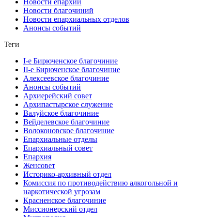
Новости епархии
Новости благочиний
Новости епархиальных отделов
Анонсы событий
Теги
I-е Бирюченское благочиние
II-е Бирюченское благочиние
Алексеевское благочиние
Анонсы событий
Архиерейский совет
Архипастырское служение
Валуйское благочиние
Вейделевское благочиние
Волоконовское благочиние
Епархиальные отделы
Епархиальный совет
Епархия
Женсовет
Историко-архивный отдел
Комиссия по противодействию алкогольной и
наркотической угрозам
Красненское благочиние
Миссионерский отдел