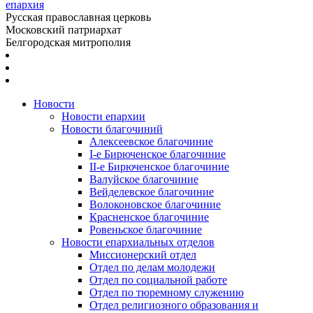
епархия
Русская православная церковь
Московский патриархат
Белгородская митрополия
Новости
Новости епархии
Новости благочиний
Алексеевское благочиние
I-е Бирюченское благочиние
II-е Бирюченское благочиние
Валуйское благочиние
Вейделевское благочиние
Волоконовское благочиние
Красненское благочиние
Ровеньское благочиние
Новости епархиальных отделов
Миссионерский отдел
Отдел по делам молодежи
Отдел по социальной работе
Отдел по тюремному служению
Отдел религиозного образования и