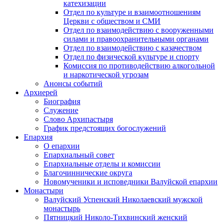
катехизации
Отдел по культуре и взаимоотношениям
Церкви с обществом и СМИ
Отдел по взаимодействию с вооруженными
силами и правоохранительными органами
Отдел по взаимодействию с казачеством
Отдел по физической культуре и спорту
Комиссия по противодействию алкогольной
и наркотической угрозам
Анонсы событий
Архиерей
Биография
Служение
Слово Архипастыря
График предстоящих богослужений
Епархия
О епархии
Епархиальный совет
Епархиальные отделы и комиссии
Благочиннические округа
Новомученики и исповедники Валуйской епархии
Монастыри
Валуйский Успенский Николаевский мужской
монастырь
Пятницкий Николо-Тихвинский женский