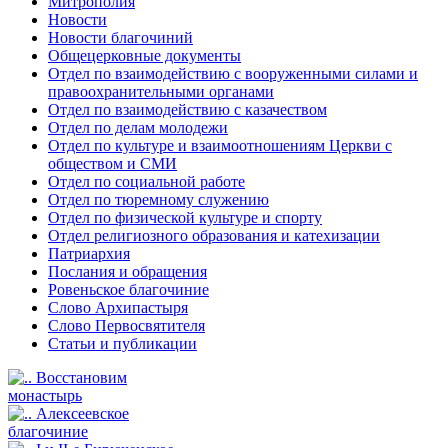
Митрополия
Новости
Новости благочиний
Общецерковные документы
Отдел по взаимодействию с вооруженными силами и
правоохранительными органами
Отдел по взаимодействию с казачеством
Отдел по делам молодежи
Отдел по культуре и взаимоотношениям Церкви с
обществом и СМИ
Отдел по социальной работе
Отдел по тюремному служению
Отдел по физической культуре и спорту
Отдел религиозного образования и катехизации
Патриархия
Послания и обращения
Ровеньское благочиние
Слово Архипастыря
Слово Первосвятителя
Статьи и публикации
Восстановим
монастырь
Алексеевское
благочиние