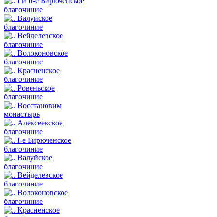
I и II-е Бирюченское
благочиние
Валуйское
благочиние
Вейделевское
благочиние
Волоконовское
благочиние
Красненское
благочиние
Ровеньское
благочиние
Восстановим
монастырь
Алексеевское
благочиние
I-е Бирюченское
благочиние
Валуйское
благочиние
Вейделевское
благочиние
Волоконовское
благочиние
Красненское