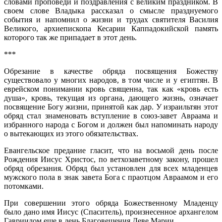
словами проповеди и поздравления с великим праздником. В
своем слове Владыка рассказал о смысле празднуемого
события и напомнил о жизни и трудах святителя Василия
Великого, архиепископа Кесарии Каппадокийской память
которого так же припадает в этот день.
***
Обрезание в качестве обряда посвящения Божеству
существовало у многих народов, в том числе и у египтян. В
еврейском понимании кровь священна, так как «кровь есть
душа», кровь, текущая из органа, дающего жизнь, означает
посвящение Богу жизни, принятой как дар. У израильтян этот
обряд стал знаменовать вступление в союз-завет Авраама и
избранного народа с Богом и должен был напоминать народу
о вытекающих из этого обязательствах.
Евангельское предание гласит, что на восьмой день после
Рождения Иисус Христос, по ветхозаветному закону, прошел
обряд обрезания. Обряд был установлен для всех младенцев
мужского пола в знак завета Бога с праотцом Авраамом и его
потомками.
При совершении этого обряда Божественному Младенцу
было дано имя Иисус (Спаситель), произнесенное архангелом
Гавриилом еще в день Благовещения Деве Марии.