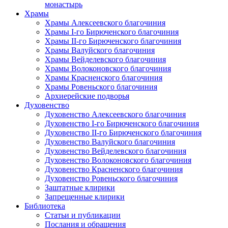
монастырь
Храмы
Храмы Алексеевского благочиния
Храмы I-го Бирюченского благочиния
Храмы II-го Бирюченского благочиния
Храмы Валуйского благочиния
Храмы Вейделевского благочиния
Храмы Волоконовского благочиния
Храмы Красненского благочиния
Храмы Ровеньского благочиния
Архиерейские подворья
Духовенство
Духовенство Алексеевского благочиния
Духовенство I-го Бирюченского благочиния
Духовенство II-го Бирюченского благочиния
Духовенство Валуйского благочиния
Духовенство Вейделевского благочиния
Духовенство Волоконовского благочиния
Духовенство Красненского благочиния
Духовенство Ровеньского благочиния
Заштатные клирики
Запрещенные клирики
Библиотека
Статьи и публикации
Послания и обращения