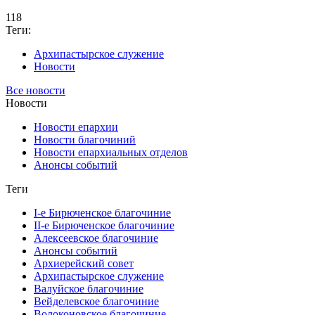
118
Теги:
Архипастырское служение
Новости
Все новости
Новости
Новости епархии
Новости благочиний
Новости епархиальных отделов
Анонсы событий
Теги
I-е Бирюченское благочиние
II-е Бирюченское благочиние
Алексеевское благочиние
Анонсы событий
Архиерейский совет
Архипастырское служение
Валуйское благочиние
Вейделевское благочиние
Волоконовское благочиние