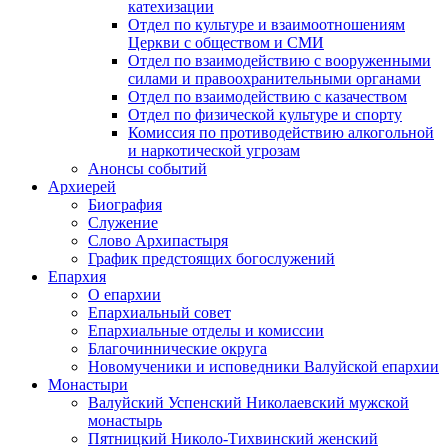
катехизации
Отдел по культуре и взаимоотношениям
Церкви с обществом и СМИ
Отдел по взаимодействию с вооруженными
силами и правоохранительными органами
Отдел по взаимодействию с казачеством
Отдел по физической культуре и спорту
Комиссия по противодействию алкогольной
и наркотической угрозам
Анонсы событий
Архиерей
Биография
Служение
Слово Архипастыря
График предстоящих богослужений
Епархия
О епархии
Епархиальный совет
Епархиальные отделы и комиссии
Благочиннические округа
Новомученики и исповедники Валуйской епархии
Монастыри
Валуйский Успенский Николаевский мужской
монастырь
Пятницкий Николо-Тихвинский женский