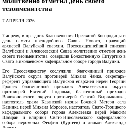
молитвенно отметил день своего
тезоименитства
7 АПРЕЛЯ 2026
7 апреля, в праздник Благовещения Пресвятой Богородицы и
день памяти преподобного Саввы Нового, правящий
архиерей Валуйской епархии, Преосвященнейший епископ
Валуйский и Алексеевский Савва молитвенно отметил день
своего тезоименитства, совершив Божественную Литургию в
Свято-Николаевском кафедральном соборе города Валуйки.
Его Преосвященству сослужили: благочинный приходов
Валуйского округа протоиерей Михаил Чайка, секретарь-
референт управляющего Валуйской епархией иерей Георгий
Грошев благочинный приходов Алексеевского округа
протоиерей Евгений Подолько, благочинный приходов
Волоконовского округа протоиерей Сергий Вырвыкишка,
настоятель храма Казанской иконы Божией Матери села
Казинка иерей Михаил Морозов, настоятель Свято-Троицкого
кафедрального собора города Алексеевка иерей Максим
Шамрай и клирики Свято-Николаевского кафедрального
собора иеромонах Феофил (Куртеев) и диакон Александр
Долгих.