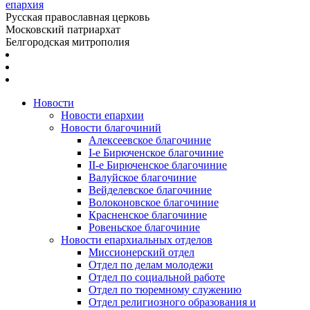
епархия
Русская православная церковь
Московский патриархат
Белгородская митрополия
Новости
Новости епархии
Новости благочиний
Алексеевское благочиние
I-е Бирюченское благочиние
II-е Бирюченское благочиние
Валуйское благочиние
Вейделевское благочиние
Волоконовское благочиние
Красненское благочиние
Ровеньское благочиние
Новости епархиальных отделов
Миссионерский отдел
Отдел по делам молодежи
Отдел по социальной работе
Отдел по тюремному служению
Отдел религиозного образования и