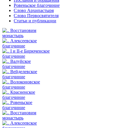
Послания и обращения
Ровеньское благочиние
Слово Архипастыря
Слово Первосвятителя
Статьи и публикации
Восстановим
монастырь
Алексеевское
благочиние
I и II-е Бирюченское
благочиние
Валуйское
благочиние
Вейделевское
благочиние
Волоконовское
благочиние
Красненское
благочиние
Ровеньское
благочиние
Восстановим
монастырь
Алексеевское