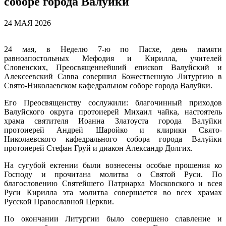
соборе города Валуйки
24 МАЯ 2026
24 мая, в Неделю 7-ю по Пасхе, день памяти
равноапостольных Мефодия и Кирилла, учителей
Словенских, Преосвященнейший епископ Валуйский и
Алексеевский Савва совершил Божественную Литургию в
Свято-Николаевском кафедральном соборе города Валуйки.
Его Преосвященству сослужили: благочинный приходов
Валуйского округа протоиерей Михаил чайка, настоятель
храма святителя Иоанна Златоуста города Валуйки
протоиерей Андрей Шаройко и клирики Свято-
Николаевского кафедрального собора города Валуйки
протоиерей Стефан Груй и диакон Александр Долгих.
На сугубой ектении были вознесены особые прошения ко
Господу и прочитана молитва о Святой Руси. По
благословению Святейшего Патриарха Московского и всея
Руси Кирилла эта молитва совершается во всех храмах
Русской Православной Церкви.
По окончании Литургии было совершено славление и