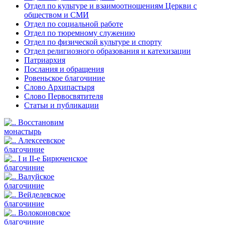
Отдел по культуре и взаимоотношениям Церкви с
обществом и СМИ
Отдел по социальной работе
Отдел по тюремному служению
Отдел по физической культуре и спорту
Отдел религиозного образования и катехизации
Патриархия
Послания и обращения
Ровеньское благочиние
Слово Архипастыря
Слово Первосвятителя
Статьи и публикации
Восстановим
монастырь
Алексеевское
благочиние
I и II-е Бирюченское
благочиние
Валуйское
благочиние
Вейделевское
благочиние
Волоконовское
благочиние