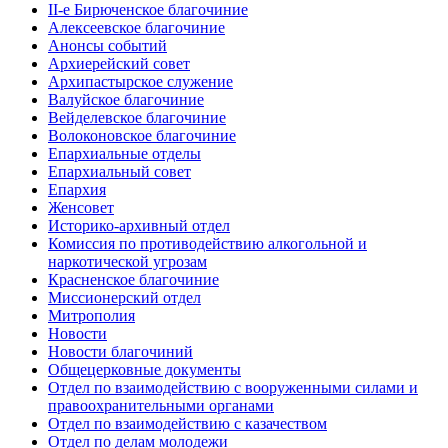
II-е Бирюченское благочиние
Алексеевское благочиние
Анонсы событий
Архиерейский совет
Архипастырское служение
Валуйское благочиние
Вейделевское благочиние
Волоконовское благочиние
Епархиальные отделы
Епархиальный совет
Епархия
Женсовет
Историко-архивный отдел
Комиссия по противодействию алкогольной и
наркотической угрозам
Красненское благочиние
Миссионерский отдел
Митрополия
Новости
Новости благочиний
Общецерковные документы
Отдел по взаимодействию с вооруженными силами и
правоохранительными органами
Отдел по взаимодействию с казачеством
Отдел по делам молодежи