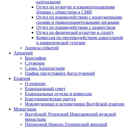
катехизации
Отдел по культуре и взаимоотношениям
Церкви с обществом и СМИ
Отдел по взаимодействию с вооруженными
силами и правоохранительными органами
Отдел по взаимодействию с казачеством
Отдел по физической культуре и спорту
Комиссия по противодействию алкогольной
и наркотической угрозам
Анонсы событий
Архиерей
Биография
Служение
Слово Архипастыря
График предстоящих богослужений
Епархия
О епархии
Епархиальный совет
Епархиальные отделы и комиссии
Благочиннические округа
Новомученики и исповедники Валуйской епархии
Монастыри
Валуйский Успенский Николаевский мужской
монастырь
Пятницкий Николо-Тихвинский женский