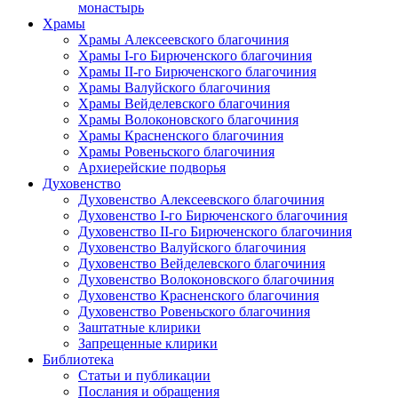
монастырь
Храмы
Храмы Алексеевского благочиния
Храмы I-го Бирюченского благочиния
Храмы II-го Бирюченского благочиния
Храмы Валуйского благочиния
Храмы Вейделевского благочиния
Храмы Волоконовского благочиния
Храмы Красненского благочиния
Храмы Ровеньского благочиния
Архиерейские подворья
Духовенство
Духовенство Алексеевского благочиния
Духовенство I-го Бирюченского благочиния
Духовенство II-го Бирюченского благочиния
Духовенство Валуйского благочиния
Духовенство Вейделевского благочиния
Духовенство Волоконовского благочиния
Духовенство Красненского благочиния
Духовенство Ровеньского благочиния
Заштатные клирики
Запрещенные клирики
Библиотека
Статьи и публикации
Послания и обращения