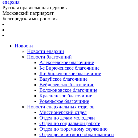
епархия
Русская православная церковь
Московский патриархат
Белгородская митрополия
Новости
Новости епархии
Новости благочиний
Алексеевское благочиние
I-е Бирюченское благочиние
II-е Бирюченское благочиние
Валуйское благочиние
Вейделевское благочиние
Волоконовское благочиние
Красненское благочиние
Ровеньское благочиние
Новости епархиальных отделов
Миссионерский отдел
Отдел по делам молодежи
Отдел по социальной работе
Отдел по тюремному служению
Отдел религиозного образования и