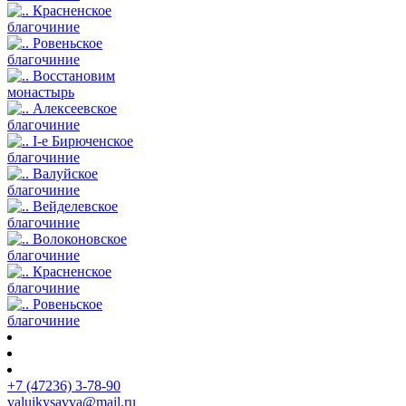
Красненское
благочиние
Ровеньское
благочиние
Восстановим
монастырь
Алексеевское
благочиние
I-е Бирюченское
благочиние
Валуйское
благочиние
Вейделевское
благочиние
Волоконовское
благочиние
Красненское
благочиние
Ровеньское
благочиние
+7 (47236) 3-78-90
valuikysavva@mail.ru