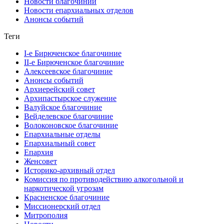
Новости благочиний
Новости епархиальных отделов
Анонсы событий
Теги
I-е Бирюченское благочиние
II-е Бирюченское благочиние
Алексеевское благочиние
Анонсы событий
Архиерейский совет
Архипастырское служение
Валуйское благочиние
Вейделевское благочиние
Волоконовское благочиние
Епархиальные отделы
Епархиальный совет
Епархия
Женсовет
Историко-архивный отдел
Комиссия по противодействию алкогольной и
наркотической угрозам
Красненское благочиние
Миссионерский отдел
Митрополия