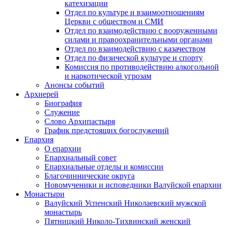
катехизации
Отдел по культуре и взаимоотношениям
Церкви с обществом и СМИ
Отдел по взаимодействию с вооруженными
силами и правоохранительными органами
Отдел по взаимодействию с казачеством
Отдел по физической культуре и спорту
Комиссия по противодействию алкогольной
и наркотической угрозам
Анонсы событий
Архиерей
Биография
Служение
Слово Архипастыря
График предстоящих богослужений
Епархия
О епархии
Епархиальный совет
Епархиальные отделы и комиссии
Благочиннические округа
Новомученики и исповедники Валуйской епархии
Монастыри
Валуйский Успенский Николаевский мужской
монастырь
Пятницкий Николо-Тихвинский женский