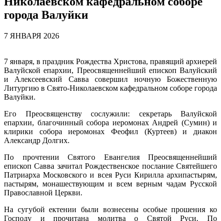
Николаевском кафедральном соборе
города Валуйки
7 ЯНВАРЯ 2026
7 января, в праздник Рождества Христова, правящий архиерей
Валуйской епархии, Преосвященнейший епископ Валуйский
и Алексеевский Савва совершил ночную Божественную
Литургию в Свято-Николаевском кафедральном соборе города
Валуйки.
Его Преосвященству сослужили: секретарь Валуйской
епархии, благочинный собора иеромонах Андрей (Сумин) и
клирики собора иеромонах Феофил (Куртеев) и диакон
Александр Долгих.
По прочтении Святого Евангелия Преосвященнейший
епископ Савва зачитал Рождественское послание Святейшего
Патриарха Московского и всея Руси Кирилла архипастырям,
пастырям, монашествующим и всем верным чадам Русской
Православной Церкви.
На сугубой ектении были вознесены особые прошения ко
Господу и прочитана молитва о Святой Руси. По