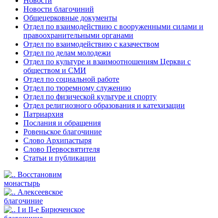
Новости
Новости благочиний
Общецерковные документы
Отдел по взаимодействию с вооруженными силами и
правоохранительными органами
Отдел по взаимодействию с казачеством
Отдел по делам молодежи
Отдел по культуре и взаимоотношениям Церкви с
обществом и СМИ
Отдел по социальной работе
Отдел по тюремному служению
Отдел по физической культуре и спорту
Отдел религиозного образования и катехизации
Патриархия
Послания и обращения
Ровеньское благочиние
Слово Архипастыря
Слово Первосвятителя
Статьи и публикации
Восстановим
монастырь
Алексеевское
благочиние
I и II-е Бирюченское