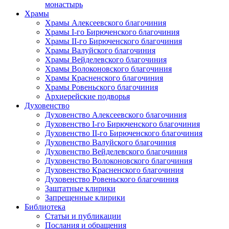
монастырь
Храмы
Храмы Алексеевского благочиния
Храмы I-го Бирюченского благочиния
Храмы II-го Бирюченского благочиния
Храмы Валуйского благочиния
Храмы Вейделевского благочиния
Храмы Волоконовского благочиния
Храмы Красненского благочиния
Храмы Ровеньского благочиния
Архиерейские подворья
Духовенство
Духовенство Алексеевского благочиния
Духовенство I-го Бирюченского благочиния
Духовенство II-го Бирюченского благочиния
Духовенство Валуйского благочиния
Духовенство Вейделевского благочиния
Духовенство Волоконовского благочиния
Духовенство Красненского благочиния
Духовенство Ровеньского благочиния
Заштатные клирики
Запрещенные клирики
Библиотека
Статьи и публикации
Послания и обращения