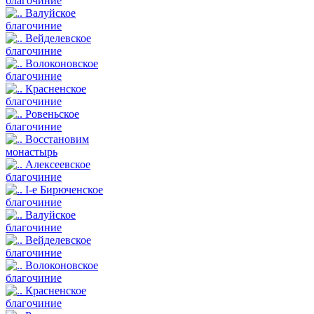
благочиние
Валуйское
благочиние
Вейделевское
благочиние
Волоконовское
благочиние
Красненское
благочиние
Ровеньское
благочиние
Восстановим
монастырь
Алексеевское
благочиние
I-е Бирюченское
благочиние
Валуйское
благочиние
Вейделевское
благочиние
Волоконовское
благочиние
Красненское
благочиние