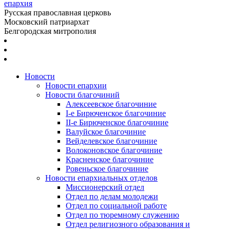
епархия
Русская православная церковь
Московский патриархат
Белгородская митрополия
Новости
Новости епархии
Новости благочиний
Алексеевское благочиние
I-е Бирюченское благочиние
II-е Бирюченское благочиние
Валуйское благочиние
Вейделевское благочиние
Волоконовское благочиние
Красненское благочиние
Ровеньское благочиние
Новости епархиальных отделов
Миссионерский отдел
Отдел по делам молодежи
Отдел по социальной работе
Отдел по тюремному служению
Отдел религиозного образования и