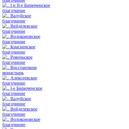
благочиние
I и II-е Бирюченское
благочиние
Валуйское
благочиние
Вейделевское
благочиние
Волоконовское
благочиние
Красненское
благочиние
Ровеньское
благочиние
Восстановим
монастырь
Алексеевское
благочиние
I-е Бирюченское
благочиние
Валуйское
благочиние
Вейделевское
благочиние
Волоконовское
благочиние