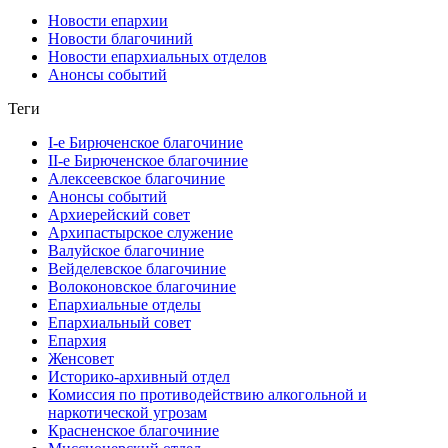
Новости епархии
Новости благочиний
Новости епархиальных отделов
Анонсы событий
Теги
I-е Бирюченское благочиние
II-е Бирюченское благочиние
Алексеевское благочиние
Анонсы событий
Архиерейский совет
Архипастырское служение
Валуйское благочиние
Вейделевское благочиние
Волоконовское благочиние
Епархиальные отделы
Епархиальный совет
Епархия
Женсовет
Историко-архивный отдел
Комиссия по противодействию алкогольной и
наркотической угрозам
Красненское благочиние