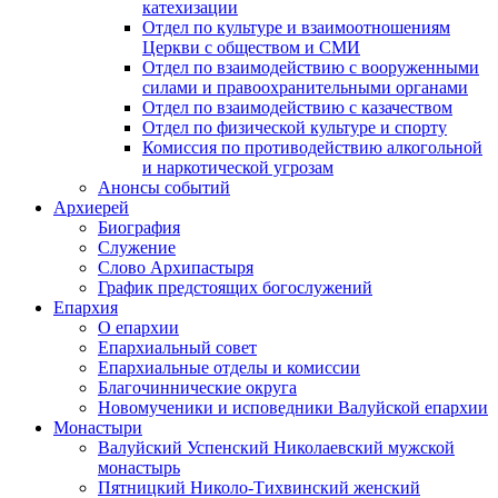
катехизации
Отдел по культуре и взаимоотношениям
Церкви с обществом и СМИ
Отдел по взаимодействию с вооруженными
силами и правоохранительными органами
Отдел по взаимодействию с казачеством
Отдел по физической культуре и спорту
Комиссия по противодействию алкогольной
и наркотической угрозам
Анонсы событий
Архиерей
Биография
Служение
Слово Архипастыря
График предстоящих богослужений
Епархия
О епархии
Епархиальный совет
Епархиальные отделы и комиссии
Благочиннические округа
Новомученики и исповедники Валуйской епархии
Монастыри
Валуйский Успенский Николаевский мужской
монастырь
Пятницкий Николо-Тихвинский женский