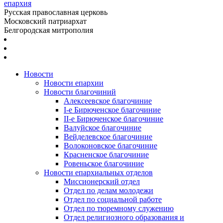
епархия
Русская православная церковь
Московский патриархат
Белгородская митрополия
Новости
Новости епархии
Новости благочиний
Алексеевское благочиние
I-е Бирюченское благочиние
II-е Бирюченское благочиние
Валуйское благочиние
Вейделевское благочиние
Волоконовское благочиние
Красненское благочиние
Ровеньское благочиние
Новости епархиальных отделов
Миссионерский отдел
Отдел по делам молодежи
Отдел по социальной работе
Отдел по тюремному служению
Отдел религиозного образования и