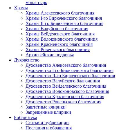
монастырь
Храмы
Храмы Алексеевского благочиния
Храмы I-го Бирюченского благочиния
Храмы II-го Бирюченского благочиния
Храмы Валуйского благочиния
Храмы Вейделевского благочиния
Храмы Волоконовского благочиния
Храмы Красненского благочиния
Храмы Ровеньского благочиния
Архиерейские подворья
Духовенство
Духовенство Алексеевского благочиния
Духовенство I-го Бирюченского благочиния
Духовенство II-го Бирюченского благочиния
Духовенство Валуйского благочиния
Духовенство Вейделевского благочиния
Духовенство Волоконовского благочиния
Духовенство Красненского благочиния
Духовенство Ровеньского благочиния
Заштатные клирики
Запрещенные клирики
Библиотека
Статьи и публикации
Послания и обращения