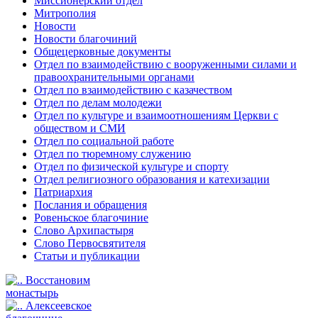
Миссионерский отдел
Митрополия
Новости
Новости благочиний
Общецерковные документы
Отдел по взаимодействию с вооруженными силами и
правоохранительными органами
Отдел по взаимодействию с казачеством
Отдел по делам молодежи
Отдел по культуре и взаимоотношениям Церкви с
обществом и СМИ
Отдел по социальной работе
Отдел по тюремному служению
Отдел по физической культуре и спорту
Отдел религиозного образования и катехизации
Патриархия
Послания и обращения
Ровеньское благочиние
Слово Архипастыря
Слово Первосвятителя
Статьи и публикации
Восстановим
монастырь
Алексеевское