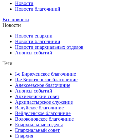
Новости
Новости благочиний
Все новости
Новости
Новости епархии
Новости благочиний
Новости епархиальных отделов
Анонсы событий
Теги
I-е Бирюченское благочиние
II-е Бирюченское благочиние
Алексеевское благочиние
Анонсы событий
Архиерейский совет
Архипастырское служение
Валуйское благочиние
Вейделевское благочиние
Волоконовское благочиние
Епархиальные отделы
Епархиальный совет
Епархия