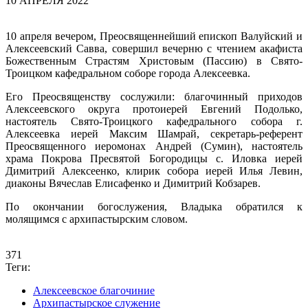
10 АПРЕЛЯ 2022
10 апреля вечером, Преосвященнейший епископ Валуйский и
Алексеевский Савва, совершил вечерню с чтением акафиста
Божественным Страстям Христовым (Пассию) в Свято-
Троицком кафедральном соборе города Алексеевка.
Его Преосвященству сослужили: благочинный приходов
Алексеевского округа протоиерей Евгений Подолько,
настоятель Свято-Троицкого кафедрального собора г.
Алексеевка иерей Максим Шамрай, секретарь-референт
Преосвященного иеромонах Андрей (Сумин), настоятель
храма Покрова Пресвятой Богородицы с. Иловка иерей
Димитрий Алексеенко, клирик собора иерей Илья Левин,
диаконы Вячеслав Елисафенко и Димитрий Кобзарев.
По окончании богослужения, Владыка обратился к
молящимся с архипастырским словом.
371
Теги:
Алексеевское благочиние
Архипастырское служение