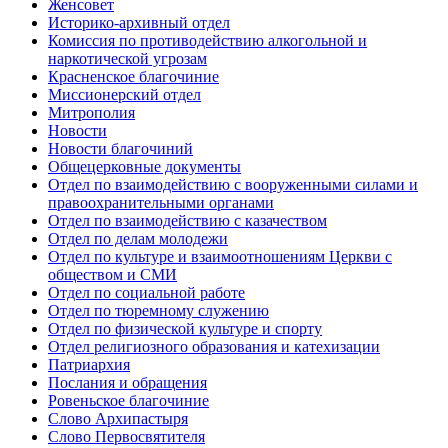
Женсовет
Историко-архивный отдел
Комиссия по противодействию алкогольной и
наркотической угрозам
Красненское благочиние
Миссионерский отдел
Митрополия
Новости
Новости благочиний
Общецерковные документы
Отдел по взаимодействию с вооруженными силами и
правоохранительными органами
Отдел по взаимодействию с казачеством
Отдел по делам молодежи
Отдел по культуре и взаимоотношениям Церкви с
обществом и СМИ
Отдел по социальной работе
Отдел по тюремному служению
Отдел по физической культуре и спорту
Отдел религиозного образования и катехизации
Патриархия
Послания и обращения
Ровеньское благочиние
Слово Архипастыря
Слово Первосвятителя