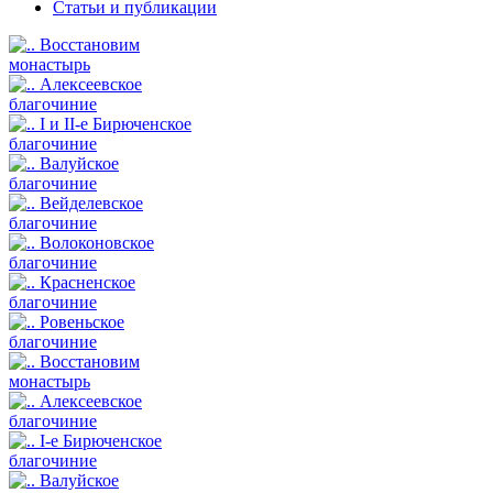
Статьи и публикации
Восстановим
монастырь
Алексеевское
благочиние
I и II-е Бирюченское
благочиние
Валуйское
благочиние
Вейделевское
благочиние
Волоконовское
благочиние
Красненское
благочиние
Ровеньское
благочиние
Восстановим
монастырь
Алексеевское
благочиние
I-е Бирюченское
благочиние
Валуйское