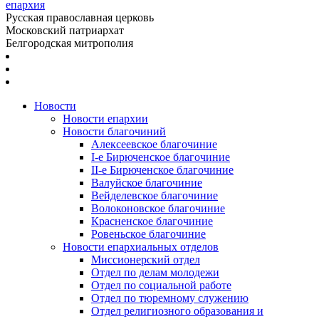
епархия
Русская православная церковь
Московский патриархат
Белгородская митрополия
Новости
Новости епархии
Новости благочиний
Алексеевское благочиние
I-е Бирюченское благочиние
II-е Бирюченское благочиние
Валуйское благочиние
Вейделевское благочиние
Волоконовское благочиние
Красненское благочиние
Ровеньское благочиние
Новости епархиальных отделов
Миссионерский отдел
Отдел по делам молодежи
Отдел по социальной работе
Отдел по тюремному служению
Отдел религиозного образования и