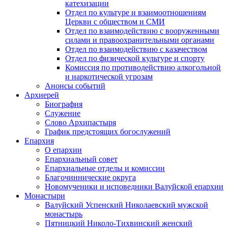
катехизации
Отдел по культуре и взаимоотношениям
Церкви с обществом и СМИ
Отдел по взаимодействию с вооруженными
силами и правоохранительными органами
Отдел по взаимодействию с казачеством
Отдел по физической культуре и спорту
Комиссия по противодействию алкогольной
и наркотической угрозам
Анонсы событий
Архиерей
Биография
Служение
Слово Архипастыря
График предстоящих богослужений
Епархия
О епархии
Епархиальный совет
Епархиальные отделы и комиссии
Благочиннические округа
Новомученики и исповедники Валуйской епархии
Монастыри
Валуйский Успенский Николаевский мужской
монастырь
Пятницкий Николо-Тихвинский женский