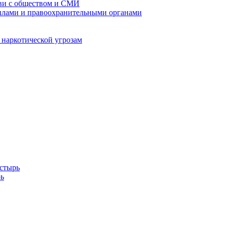
кви с обществом и СМИ
илами и правоохранительными органами
 наркотической угрозам
стырь
ь