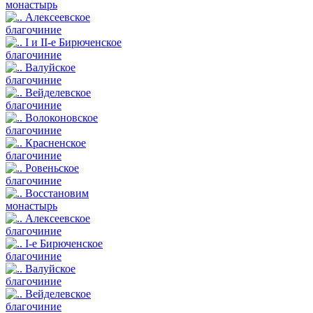
монастырь
Алексеевское
благочиние
I и II-е Бирюченское
благочиние
Валуйское
благочиние
Вейделевское
благочиние
Волоконовское
благочиние
Красненское
благочиние
Ровеньское
благочиние
Восстановим
монастырь
Алексеевское
благочиние
I-е Бирюченское
благочиние
Валуйское
благочиние
Вейделевское
благочиние