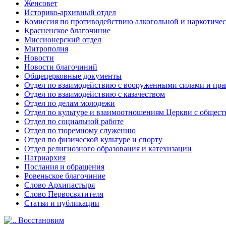
Женсовет
Историко-архивный отдел
Комиссия по противодействию алкогольной и наркотичес
Красненское благочиние
Миссионерский отдел
Митрополия
Новости
Новости благочиний
Общецерковные документы
Отдел по взаимодействию с вооруженными силами и пр
Отдел по взаимодействию с казачеством
Отдел по делам молодежи
Отдел по культуре и взаимоотношениям Церкви с общес
Отдел по социальной работе
Отдел по тюремному служению
Отдел по физической культуре и спорту
Отдел религиозного образования и катехизации
Патриархия
Послания и обращения
Ровеньское благочиние
Слово Архипастыря
Слово Первосвятителя
Статьи и публикации
Восстановим