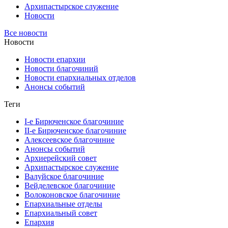
Архипастырское служение
Новости
Все новости
Новости
Новости епархии
Новости благочиний
Новости епархиальных отделов
Анонсы событий
Теги
I-е Бирюченское благочиние
II-е Бирюченское благочиние
Алексеевское благочиние
Анонсы событий
Архиерейский совет
Архипастырское служение
Валуйское благочиние
Вейделевское благочиние
Волоконовское благочиние
Епархиальные отделы
Епархиальный совет
Епархия