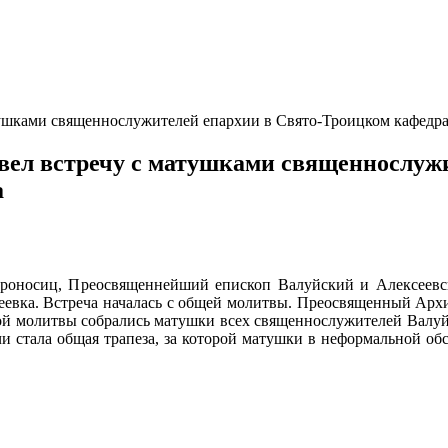
ушками священнослужителей епархии в Свято-Троицком кафедра
ел встречу с матушками священнослужи
а
мироносиц, Преосвященнейший епископ Валуйский и Алексеев
еевка. Встреча началась с общей молитвы. Преосвященный Арх
ной молитвы собрались матушки всех священнослужителей Валу
и стала общая трапеза, за которой матушки в неформальной обс