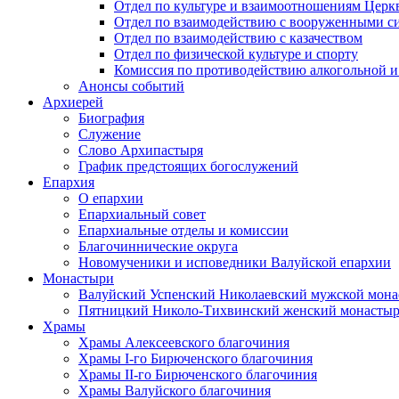
Отдел по культуре и взаимоотношениям Цер
Отдел по взаимодействию с вооруженными с
Отдел по взаимодействию с казачеством
Отдел по физической культуре и спорту
Комиссия по противодействию алкогольной и
Анонсы событий
Архиерей
Биография
Служение
Слово Архипастыря
График предстоящих богослужений
Епархия
О епархии
Епархиальный совет
Епархиальные отделы и комиссии
Благочиннические округа
Новомученики и исповедники Валуйской епархии
Монастыри
Валуйский Успенский Николаевский мужской мона
Пятницкий Николо-Тихвинский женский монастыр
Храмы
Храмы Алексеевского благочиния
Храмы I-го Бирюченского благочиния
Храмы II-го Бирюченского благочиния
Храмы Валуйского благочиния