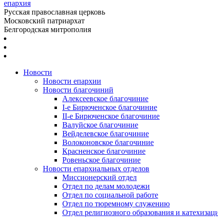
епархия
Русская православная церковь
Московский патриархат
Белгородская митрополия
Новости
Новости епархии
Новости благочиний
Алексеевское благочиние
I-е Бирюченское благочиние
II-е Бирюченское благочиние
Валуйское благочиние
Вейделевское благочиние
Волоконовское благочиние
Красненское благочиние
Ровеньское благочиние
Новости епархиальных отделов
Миссионерский отдел
Отдел по делам молодежи
Отдел по социальной работе
Отдел по тюремному служению
Отдел религиозного образования и катехизац