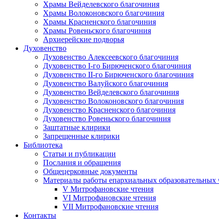
Храмы Вейделевского благочиния
Храмы Волоконовского благочиния
Храмы Красненского благочиния
Храмы Ровеньского благочиния
Архиерейские подворья
Духовенство
Духовенство Алексеевского благочиния
Духовенство I-го Бирюченского благочиния
Духовенство II-го Бирюченского благочиния
Духовенство Валуйского благочиния
Духовенство Вейделевского благочиния
Духовенство Волоконовского благочиния
Духовенство Красненского благочиния
Духовенство Ровеньского благочиния
Заштатные клирики
Запрещенные клирики
Библиотека
Статьи и публикации
Послания и обращения
Общецерковные документы
Материалы работы епархиальных образовательных
V Митрофановские чтения
VI Митрофановские чтения
VII Митрофановские чтения
Контакты