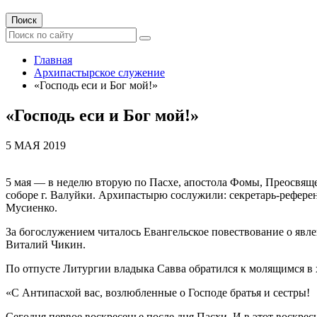
Поиск
Главная
Архипастырское служение
«Господь еси и Бог мой!»
«Господь еси и Бог мой!»
5 МАЯ 2019
5 мая — в неделю вторую по Пасхе, апостола Фомы, Преосвя
соборе г. Валуйки. Архипастырю сослужили: секретарь-рефер
Мусиенко.
За богослужением читалось Евангельское повествование о явл
Виталий Чикин.
По отпусте Литургии владыка Савва обратился к молящимся в 
«С Антипасхой вас, возлюбленные о Господе братья и сестры!
Сегодня первое воскресенье после дня Пасхи. И в этот воскре