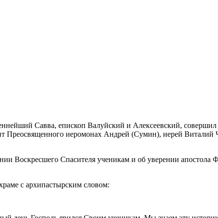
щеннейший Савва, епископ Валуйский и Алексеевский, соверши
ент Преосвященного иеромонах Андрей (Сумин), иерей Виталий 
ении Воскресшего Спасителя ученикам и об уверении апостола 
храме с архипастырским словом:
сный день Господь явился Своим ученикам. Мы знаем эту истори