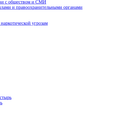
кви с обществом и СМИ
илами и правоохранительными органами
 наркотической угрозам
стырь
ь