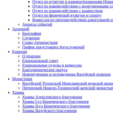
Отдел по культуре и взаимоотношениям Цер
Отдел по взаимодействию с вооруженными с
Отдел по взаимодействию с казачеством
Отдел по физической культуре и спорту
Комиссия по противодействию алкогольной и
Анонсы событий
Архиерей
Биография
Служение
Слово Архипастыря
График предстоящих богослужений
Епархия
О епархии
Епархиальный совет
Епархиальные отделы и комиссии
Благочиннические округа
Новомученики и исповедники Валуйской епархии
Монастыри
Валуйский Успенский Николаевский мужской мона
Пятницкий Николо-Тихвинский женский монастыр
Храмы
Храмы Алексеевского благочиния
Храмы I-го Бирюченского благочиния
Храмы II-го Бирюченского благочиния
Храмы Валуйского благочиния