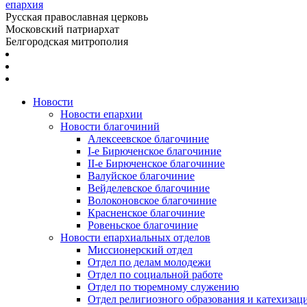
епархия
Русская православная церковь
Московский патриархат
Белгородская митрополия
Новости
Новости епархии
Новости благочиний
Алексеевское благочиние
I-е Бирюченское благочиние
II-е Бирюченское благочиние
Валуйское благочиние
Вейделевское благочиние
Волоконовское благочиние
Красненское благочиние
Ровеньское благочиние
Новости епархиальных отделов
Миссионерский отдел
Отдел по делам молодежи
Отдел по социальной работе
Отдел по тюремному служению
Отдел религиозного образования и катехизац