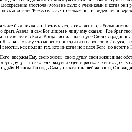
нь Воскресения апостола Фомы не было с учениками и когда они р
вшись апостолу Фоме, сказал, что «блажены не видевшие и веровав
а тоже был похвален. Потому что, к сожалению, в большинстве с
 брата Авеля, и сам Бог лицом к лицу ему сказал: «Где брат тво
кеи не верили в Бога. Когда Господь накануне Своих страданий,
 Лазаря. Потому что многие приходили и веровали в Иисуса, что
высоты, как подвиг тех, кто никогда не видел Бога, но верит в 
 Него, вверяем Ему свою жизнь, свою душу, свои жизненные обст
уг другу – и это очень радует людей и располагает их друг ко д
судьбу. И тогда Господь Сам управляет нашей жизнью, Он входит