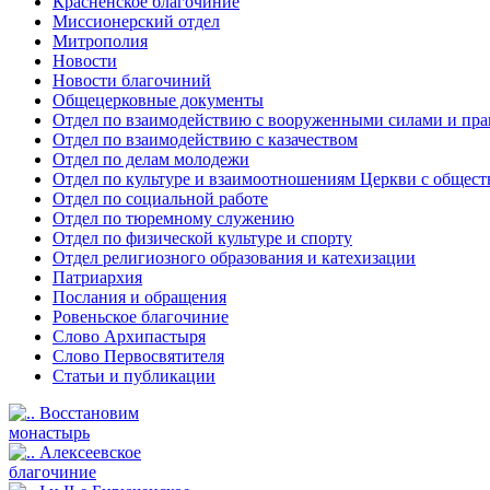
Красненское благочиние
Миссионерский отдел
Митрополия
Новости
Новости благочиний
Общецерковные документы
Отдел по взаимодействию с вооруженными силами и пр
Отдел по взаимодействию с казачеством
Отдел по делам молодежи
Отдел по культуре и взаимоотношениям Церкви с общес
Отдел по социальной работе
Отдел по тюремному служению
Отдел по физической культуре и спорту
Отдел религиозного образования и катехизации
Патриархия
Послания и обращения
Ровеньское благочиние
Слово Архипастыря
Слово Первосвятителя
Статьи и публикации
Восстановим
монастырь
Алексеевское
благочиние