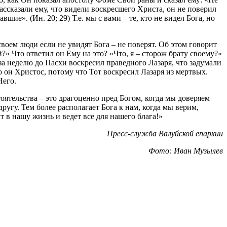
ассказали ему, что видели воскресшего Христа, он не поверил
шие». (Ин. 20; 29) Т.е. мы с вами – те, кто не видел Бога, но
воем люди если не увидят Бога – не поверят. Об этом говорит
й?» Что ответил он Ему на это? «Что, я – сторож брату своему?»
 за неделю до Пасхи воскресил праведного Лазаря, что задумали
 он Христос, потому что Тот воскресил Лазаря из мертвых.
Него.
оятельства – это драгоценно пред Богом, когда мы доверяем
ругу. Тем более располагает Бога к нам, когда мы верим,
 в нашу жизнь и ведет все для нашего блага!»
Пресс-служба Валуйской епархии
Фото: Иван Музылев