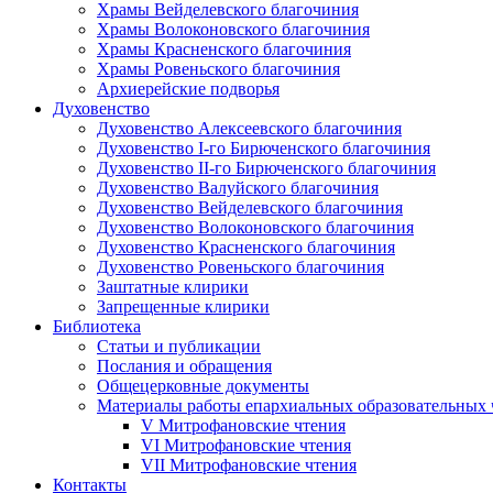
Храмы Вейделевского благочиния
Храмы Волоконовского благочиния
Храмы Красненского благочиния
Храмы Ровеньского благочиния
Архиерейские подворья
Духовенство
Духовенство Алексеевского благочиния
Духовенство I-го Бирюченского благочиния
Духовенство II-го Бирюченского благочиния
Духовенство Валуйского благочиния
Духовенство Вейделевского благочиния
Духовенство Волоконовского благочиния
Духовенство Красненского благочиния
Духовенство Ровеньского благочиния
Заштатные клирики
Запрещенные клирики
Библиотека
Статьи и публикации
Послания и обращения
Общецерковные документы
Материалы работы епархиальных образовательных
V Митрофановские чтения
VI Митрофановские чтения
VII Митрофановские чтения
Контакты