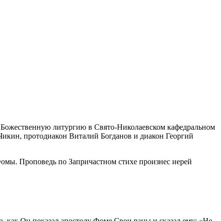
л Божественную литургию в Свято-Николаевском кафедральном
Чикин, протодиакон Виталий Богданов и диакон Георгий
Фомы. Проповедь по Запричастном стихе произнес иерей
ю, как Он показал апостолу Фоме Свои раны и сказал ему: «Не