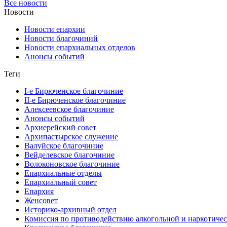
Все новости
Новости
Новости епархии
Новости благочиний
Новости епархиальных отделов
Анонсы событий
Теги
I-е Бирюченское благочиние
II-е Бирюченское благочиние
Алексеевское благочиние
Анонсы событий
Архиерейский совет
Архипастырское служение
Валуйское благочиние
Вейделевское благочиние
Волоконовское благочиние
Епархиальные отделы
Епархиальный совет
Епархия
Женсовет
Историко-архивный отдел
Комиссия по противодействию алкогольной и наркотичес