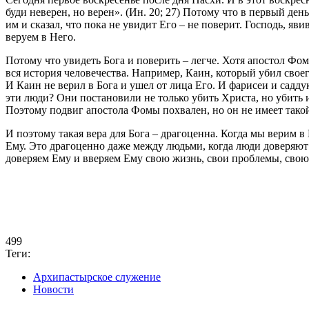
буди неверен, но верен». (Ин. 20; 27) Потому что в первый де
им и сказал, что пока не увидит Его – не поверит. Господь, яви
веруем в Него.
Потому что увидеть Бога и поверить – легче. Хотя апостол Фом
вся история человечества. Например, Каин, который убил своего
И Каин не верил в Бога и ушел от лица Его. И фарисеи и садду
эти люди? Они постановили не только убить Христа, но убить и
Поэтому подвиг апостола Фомы похвален, но он не имеет такой 
И поэтому такая вера для Бога – драгоценна. Когда мы верим в
Ему. Это драгоценно даже между людьми, когда люди доверяют др
доверяем Ему и вверяем Ему свою жизнь, свои проблемы, свою 
499
Теги:
Архипастырское служение
Новости