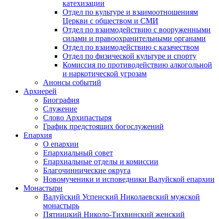
катехизации
Отдел по культуре и взаимоотношениям
Церкви с обществом и СМИ
Отдел по взаимодействию с вооруженными
силами и правоохранительными органами
Отдел по взаимодействию с казачеством
Отдел по физической культуре и спорту
Комиссия по противодействию алкогольной
и наркотической угрозам
Анонсы событий
Архиерей
Биография
Служение
Слово Архипастыря
График предстоящих богослужений
Епархия
О епархии
Епархиальный совет
Епархиальные отделы и комиссии
Благочиннические округа
Новомученики и исповедники Валуйской епархии
Монастыри
Валуйский Успенский Николаевский мужской
монастырь
Пятницкий Николо-Тихвинский женский