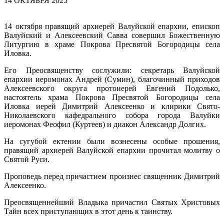
14 ОКТЯБРЯ 2025
14 октября правящий архиерей Валуйской епархии, епископ
Валуйский и Алексеевский Савва совершил Божественную
Литургию в храме Покрова Пресвятой Богородицы села
Иловка.
Его Преосвященству сослужили: секретарь Валуйской
епархии иеромонах Андрей (Сумин), благочинный приходов
Алексеевского округа протоиерей Евгений Подолько,
настоятель храма Покрова Пресвятой Богородицы села
Иловка иерей Димитрий Алексеенко и клирики Свято-
Николаевского кафедрального собора города Валуйки
иеромонах Феофил (Куртеев) и диакон Александр Долгих.
На сугубой ектении были вознесены особые прошения,
правящий архиерей Валуйской епархии прочитал молитву о
Святой Руси.
Проповедь перед причастием произнес священник Димитрий
Алексеенко.
Преосвященнейший Владыка причастил Святых Христовых
Тайн всех приступающих в этот день к таинству.