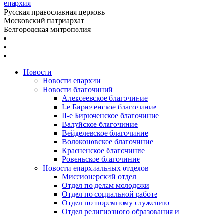
епархия
Русская православная церковь
Московский патриархат
Белгородская митрополия
Новости
Новости епархии
Новости благочиний
Алексеевское благочиние
I-е Бирюченское благочиние
II-е Бирюченское благочиние
Валуйское благочиние
Вейделевское благочиние
Волоконовское благочиние
Красненское благочиние
Ровеньское благочиние
Новости епархиальных отделов
Миссионерский отдел
Отдел по делам молодежи
Отдел по социальной работе
Отдел по тюремному служению
Отдел религиозного образования и