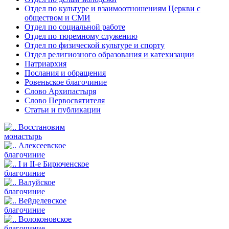
Отдел по культуре и взаимоотношениям Церкви с
обществом и СМИ
Отдел по социальной работе
Отдел по тюремному служению
Отдел по физической культуре и спорту
Отдел религиозного образования и катехизации
Патриархия
Послания и обращения
Ровеньское благочиние
Слово Архипастыря
Слово Первосвятителя
Статьи и публикации
Восстановим
монастырь
Алексеевское
благочиние
I и II-е Бирюченское
благочиние
Валуйское
благочиние
Вейделевское
благочиние
Волоконовское
благочиние