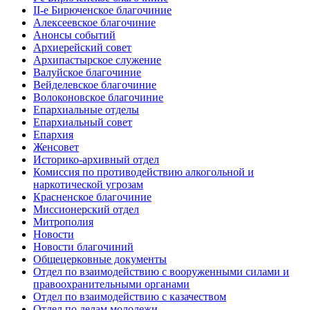
II-е Бирюченское благочиние
Алексеевское благочиние
Анонсы событий
Архиерейский совет
Архипастырское служение
Валуйское благочиние
Вейделевское благочиние
Волоконовское благочиние
Епархиальные отделы
Епархиальный совет
Епархия
Женсовет
Историко-архивный отдел
Комиссия по противодействию алкогольной и
наркотической угрозам
Красненское благочиние
Миссионерский отдел
Митрополия
Новости
Новости благочиний
Общецерковные документы
Отдел по взаимодействию с вооруженными силами и
правоохранительными органами
Отдел по взаимодействию с казачеством
Отдел по делам молодежи