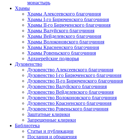
монастырь
Храмы
Храмы Алексеевского благочиния
Храмы I-го Бирюченского благочиния
Храмы II-го Бирюченского благочиния
Храмы Валуйского благочиния
Храмы Вейделевского благочиния
Храмы Волоконовского благочиния
Храмы Красненского благочиния
Храмы Ровеньского благочиния
Архиерейские подворья
Духовенство
Духовенство Алексеевского благочиния
Духовенство I-го Бирюченского благочиния
Духовенство II-го Бирюченского благочиния
Духовенство Валуйского благочиния
Духовенство Вейделевского благочиния
Духовенство Волоконовского благочиния
Духовенство Красненского благочиния
Духовенство Ровеньского благочиния
Заштатные клирики
Запрещенные клирики
Библиотека
Статьи и публикации
Послания и обращения