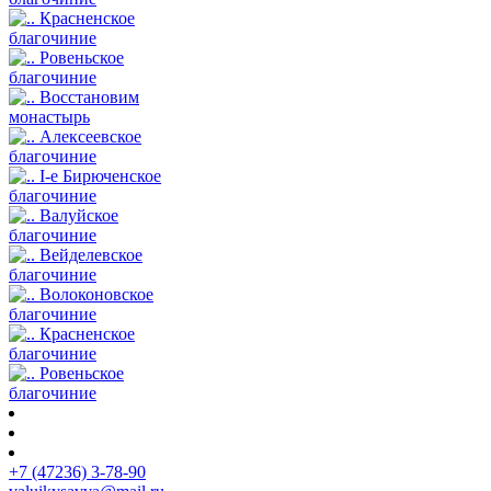
Красненское
благочиние
Ровеньское
благочиние
Восстановим
монастырь
Алексеевское
благочиние
I-е Бирюченское
благочиние
Валуйское
благочиние
Вейделевское
благочиние
Волоконовское
благочиние
Красненское
благочиние
Ровеньское
благочиние
+7 (47236) 3-78-90