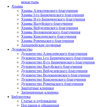
монастырь
Храмы
Храмы Алексеевского благочиния
Храмы I-го Бирюченского благочиния
Храмы II-го Бирюченского благочиния
Храмы Валуйского благочиния
Храмы Вейделевского благочиния
Храмы Волоконовского благочиния
Храмы Красненского благочиния
Храмы Ровеньского благочиния
Архиерейские подворья
Духовенство
Духовенство Алексеевского благочиния
Духовенство I-го Бирюченского благочиния
Духовенство II-го Бирюченского благочиния
Духовенство Валуйского благочиния
Духовенство Вейделевского благочиния
Духовенство Волоконовского благочиния
Духовенство Красненского благочиния
Духовенство Ровеньского благочиния
Заштатные клирики
Запрещенные клирики
Библиотека
Статьи и публикации
Послания и обращения