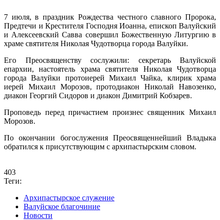
7 июля, в праздник Рождества честного славного Пророка,
Предтечи и Крестителя Господня Иоанна, епископ Валуйский
и Алексеевский Савва совершил Божественную Литургию в
храме святителя Николая Чудотворца города Валуйки.
Его Преосвященству сослужили: секретарь Валуйской
епархии, настоятель храма святителя Николая Чудотворца
города Валуйки протоиерей Михаил Чайка, клирик храма
иерей Михаил Морозов, протодиакон Николай Навозенко,
диакон Георгий Сидоров и диакон Димитрий Кобзарев.
Проповедь перед причастием произнес священник Михаил
Морозов.
По окончании богослужения Преосвященнейший Владыка
обратился к присутствующим с архипастырским словом.
403
Теги:
Архипастырское служение
Валуйское благочиние
Новости