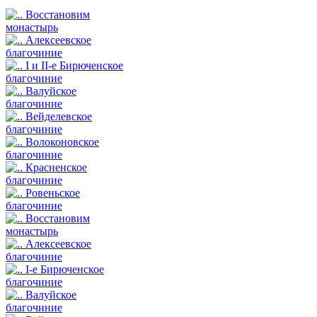
Восстановим
монастырь
Алексеевское
благочиние
I и II-е Бирюченское
благочиние
Валуйское
благочиние
Вейделевское
благочиние
Волоконовское
благочиние
Красненское
благочиние
Ровеньское
благочиние
Восстановим
монастырь
Алексеевское
благочиние
I-е Бирюченское
благочиние
Валуйское
благочиние