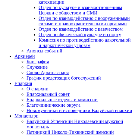
катехизации
Отдел по культуре и взаимоотношениям
Церкви с обществом и СМИ
Отдел по взаимодействию с вооруженными
силами и правоохранительными органами
Отдел по взаимодействию с казачеством
Отдел по физической культуре и спорту
Комиссия по противодействию алкогольной
и наркотической угрозам
Анонсы событий
Архиерей
Биография
Служение
Слово Архипастыря
График предстоящих богослужений
Епархия
О епархии
Епархиальный совет
Епархиальные отделы и комиссии
Благочиннические округа
Новомученики и исповедники Валуйской епархии
Монастыри
Валуйский Успенский Николаевский мужской
монастырь
Пятницкий Николо-Тихвинский женский