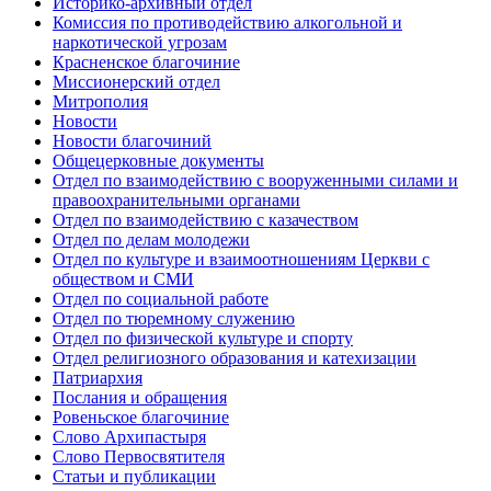
Историко-архивный отдел
Комиссия по противодействию алкогольной и
наркотической угрозам
Красненское благочиние
Миссионерский отдел
Митрополия
Новости
Новости благочиний
Общецерковные документы
Отдел по взаимодействию с вооруженными силами и
правоохранительными органами
Отдел по взаимодействию с казачеством
Отдел по делам молодежи
Отдел по культуре и взаимоотношениям Церкви с
обществом и СМИ
Отдел по социальной работе
Отдел по тюремному служению
Отдел по физической культуре и спорту
Отдел религиозного образования и катехизации
Патриархия
Послания и обращения
Ровеньское благочиние
Слово Архипастыря
Слово Первосвятителя
Статьи и публикации