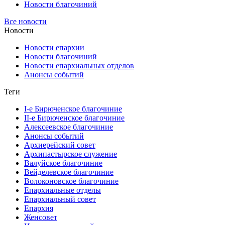
Новости благочиний
Все новости
Новости
Новости епархии
Новости благочиний
Новости епархиальных отделов
Анонсы событий
Теги
I-е Бирюченское благочиние
II-е Бирюченское благочиние
Алексеевское благочиние
Анонсы событий
Архиерейский совет
Архипастырское служение
Валуйское благочиние
Вейделевское благочиние
Волоконовское благочиние
Епархиальные отделы
Епархиальный совет
Епархия
Женсовет