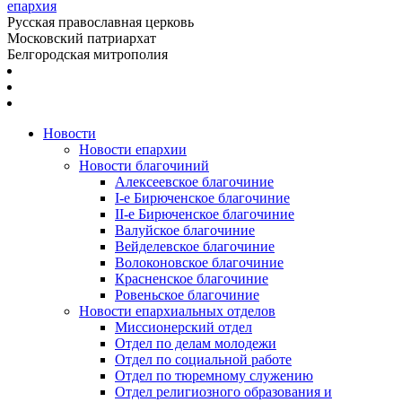
епархия
Русская православная церковь
Московский патриархат
Белгородская митрополия
Новости
Новости епархии
Новости благочиний
Алексеевское благочиние
I-е Бирюченское благочиние
II-е Бирюченское благочиние
Валуйское благочиние
Вейделевское благочиние
Волоконовское благочиние
Красненское благочиние
Ровеньское благочиние
Новости епархиальных отделов
Миссионерский отдел
Отдел по делам молодежи
Отдел по социальной работе
Отдел по тюремному служению
Отдел религиозного образования и