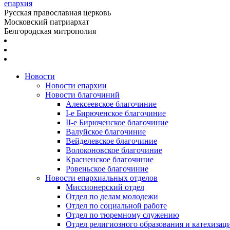
епархия
Русская православная церковь
Московский патриархат
Белгородская митрополия
Новости
Новости епархии
Новости благочиний
Алексеевское благочиние
I-е Бирюченское благочиние
II-е Бирюченское благочиние
Валуйское благочиние
Вейделевское благочиние
Волоконовское благочиние
Красненское благочиние
Ровеньское благочиние
Новости епархиальных отделов
Миссионерский отдел
Отдел по делам молодежи
Отдел по социальной работе
Отдел по тюремному служению
Отдел религиозного образования и катехизац