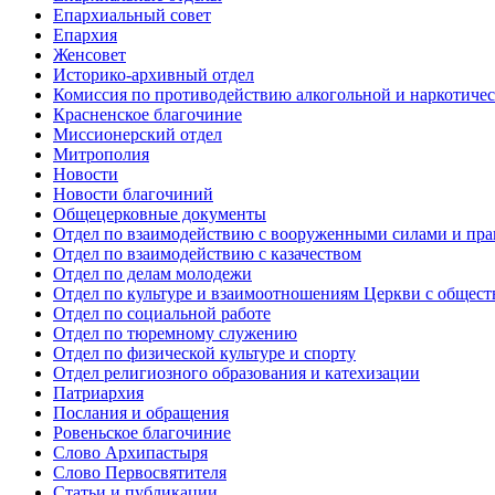
Епархиальный совет
Епархия
Женсовет
Историко-архивный отдел
Комиссия по противодействию алкогольной и наркотичес
Красненское благочиние
Миссионерский отдел
Митрополия
Новости
Новости благочиний
Общецерковные документы
Отдел по взаимодействию с вооруженными силами и пр
Отдел по взаимодействию с казачеством
Отдел по делам молодежи
Отдел по культуре и взаимоотношениям Церкви с общес
Отдел по социальной работе
Отдел по тюремному служению
Отдел по физической культуре и спорту
Отдел религиозного образования и катехизации
Патриархия
Послания и обращения
Ровеньское благочиние
Слово Архипастыря
Слово Первосвятителя
Статьи и публикации