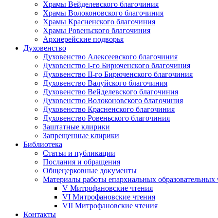
Храмы Вейделевского благочиния
Храмы Волоконовского благочиния
Храмы Красненского благочиния
Храмы Ровеньского благочиния
Архиерейские подворья
Духовенство
Духовенство Алексеевского благочиния
Духовенство I-го Бирюченского благочиния
Духовенство II-го Бирюченского благочиния
Духовенство Валуйского благочиния
Духовенство Вейделевского благочиния
Духовенство Волоконовского благочиния
Духовенство Красненского благочиния
Духовенство Ровеньского благочиния
Заштатные клирики
Запрещенные клирики
Библиотека
Статьи и публикации
Послания и обращения
Общецерковные документы
Материалы работы епархиальных образовательных
V Митрофановские чтения
VI Митрофановские чтения
VII Митрофановские чтения
Контакты