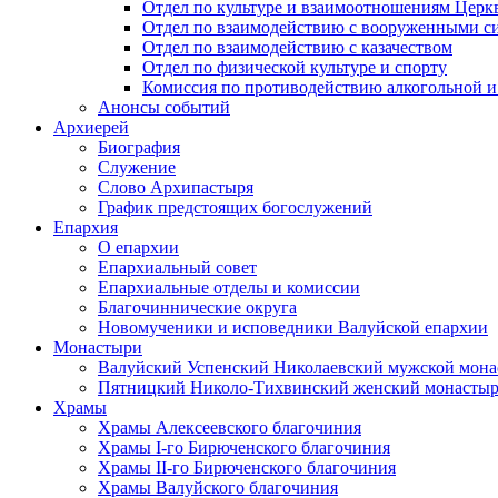
Отдел по культуре и взаимоотношениям Цер
Отдел по взаимодействию с вооруженными с
Отдел по взаимодействию с казачеством
Отдел по физической культуре и спорту
Комиссия по противодействию алкогольной и
Анонсы событий
Архиерей
Биография
Служение
Слово Архипастыря
График предстоящих богослужений
Епархия
О епархии
Епархиальный совет
Епархиальные отделы и комиссии
Благочиннические округа
Новомученики и исповедники Валуйской епархии
Монастыри
Валуйский Успенский Николаевский мужской мона
Пятницкий Николо-Тихвинский женский монастыр
Храмы
Храмы Алексеевского благочиния
Храмы I-го Бирюченского благочиния
Храмы II-го Бирюченского благочиния
Храмы Валуйского благочиния