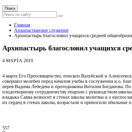
Поиск
Главная
Архипастырское служение
Архипастырь благословил учащихся средней общеобразо
Архипастырь благословил учащихся ср
4 МАРТА 2019
4 марта Его Преосвященство, епископ Валуйский и Алексеевск
совершил молебен перед началом учебы в сослужении и.о. бла
иерея Вадима Лебедева и протодиакона Виталия Богданова. По
плодотворному сотрудничеству епархии с руководством школы
владыка Савва возносит в стенах школы молитвы и о ниспослан
их сердец в стенах школы, возрастали и приносили обильные п
557