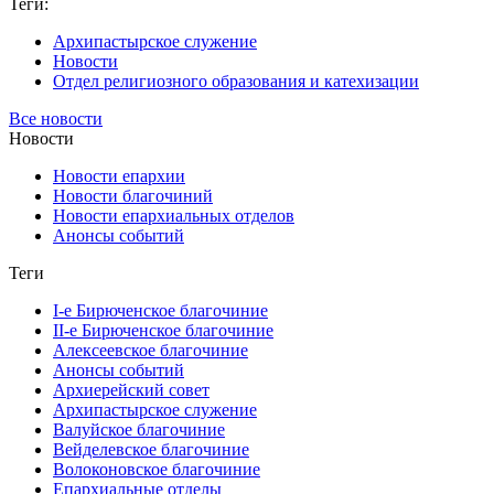
Теги:
Архипастырское служение
Новости
Отдел религиозного образования и катехизации
Все новости
Новости
Новости епархии
Новости благочиний
Новости епархиальных отделов
Анонсы событий
Теги
I-е Бирюченское благочиние
II-е Бирюченское благочиние
Алексеевское благочиние
Анонсы событий
Архиерейский совет
Архипастырское служение
Валуйское благочиние
Вейделевское благочиние
Волоконовское благочиние
Епархиальные отделы