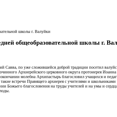
вательной школы г. Валуйки
едней общеобразовательной школы г. Ва
ий Савва, по уже сложившейся доброй традиции посетил валуйс
гочинного Архиерейского церковного округа протоиерея Иоанна
 окончании молебна Архипастырь благословил учащихся и педаг
 такие встречи Правящего архиерея с учителями и школьниками
ии Божьего благословения на труды учителей и на умы и сердца
лоды.