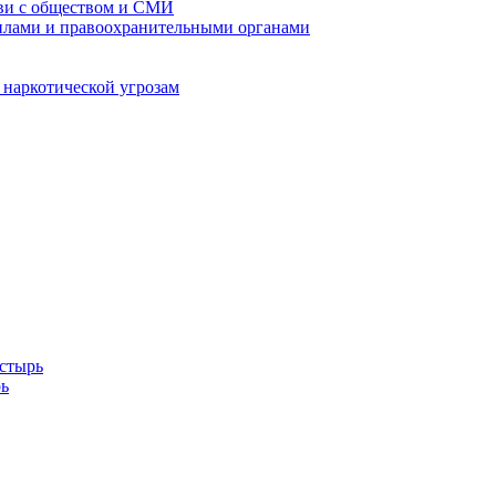
кви с обществом и СМИ
илами и правоохранительными органами
 наркотической угрозам
стырь
ь