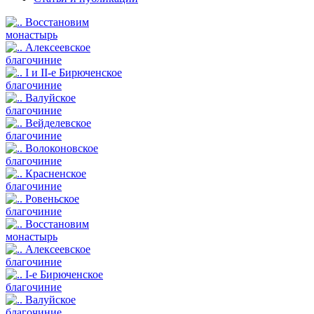
Восстановим
монастырь
Алексеевское
благочиние
I и II-е Бирюченское
благочиние
Валуйское
благочиние
Вейделевское
благочиние
Волоконовское
благочиние
Красненское
благочиние
Ровеньское
благочиние
Восстановим
монастырь
Алексеевское
благочиние
I-е Бирюченское
благочиние
Валуйское
благочиние