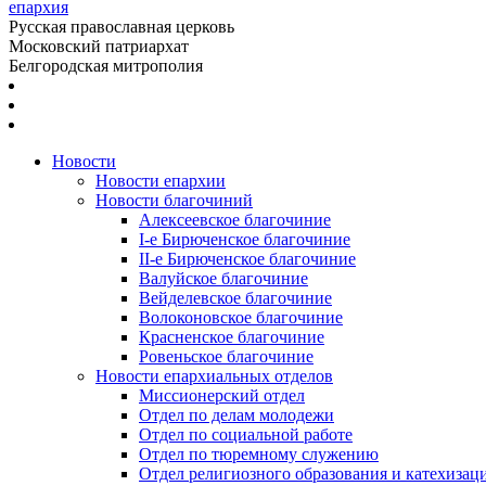
епархия
Русская православная церковь
Московский патриархат
Белгородская митрополия
Новости
Новости епархии
Новости благочиний
Алексеевское благочиние
I-е Бирюченское благочиние
II-е Бирюченское благочиние
Валуйское благочиние
Вейделевское благочиние
Волоконовское благочиние
Красненское благочиние
Ровеньское благочиние
Новости епархиальных отделов
Миссионерский отдел
Отдел по делам молодежи
Отдел по социальной работе
Отдел по тюремному служению
Отдел религиозного образования и катехизац