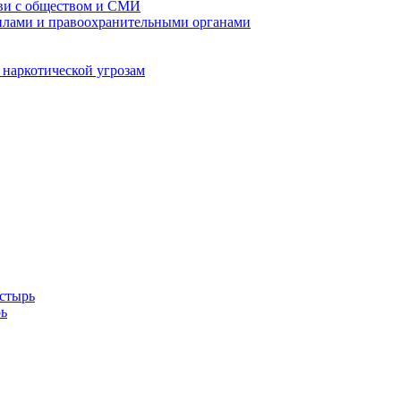
кви с обществом и СМИ
илами и правоохранительными органами
 наркотической угрозам
стырь
ь