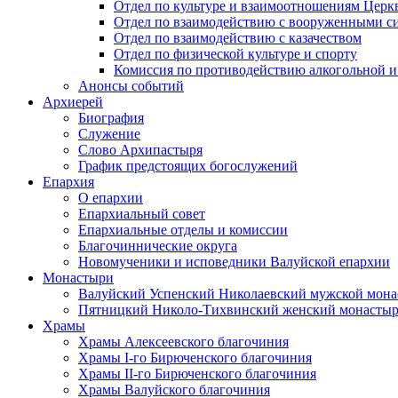
Отдел по культуре и взаимоотношениям Цер
Отдел по взаимодействию с вооруженными с
Отдел по взаимодействию с казачеством
Отдел по физической культуре и спорту
Комиссия по противодействию алкогольной и
Анонсы событий
Архиерей
Биография
Служение
Слово Архипастыря
График предстоящих богослужений
Епархия
О епархии
Епархиальный совет
Епархиальные отделы и комиссии
Благочиннические округа
Новомученики и исповедники Валуйской епархии
Монастыри
Валуйский Успенский Николаевский мужской мона
Пятницкий Николо-Тихвинский женский монастыр
Храмы
Храмы Алексеевского благочиния
Храмы I-го Бирюченского благочиния
Храмы II-го Бирюченского благочиния
Храмы Валуйского благочиния