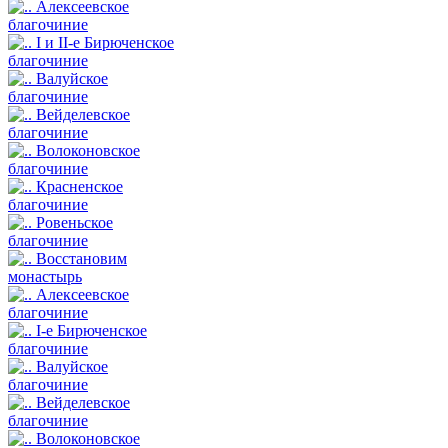
Алексеевское
благочиние
I и II-е Бирюченское
благочиние
Валуйское
благочиние
Вейделевское
благочиние
Волоконовское
благочиние
Красненское
благочиние
Ровеньское
благочиние
Восстановим
монастырь
Алексеевское
благочиние
I-е Бирюченское
благочиние
Валуйское
благочиние
Вейделевское
благочиние
Волоконовское