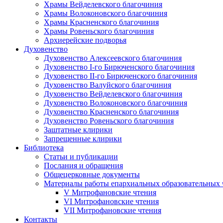
Храмы Вейделевского благочиния
Храмы Волоконовского благочиния
Храмы Красненского благочиния
Храмы Ровеньского благочиния
Архиерейские подворья
Духовенство
Духовенство Алексеевского благочиния
Духовенство I-го Бирюченского благочиния
Духовенство II-го Бирюченского благочиния
Духовенство Валуйского благочиния
Духовенство Вейделевского благочиния
Духовенство Волоконовского благочиния
Духовенство Красненского благочиния
Духовенство Ровеньского благочиния
Заштатные клирики
Запрещенные клирики
Библиотека
Статьи и публикации
Послания и обращения
Общецерковные документы
Материалы работы епархиальных образовательных
V Митрофановские чтения
VI Митрофановские чтения
VII Митрофановские чтения
Контакты