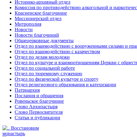
Историко-архивный отдел
Комиссия по противодействию алкогольной и наркотичес
Красненское благочиние
Миссионерский отдел
Митрополия
Новости
Новости благочиний
Общецерковные документы
Отдел по взаимодействию с вооруженными силами и пр
Отдел по взаимодействию с казачеством
Отдел по делам молодежи
Отдел по культуре и взаимоотношениям Церкви с общес
Отдел по социальной работе
Отдел по тюремному служению
Отдел по физической культуре и спорту
Отдел религиозного образования и катехизации
Патриархия
Послания и обращения
Ровеньское благочиние
Слово Архипастыря
Слово Первосвятителя
Статьи и публикации
Восстановим
монастырь