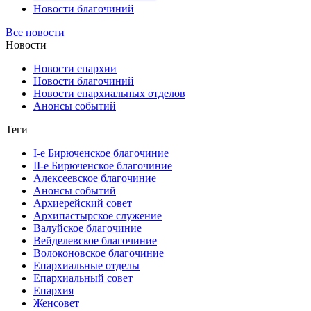
Новости благочиний
Все новости
Новости
Новости епархии
Новости благочиний
Новости епархиальных отделов
Анонсы событий
Теги
I-е Бирюченское благочиние
II-е Бирюченское благочиние
Алексеевское благочиние
Анонсы событий
Архиерейский совет
Архипастырское служение
Валуйское благочиние
Вейделевское благочиние
Волоконовское благочиние
Епархиальные отделы
Епархиальный совет
Епархия
Женсовет