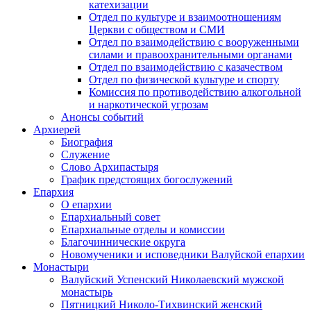
катехизации
Отдел по культуре и взаимоотношениям
Церкви с обществом и СМИ
Отдел по взаимодействию с вооруженными
силами и правоохранительными органами
Отдел по взаимодействию с казачеством
Отдел по физической культуре и спорту
Комиссия по противодействию алкогольной
и наркотической угрозам
Анонсы событий
Архиерей
Биография
Служение
Слово Архипастыря
График предстоящих богослужений
Епархия
О епархии
Епархиальный совет
Епархиальные отделы и комиссии
Благочиннические округа
Новомученики и исповедники Валуйской епархии
Монастыри
Валуйский Успенский Николаевский мужской
монастырь
Пятницкий Николо-Тихвинский женский