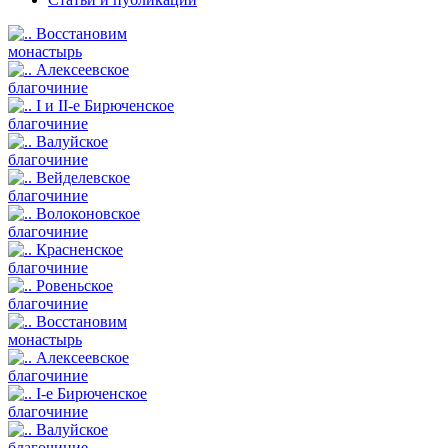
Восстановим
монастырь
Алексеевское
благочиние
I и II-е Бирюченское
благочиние
Валуйское
благочиние
Вейделевское
благочиние
Волоконовское
благочиние
Красненское
благочиние
Ровеньское
благочиние
Восстановим
монастырь
Алексеевское
благочиние
I-е Бирюченское
благочиние
Валуйское
благочиние