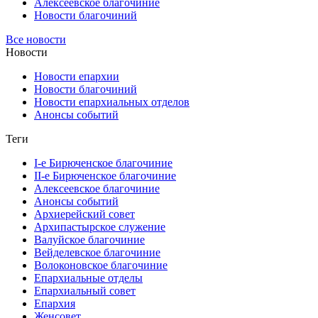
Алексеевское благочиние
Новости благочиний
Все новости
Новости
Новости епархии
Новости благочиний
Новости епархиальных отделов
Анонсы событий
Теги
I-е Бирюченское благочиние
II-е Бирюченское благочиние
Алексеевское благочиние
Анонсы событий
Архиерейский совет
Архипастырское служение
Валуйское благочиние
Вейделевское благочиние
Волоконовское благочиние
Епархиальные отделы
Епархиальный совет
Епархия
Женсовет