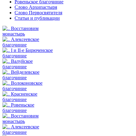
Ровеньское благочиние
Слово Архипастыря
Слово Первосвятителя
Статьи и публикации
Восстановим
монастырь
Алексеевское
благочиние
I и II-е Бирюченское
благочиние
Валуйское
благочиние
Вейделевское
благочиние
Волоконовское
благочиние
Красненское
благочиние
Ровеньское
благочиние
Восстановим
монастырь
Алексеевское
благочиние