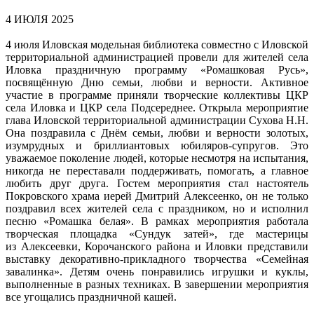
4 ИЮЛЯ 2025
4 июля Иловская модельная библиотека совместно с Иловской
территориальной администрацией провели для жителей села
Иловка праздничную программу «Ромашковая Русь»,
посвящённую Дню семьи, любви и верности. Активное
участие в программе приняли творческие коллективы ЦКР
села Иловка и ЦКР села Подсереднее. Открыла мероприятие
глава Иловской территориальной администрации Сухова Н.Н.
Она поздравила с Днём семьи, любви и верности золотых,
изумрудных и бриллиантовых юбиляров-супругов. Это
уважаемое поколение людей, которые несмотря на испытания,
никогда не переставали поддерживать, помогать, а главное
любить друг друга. Гостем мероприятия стал настоятель
Покровского храма иерей Дмитрий Алексеенко, он не только
поздравил всех жителей села с праздником, но и исполнил
песню «Ромашка белая». В рамках мероприятия работала
творческая площадка «Сундук затей», где мастерицы
из Алексеевки, Корочанского района и Иловки представили
выставку декоративно-прикладного творчества «Семейная
завалинка». Детям очень понравились игрушки и куклы,
выполненные в разных техниках. В завершении мероприятия
все угощались праздничной кашей.