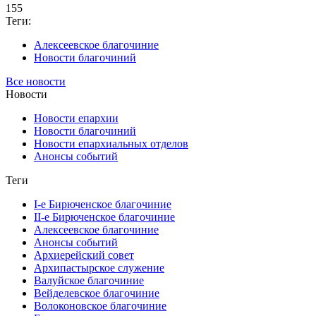
155
Теги:
Алексеевское благочиние
Новости благочиний
Все новости
Новости
Новости епархии
Новости благочиний
Новости епархиальных отделов
Анонсы событий
Теги
I-е Бирюченское благочиние
II-е Бирюченское благочиние
Алексеевское благочиние
Анонсы событий
Архиерейский совет
Архипастырское служение
Валуйское благочиние
Вейделевское благочиние
Волоконовское благочиние