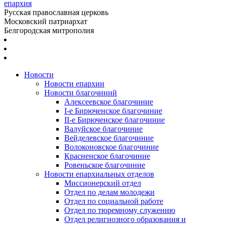
епархия
Русская православная церковь
Московский патриархат
Белгородская митрополия
Новости
Новости епархии
Новости благочиний
Алексеевское благочиние
I-е Бирюченское благочиние
II-е Бирюченское благочиние
Валуйское благочиние
Вейделевское благочиние
Волоконовское благочиние
Красненское благочиние
Ровеньское благочиние
Новости епархиальных отделов
Миссионерский отдел
Отдел по делам молодежи
Отдел по социальной работе
Отдел по тюремному служению
Отдел религиозного образования и