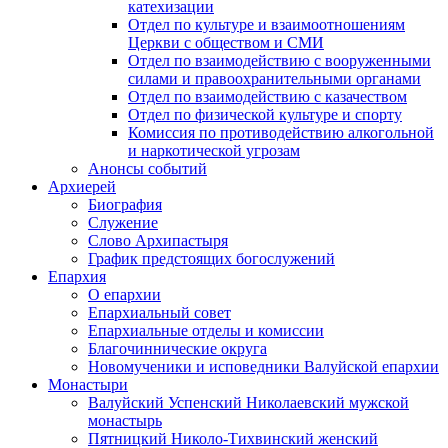
катехизации
Отдел по культуре и взаимоотношениям
Церкви с обществом и СМИ
Отдел по взаимодействию с вооруженными
силами и правоохранительными органами
Отдел по взаимодействию с казачеством
Отдел по физической культуре и спорту
Комиссия по противодействию алкогольной
и наркотической угрозам
Анонсы событий
Архиерей
Биография
Служение
Слово Архипастыря
График предстоящих богослужений
Епархия
О епархии
Епархиальный совет
Епархиальные отделы и комиссии
Благочиннические округа
Новомученики и исповедники Валуйской епархии
Монастыри
Валуйский Успенский Николаевский мужской
монастырь
Пятницкий Николо-Тихвинский женский