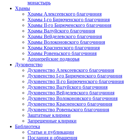
монастырь
Храмы
Храмы Алексеевского благочиния
Храмы I-го Бирюченского благочиния
Храмы II-го Бирюченского благочиния
Храмы Валуйского благочиния
Храмы Вейделевского благочиния
Храмы Волоконовского благочиния
Храмы Красненского благочиния
Храмы Ровеньского благочиния
Архиерейские подворья
Духовенство
Духовенство Алексеевского благочиния
Духовенство I-го Бирюченского благочиния
Духовенство II-го Бирюченского благочиния
Духовенство Валуйского благочиния
Духовенство Вейделевского благочиния
Духовенство Волоконовского благочиния
Духовенство Красненского благочиния
Духовенство Ровеньского благочиния
Заштатные клирики
Запрещенные клирики
Библиотека
Статьи и публикации
Послания и обращения