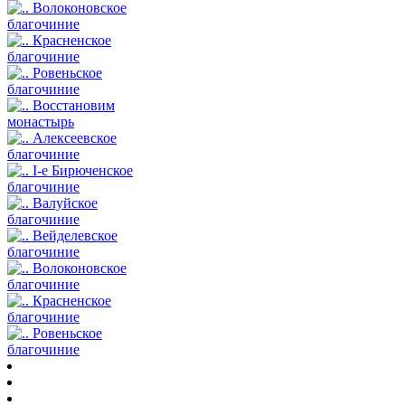
Волоконовское
благочиние
Красненское
благочиние
Ровеньское
благочиние
Восстановим
монастырь
Алексеевское
благочиние
I-е Бирюченское
благочиние
Валуйское
благочиние
Вейделевское
благочиние
Волоконовское
благочиние
Красненское
благочиние
Ровеньское
благочиние