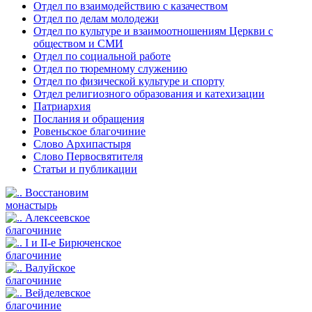
Отдел по взаимодействию с казачеством
Отдел по делам молодежи
Отдел по культуре и взаимоотношениям Церкви с
обществом и СМИ
Отдел по социальной работе
Отдел по тюремному служению
Отдел по физической культуре и спорту
Отдел религиозного образования и катехизации
Патриархия
Послания и обращения
Ровеньское благочиние
Слово Архипастыря
Слово Первосвятителя
Статьи и публикации
Восстановим
монастырь
Алексеевское
благочиние
I и II-е Бирюченское
благочиние
Валуйское
благочиние
Вейделевское
благочиние