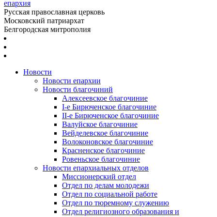
епархия
Русская православная церковь
Московский патриархат
Белгородская митрополия
Новости
Новости епархии
Новости благочиний
Алексеевское благочиние
I-е Бирюченское благочиние
II-е Бирюченское благочиние
Валуйское благочиние
Вейделевское благочиние
Волоконовское благочиние
Красненское благочиние
Ровеньское благочиние
Новости епархиальных отделов
Миссионерский отдел
Отдел по делам молодежи
Отдел по социальной работе
Отдел по тюремному служению
Отдел религиозного образования и