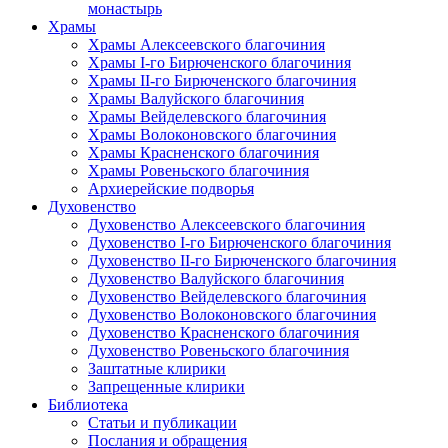
монастырь
Храмы
Храмы Алексеевского благочиния
Храмы I-го Бирюченского благочиния
Храмы II-го Бирюченского благочиния
Храмы Валуйского благочиния
Храмы Вейделевского благочиния
Храмы Волоконовского благочиния
Храмы Красненского благочиния
Храмы Ровеньского благочиния
Архиерейские подворья
Духовенство
Духовенство Алексеевского благочиния
Духовенство I-го Бирюченского благочиния
Духовенство II-го Бирюченского благочиния
Духовенство Валуйского благочиния
Духовенство Вейделевского благочиния
Духовенство Волоконовского благочиния
Духовенство Красненского благочиния
Духовенство Ровеньского благочиния
Заштатные клирики
Запрещенные клирики
Библиотека
Статьи и публикации
Послания и обращения