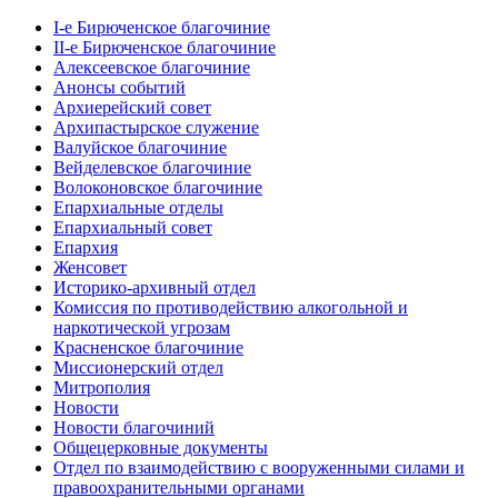
I-е Бирюченское благочиние
II-е Бирюченское благочиние
Алексеевское благочиние
Анонсы событий
Архиерейский совет
Архипастырское служение
Валуйское благочиние
Вейделевское благочиние
Волоконовское благочиние
Епархиальные отделы
Епархиальный совет
Епархия
Женсовет
Историко-архивный отдел
Комиссия по противодействию алкогольной и
наркотической угрозам
Красненское благочиние
Миссионерский отдел
Митрополия
Новости
Новости благочиний
Общецерковные документы
Отдел по взаимодействию с вооруженными силами и
правоохранительными органами