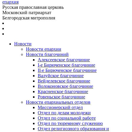
епархия
Русская православная церковь
Московский патриархат
Белгородская митрополия
Новости
Новости епархии
Новости благочиний
Алексеевское благочиние
I-е Бирюченское благочиние
II-е Бирюченское благочиние
Валуйское благочиние
Вейделевское благочиние
Волоконовское благочиние
Красненское благочиние
Ровеньское благочиние
Новости епархиальных отделов
Миссионерский отдел
Отдел по делам молодежи
Отдел по социальной работе
Отдел по тюремному служению
Отдел религиозного образования и