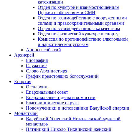
катехизации
Отдел по культуре и взаимоотношениям
Церкви с обществом и СМИ
Отдел по взаимодействию с вооруженными
силами и правоохранительными органами
Отдел по взаимодействию с казачеством
Отдел по физической культуре и спорту
Комиссия по противодействию алкогольной
и наркотической угрозам
Анонсы событий
Архиерей
Биография
Служение
Слово Архипастыря
График предстоящих богослужений
Епархия
О епархии
Епархиальный совет
Епархиальные отделы и комиссии
Благочиннические округа
Новомученики и исповедники Валуйской епархии
Монастыри
Валуйский Успенский Николаевский мужской
монастырь
Пятницкий Николо-Тихвинский женский