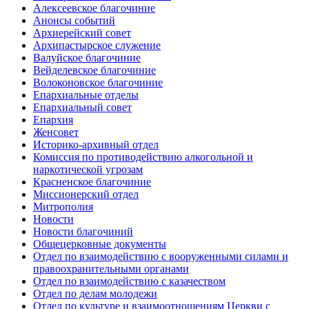
Алексеевское благочиние
Анонсы событий
Архиерейский совет
Архипастырское служение
Валуйское благочиние
Вейделевское благочиние
Волоконовское благочиние
Епархиальные отделы
Епархиальный совет
Епархия
Женсовет
Историко-архивный отдел
Комиссия по противодействию алкогольной и
наркотической угрозам
Красненское благочиние
Миссионерский отдел
Митрополия
Новости
Новости благочиний
Общецерковные документы
Отдел по взаимодействию с вооруженными силами и
правоохранительными органами
Отдел по взаимодействию с казачеством
Отдел по делам молодежи
Отдел по культуре и взаимоотношениям Церкви с