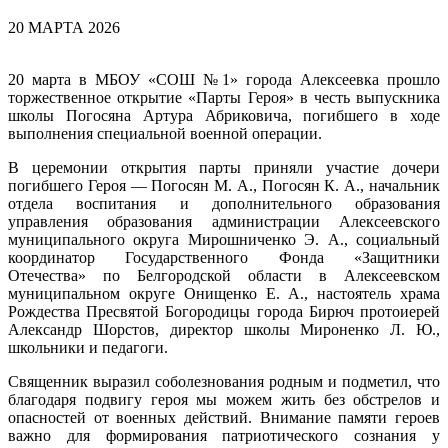
20 МАРТА 2026
20 марта в МБОУ «СОШ №1» города Алексеевка прошло
торжественное открытие «Парты Героя» в честь выпускника
школы Погосяна Артура Абриковича, погибшего в ходе
выполнения специальной военной операции.
В церемонии открытия парты приняли участие дочери
погибшего Героя — Погосян М. А., Погосян К. А., начальник
отдела воспитания и дополнительного образования
управления образования администрации Алексеевского
муниципального округа Мирошниченко Э. А., социальный
координатор Государственного Фонда «Защитники
Отечества» по Белгородской области в Алексеевском
муниципальном округе Онищенко Е. А., настоятель храма
Рождества Пресвятой Богородицы города Бирюч протоиерей
Александр Шорстов, директор школы Мироненко Л. Ю.,
школьники и педагоги.
Священник выразил соболезнования родным и подметил, что
благодаря подвигу героя мы можем жить без обстрелов и
опасностей от военных действий. Внимание памяти героев
важно для формирования патриотического сознания у