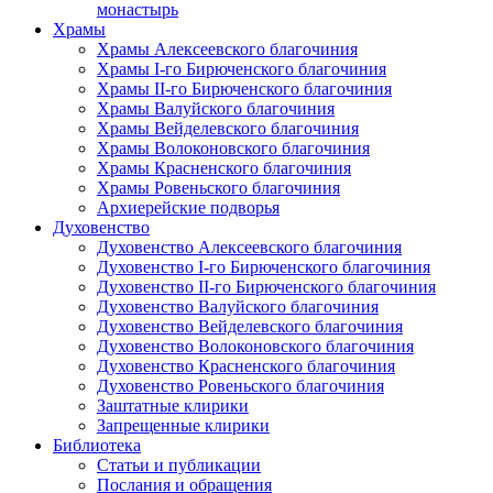
монастырь
Храмы
Храмы Алексеевского благочиния
Храмы I-го Бирюченского благочиния
Храмы II-го Бирюченского благочиния
Храмы Валуйского благочиния
Храмы Вейделевского благочиния
Храмы Волоконовского благочиния
Храмы Красненского благочиния
Храмы Ровеньского благочиния
Архиерейские подворья
Духовенство
Духовенство Алексеевского благочиния
Духовенство I-го Бирюченского благочиния
Духовенство II-го Бирюченского благочиния
Духовенство Валуйского благочиния
Духовенство Вейделевского благочиния
Духовенство Волоконовского благочиния
Духовенство Красненского благочиния
Духовенство Ровеньского благочиния
Заштатные клирики
Запрещенные клирики
Библиотека
Статьи и публикации
Послания и обращения