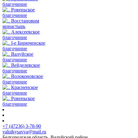
благочиние
Ровеньское
благочиние
Восстановим
монастырь
Алексеевское
благочиние
I-е Бирюченское
благочиние
Валуйское
благочиние
Вейделевское
благочиние
Волоконовское
благочиние
Красненское
благочиние
Ровеньское
благочиние
+7 (47236) 3-78-90
valuikysavva@mail.ru
Белгородская область, Валуйский район,