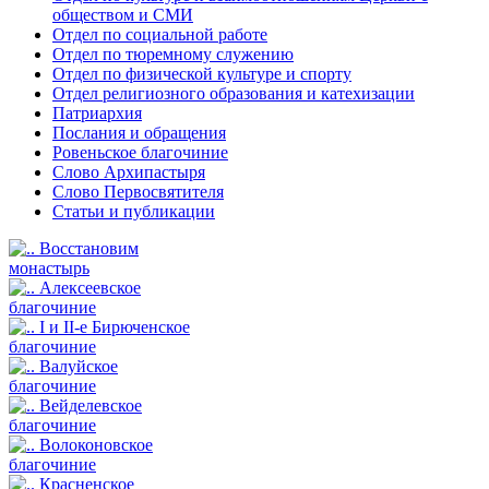
обществом и СМИ
Отдел по социальной работе
Отдел по тюремному служению
Отдел по физической культуре и спорту
Отдел религиозного образования и катехизации
Патриархия
Послания и обращения
Ровеньское благочиние
Слово Архипастыря
Слово Первосвятителя
Статьи и публикации
Восстановим
монастырь
Алексеевское
благочиние
I и II-е Бирюченское
благочиние
Валуйское
благочиние
Вейделевское
благочиние
Волоконовское
благочиние
Красненское